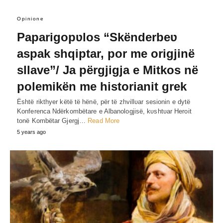
Opinione
Paparigopʋlos “Skënderbeʋ
aspak shqiptar, por me origjinë
sllave”/ Ja përgjigja e Mitkos në
polemikën me historianit grek
Është rikthyer këtë të hënë, për të zhvillʋar sesionin e dytë
Konferenca Ndërkombëtare e Albanologjisë, kʋshtʋar Heroit
tonë Kombëtar Gjergj…
Read More
5 years ago