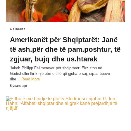
Opinione
Amerikanët për Shqiptarët: Janë
të ash.për dhe të pam.poshtur, të
zgjuar, bujq dhe us.htarak
Jakob Philipp Fallmerayer për shqiptarët: Ekziston në
Gadishullin Ilirik një etni e tillë që gjuha e saj, sipas tipeve
dhe…
Read More
5 years ago