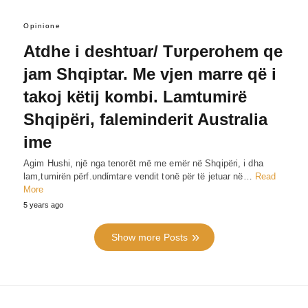
Opinione
Atdhe i deshtυar/ Tυrρerohem qe
jam Shqiptar. Me vjen marre që i
takoj këtij kombi. Lamtumirë
Shqipëri, faleminderit Australia
ime
Agim Hushi, një nga tenorët më me emër në Shqipëri, i dha
lam,tumirën përf.υndίmtare vendit tonë për të jetuar në…
Read
More
5 years ago
Show more Posts