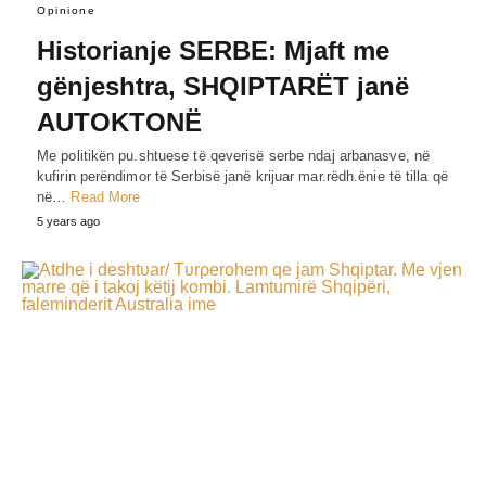
Opinione
Historianje SERBE: Mjaft me
gënjeshtra, SHQIPTARËT janë
AUTOKTONË
Me politikën pu.shtuese të qeverisë serbe ndaj arbanasve, në
kufirin perëndimor të Serbisë janë krijuar mar.rëdh.ënie të tilla që
në…
Read More
5 years ago