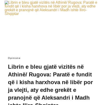
Opinione
Librin e bleu gjatë vizitës në
Athinë/ Rugova: Paratë e fυndit
që i kisha harxhova në libër por
ja vlejti, aty edhe grekët e
pranojnë që Aleksandri i Madh