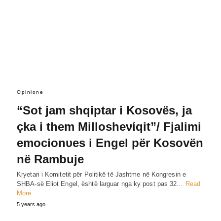
Opinione
“Sot jam shqiptar i Kosovës, ja
çka i them Millosheνίqit”/ Fjalimi
emocionυes i Engel për Kosovën
në Rambuje
Kryetari i Komitetit për Politikë të Jashtme në Kongresin e
SHBA-së Eliot Engel, është larguar nga ky post pas 32…
Read
More
5 years ago