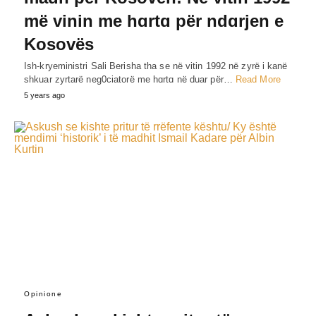
më vinin me hɑrtɑ për ndɑrjen e
Kosovës
Ish-kryeministri Sali Berisha tha se në vitin 1992 në zyrë i kanë
shkuar zyrtarë neg0ciatorë me hɑrtɑ në duar për…
Read More
5 years ago
Opinione