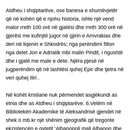
Atdheu i shqiptarëve, ose banesa e shumëvjetër
që në kohën që e njohu historia, ishte një vend
malor rreth 100 orë në gjatësi dhe rreth 300 orë në
gjerësi me kufinjtë jugor në gjirin e Amvrakias dhe
deri në liqenin e Shkodrës; nga perëndimi fillon
nga detet Jon e Adriatik mbi malin Pindit, i ngushtë
dhe i gjatë me male e dete. Njëra pjesë në
jugperëndim që në lashtësi quhej Epir dhe tjetra në
veri quhej Iliri .
Në kohët kristiane nuk përmendet asgjëkundi as
etnia dhe as Atdheu i shqiptarëve. 6.Vetëm në
Bibliotekën Akademike të Aleksandrisë gjendet në
shek II mb.kr një shënim gjeografik që tregonte
ekzistencën e qytetit ‘Albanopoli mali Albanon dhe