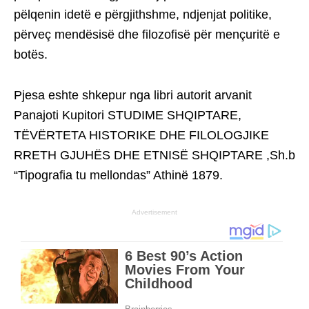
pëlqenin idetë e përgjithshme, ndjenjat politike,
përveç mendësisë dhe filozofisë për mençuritë e
botës.
Pjesa eshte shkepur nga libri autorit arvanit
Panajoti Kupitori STUDIME SHQIPTARE,
TËVËRTETA HISTORIKE DHE FILOLOGJIKE
RRETH GJUHËS DHE ETNISË SHQIPTARE ,Sh.b
“Tipografia tu mellondas” Athinë 1879.
Advertisement