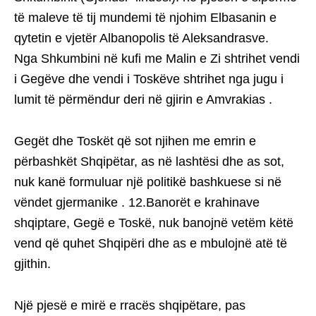
të maleve të tij mundemi të njohim Elbasanin e
qytetin e vjetër Albanopolis të Aleksandrasve.
Nga Shkumbini në kufi me Malin e Zi shtrihet vendi
i Gegëve dhe vendi i Toskëve shtrihet nga jugu i
lumit të përmëndur deri në gjirin e Amvrakias .
Gegët dhe Toskët që sot njihen me emrin e
përbashkët Shqipëtar, as në lashtësi dhe as sot,
nuk kanë formuluar një politikë bashkuese si në
vëndet gjermanike . 12.Banorët e krahinave
shqiptare, Gegë e Toskë, nuk banojnë vetëm këtë
vend që quhet Shqipëri dhe as e mbulojnë atë të
gjithin.
Një pjesë e mirë e rracës shqipëtare, pas