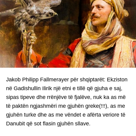
Jakob Philipp Fallmerayer për shqiptarët: Ekziston
në Gadishullin Ilirik një etni e tillë që gjuha e saj,
sipas tipeve dhe rrënjëve të fjalëve, nuk ka as më
të paktën ngjashmëri me gjuhën greke(!!!), as me
gjuhën turke dhe as me vëndet e afërta veriore të
Danubit që sot flasin gjuhën sllave.