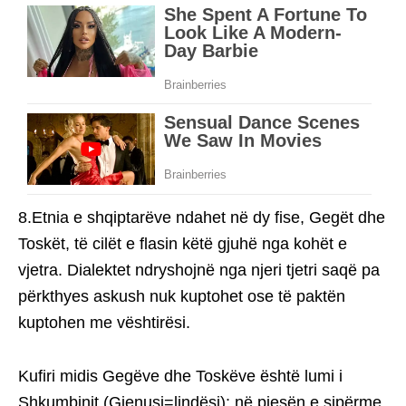
8.Etnia e shqiptarëve ndahet në dy fise, Gegët dhe
Toskët, të cilët e flasin këtë gjuhë nga kohët e
vjetra. Dialektet ndryshojnë nga njeri tjetri saqë pa
përkthyes askush nuk kuptohet ose të paktën
kuptohen me vështirësi.
Kufiri midis Gegëve dhe Toskëve është lumi i
Shkumbinit (Gjenusi=lindësi): në pjesën e sipërme