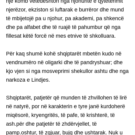
një komb vetëdështon nga njohuritë e qytetërimit
njerëzor, ekziston si luftarak e burrëror dhe mund
të mbijetojë pa u njohur, pa akademi, pa shkencë
dhe pa alfabet dhe të ruajë të pahumbur që nga
fillesat këtë forcë në mes etnive të shkolluara.
Për kaq shumë kohë shqiptarët mbetën kudo në
vendnumëro në oligarki dhe të pandryshuar; dhe
kjo vjen si nga mosveprimi shekullor ashtu dhe nga
narkoza e Lindjes.
Shqiptarët, patjetër që munden të zhvillohen të lirë
në natyrë, por në karakterin e tyre janë kurdoherë
miqësorë, kryengritës, të pafe, të krishterë, të
ash.për dhe patjetër të zhdërvjellet, të
pamp.oshtur, të zgjuar, bujq dhe ushtarak. Nuk u