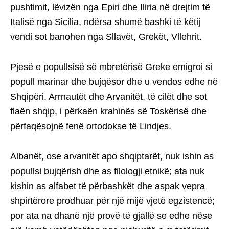
pushtimit, lëvizën nga Epiri dhe Iliria në drejtim të
Italisë nga Sicilia, ndërsa shumë bashki të këtij
vendi sot banohen nga Sllavët, Grekët, Vllehrit.
Pjesë e popullsisë së mbretërisë Greke emigroi si
popull marinar dhe bujqësor dhe u vendos edhe në
Shqipëri. Arrnautët dhe Arvanitët, të cilët dhe sot
flaën shqip, i përkaën krahinës së Toskërisë dhe
përfaqësojnë fenë ortodokse të Lindjes.
Albanët, ose arvanitët apo shqiptarët, nuk ishin as
popullsi bujqërish dhe as filologji etnikë; ata nuk
kishin as alfabet të përbashkët dhe aspak vepra
shpirtërore prodhuar për një mijë vjetë egzistencë;
por ata na dhanë një provë të gjallë se edhe nëse