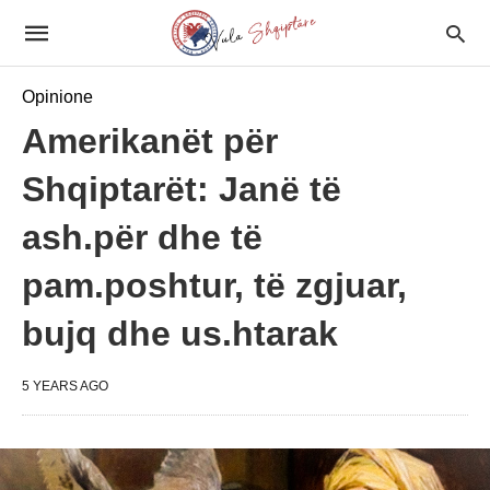
Opinione
Amerikanët për
Shqiptarët: Janë të
ash.për dhe të
pam.poshtur, të zgjuar,
bujq dhe us.htarak
5 YEARS AGO