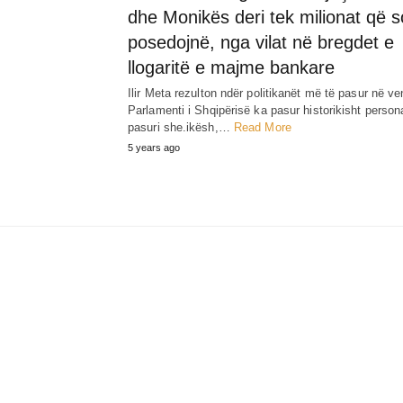
dhe Monikës deri tek milionat që s
posedojnë, nga vilat në bregdet e
llogaritë e majme bankare
Ilir Meta rezulton ndër politikanët më të pasur në ve
Parlamenti i Shqipërisë ka pasur historikisht perso
pasuri she.ikësh,…
Read More
5 years ago