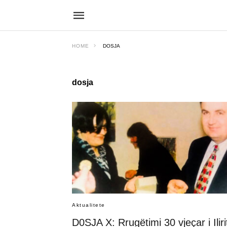
HOME
DOSJA
dosja
Aktualitete
D0SJA X: Rrugëtimi 30 vjeçar i Iliri