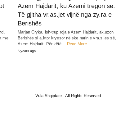
ot
Azem Hajdarit, ku Azemi tregon se:
Të gjitha vr.as.jet vijnë nga zy.ra e
Berishës
nd.
Marjan Gryka, ish-trup.roja e Azem Hajdarit, ak.uzon
na me
Berishës si a.ktor kryesor në ske.narin e vra.s.jes së,
Azem Hajdarit. Për këtë…
Read More
5 years ago
Vula Shqiptare - All Rights Reserved