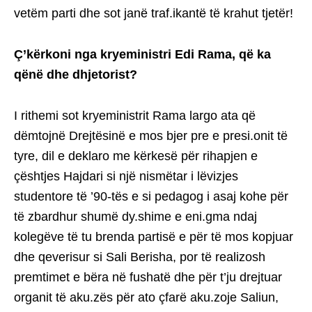
vetëm parti dhe sot janë traf.ikantë të krahut tjetër!
Ç’kërkoni nga kryeministri Edi Rama, që ka
qënë dhe dhjetorist?
I rithemi sot kryeministrit Rama largo ata që
dëmtojnë Drejtësinë e mos bjer pre e presi.onit të
tyre, dil e deklaro me kërkesë për rihapjen e
çështjes Hajdari si një nismëtar i lëvizjes
studentore të ’90-tës e si pedagog i asaj kohe për
të zbardhur shumë dy.shime e eni.gma ndaj
kolegëve të tu brenda partisë e për të mos kopjuar
dhe qeverisur si Sali Berisha, por të realizosh
premtimet e bëra në fushatë dhe për t’ju drejtuar
organit të aku.zës për ato çfarë aku.zoje Saliun,