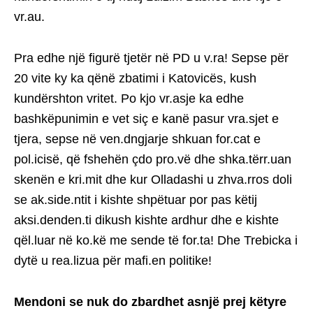
vr.au.
Pra edhe një figurë tjetër në PD u v.ra! Sepse për
20 vite ky ka qënë zbatimi i Katovicës, kush
kundërshton vritet. Po kjo vr.asje ka edhe
bashkëpunimin e vet siç e kanë pasur vra.sjet e
tjera, sepse në ven.dngjarje shkuan for.cat e
pol.icisë, që fshehën çdo pro.vë dhe shka.tërr.uan
skenën e kri.mit dhe kur Olladashi u zhva.rros doli
se ak.side.ntit i kishte shpëtuar por pas këtij
aksi.denden.ti dikush kishte ardhur dhe e kishte
qël.luar në ko.kë me sende të for.ta! Dhe Trebicka i
dytë u rea.lizua për mafi.en politike!
Mendoni se nuk do zbardhet asnjë prej këtyre