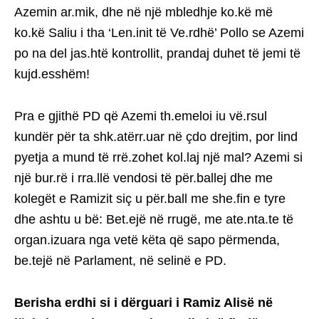
Azemin ar.mik, dhe në një mbledhje ko.kë më
ko.kë Saliu i tha ‘Len.init të Ve.rdhë’ Pollo se Azemi
po na del jas.htë kontrollit, prandaj duhet të jemi të
kujd.esshëm!
Pra e gjithë PD që Azemi th.emeloi iu vë.rsul
kundër për ta shk.atërr.uar në çdo drejtim, por lind
pyetja a mund të rrë.zohet kol.laj një mal? Azemi si
një bur.rë i rra.llë vendosi të për.ballej dhe me
kolegët e Ramizit siç u për.ball me she.fin e tyre
dhe ashtu u bë: Bet.ejë në rrugë, me ate.nta.te të
organ.izuara nga vetë këta që sapo përmenda,
be.tejë në Parlament, në selinë e PD.
Berisha erdhi si i dërguari i Ramiz Alisë në