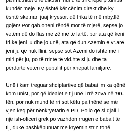
pa imu.nitet dhe dikush mund të shk.repë pl.umba
kundër meje. Ky është kër.cënim direkt dhe ky
është ske.nari juaj kryesor, që frika të më mby.llë
gojën! Por gab.oheni rëndë mor të mjerë, sepse jo
vetëm që do flas me zë më të lartë, por ata që keni
fri.ke jeni ju dhe jo unë, ata që dun Azemin e vr.arë
jeni ju që nuk flini, sepse sot Azemi do ishte më i
miri për ju, po të rrinte të vid.hte si ju dhe ta
përdorte votën e popullit për xhepat familjarë.
Unë i kam treguar shqiptarëve që babai im ka qënë
kom.unist, por që idealet e tij unë i rrë.zova në ’90-
tën, por nuk mund të rri sot këtu pa thënë se më
vjen keq për nënkryetarin e PD, Pollo që si djali i
një ish-oficeri grek po vazhdon rrugën e babait të
tij, duke bashkëpunuar me kryeministrin tonë