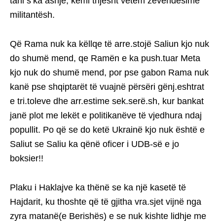
tani s’ka asnjë, kemi thjesht vetëm zëvendësime
militantësh.
Që Rama nuk ka këllqe të arre.stojë Saliun kjo nuk
do shumë mend, qe Ramën e ka push.tuar Meta
kjo nuk do shumë mend, por pse gabon Rama nuk
kanë pse shqiptarët të vuajnë përsëri gënj.eshtrat
e tri.toleve dhe arr.estime sek.serë.sh, kur bankat
janë plot me lekët e politikanëve të vjedhura ndaj
popullit. Po që se do ketë Ukrainë kjo nuk është e
Saliut se Saliu ka qënë oficer i UDB-së e jo
boksier!!
Plaku i Haklajve ka thënë se ka një kasetë të
Hajdarit, ku thoshte që të gjitha vra.sjet vijnë nga
zyra matanë(e Berishës) e se nuk kishte lidhje me