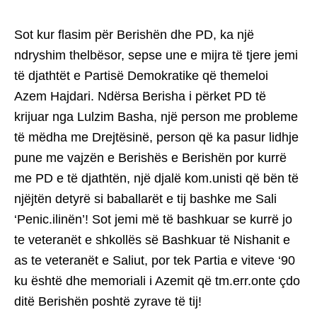
Sot kur flasim për Berishën dhe PD, ka një
ndryshim thelbësor, sepse une e mijra të tjere jemi
të djathtët e Partisë Demokratike që themeloi
Azem Hajdari. Ndërsa Berisha i përket PD të
krijuar nga Lulzim Basha, një person me probleme
të mëdha me Drejtësinë, person që ka pasur lidhje
pune me vajzën e Berishës e Berishën por kurrë
me PD e të djathtën, një djalë kom.unisti që bën të
njëjtën detyrë si baballarët e tij bashke me Sali
‘Penic.ilinën’! Sot jemi më të bashkuar se kurrë jo
te veteranët e shkollës së Bashkuar të Nishanit e
as te veteranët e Saliut, por tek Partia e viteve ‘90
ku është dhe memoriali i Azemit që tm.err.onte çdo
ditë Berishën poshtë zyrave të tij!