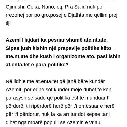
Gjinushi, Ceka, Nano, etj. Pra Saliu nuk po
rrëzohej por po gro.posej e Djathta me qëllim prej
tij!
Azemi Hajdari ka pësuar shumë ate.nt.ate.
Sipas jush kishin një prapavijë politike këto
ate.nt.ate dhe kush i organizonte ato, pasi ishin
at.enta.tet e para politike?
Në lidhje me at.enta.tet që janë bërë kundër
Azemit, por edhe sot kundër meje duhet të keni
parasysh se sado që politika është munduar t’i
përdorë, t’i ripërdorë herë për t’i err.ësuar e herë
për t’i përdorur, nuk ia ka arritur dot sepse tani
dihet nga mbarë populli se Azemin e vr.au