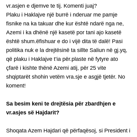
vr.asjen e djemve te tij. Komenti juaj?
Plaku i Haklajve një burrë i nderuar me pamje
fisnike na ka takuar dhe kur është ndarë nga ne,
Azemi i ka dhënë një kasetë por tani ajo kasetë
është shum.ëfishuar e do i vijë dita të dalë! Pasi
politika nuk e la drejtësinë ta sillte Saliun në gj.yq,
që plaku i Haklajve t’ia për.plaste në fytyre ato
çfarë i kishte thënë Azemi atij, për 25 vite
shqiptarët shohin vetëm vra.sje e asgjë tjetër. No
koment!
Sa besim keni te drejtësia për zbardhjen e
vr.asjes së Hajdarit?
Shoqata Azem Hajdari që përfaqësoj, si President i