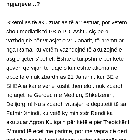
ngjarjeve…?
S’kemi as të aku.zuar as të arr.estuar, por vetem
shou mediatik të PS e PD. Ashtu siç po e
vazhdojnë për vr.asjet e 21 Janarit, të premtuar
nga Rama, ku vetëm vazhdojnë të aku.zojnë e
asgjë tjetër s’bëhet. Është e tur.pshme për këtë
qeveri që vijon të luajë sikur është akoma në
opozitë e nuk zbardh as 21 Janarin, kur BE e
SHBA ia kanë vënë kusht themelor, nuk zbardh
ngjarjet në Gerdec me Mediun, Shkelzenin,
Delijorgjin! Ku s’zbardh vr.asjen e deputetit të saj
Fatmir Xhindi, ku vetë ky ministër Rendi ka
aku.zuar Agron Kuliqajn për këtë e për Trebickën!
S’mund të ecet me parime, por me vepra që deri