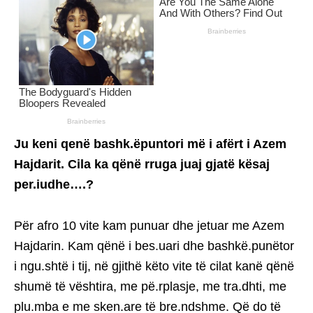
Ju keni qenë bashk.ëpuntori më i afërt i Azem
Hajdarit. Cila ka qënë rruga juaj gjatë kësaj
per.iudhe….?
Për afro 10 vite kam punuar dhe jetuar me Azem
Hajdarin. Kam qënë i bes.uari dhe bashkë.punëtor
i ngu.shtë i tij, në gjithë këto vite të cilat kanë qënë
shumë të vështira, me pë.rplasje, me tra.dhti, me
plu.mba e me sken.are të bre.ndshme. Që do të