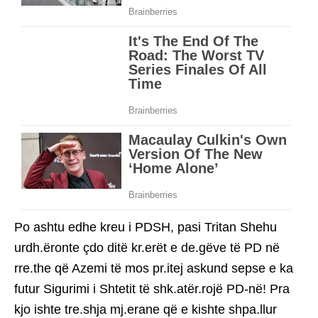
Po ashtu edhe kreu i PDSH, pasi Tritan Shehu
urdh.ëronte çdo ditë kr.erët e de.gëve të PD në
rre.the që Azemi të mos pr.itej askund sepse e ka
futur Sigurimi i Shtetit të shk.atër.rojë PD-në! Pra
kjo ishte tre.shja mj.erane që e kishte shpa.llur