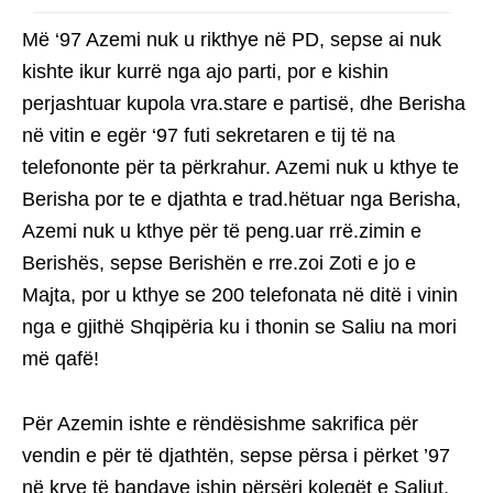
Më ‘97 Azemi nuk u rikthye në PD, sepse ai nuk
kishte ikur kurrë nga ajo parti, por e kishin
perjashtuar kupola vra.stare e partisë, dhe Berisha
në vitin e egër ‘97 futi sekretaren e tij të na
telefononte për ta përkrahur. Azemi nuk u kthye te
Berisha por te e djathta e trad.hëtuar nga Berisha,
Azemi nuk u kthye për të peng.uar rrë.zimin e
Berishës, sepse Berishën e rre.zoi Zoti e jo e
Majta, por u kthye se 200 telefonata në ditë i vinin
nga e gjithë Shqipëria ku i thonin se Saliu na mori
më qafë!
Për Azemin ishte e rëndësishme sakrifica për
vendin e për të djathtën, sepse përsa i përket ’97
në krye të bandave ishin përsëri kolegët e Saliut,