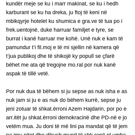
kundër meje se ku i marr makinat, se ku i hedh
karburant se ku ha dreka, ju ftoj të keni në
mbikqyrje hotelet ku shumica e gra.ve të tua po i
frek.uentojnë, duke harruar familjet e tyre, se
burrat i kanë harruar me kohë. Unë nuk e kam të
pamundur t’i fil.moj e të mi sjellin në kamera që
t’jua publikoj dhe të shikojë ky popull se çfarë
bëhet me ata që tregojne mo.ral por nuk kanë
aspak të tillë vetë.
Por nuk dua të bëhem si ju sepse as nuk isha e as
nuk jam si ju e as nuk do bëhem kurrë, sepse ju
jeni zotuar të shkat.ërroni Azem Hajdarin, por po e
arr.itët ju shkat.ërroni demokracinë dhe PD-në e jo
vetëm mua. Ju doni të më lini pa mandat që të jem