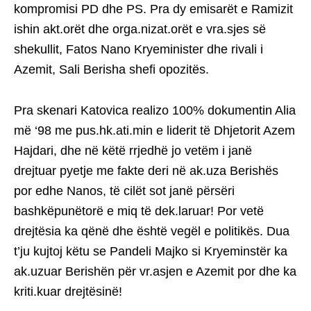
kompromisi PD dhe PS. Pra dy emisarët e Ramizit
ishin akt.orët dhe orga.nizat.orët e vra.sjes së
shekullit, Fatos Nano Kryeminister dhe rivali i
Azemit, Sali Berisha shefi opozitës.
Pra skenari Katovica realizo 100% dokumentin Alia
më ‘98 me pus.hk.ati.min e liderit të Dhjetorit Azem
Hajdari, dhe në këtë rrjedhë jo vetëm i janë
drejtuar pyetje me fakte deri në ak.uza Berishës
por edhe Nanos, të cilët sot janë përsëri
bashkëpunëtorë e miq të dek.laruar! Por vetë
drejtësia ka qënë dhe është vegël e politikës. Dua
t’ju kujtoj këtu se Pandeli Majko si Kryeminstër ka
ak.uzuar Berishën për vr.asjen e Azemit por dhe ka
kriti.kuar drejtësinë!