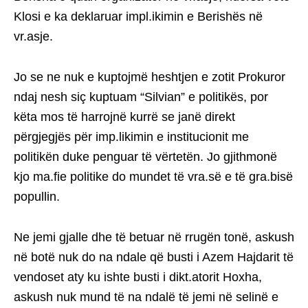
Klosi e ka deklaruar impl.ikimin e Berishës në
vr.asje.
Jo se ne nuk e kuptojmë heshtjen e zotit Prokuror
ndaj nesh siç kuptuam “Silvian” e politikës, por
këta mos të harrojnë kurrë se janë direkt
përgjegjës për imp.likimin e institucionit me
politikën duke penguar të vërtetën. Jo gjithmonë
kjo ma.fie politike do mundet të vra.së e të gra.bisë
popullin.
Ne jemi gjalle dhe të betuar në rrugën tonë, askush
në botë nuk do na ndale që busti i Azem Hajdarit të
vendoset aty ku ishte busti i dikt.atorit Hoxha,
askush nuk mund të na ndalë të jemi në selinë e