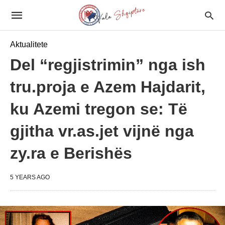
Aktualitete
Del “regjistrimin” nga ish
tru.proja e Azem Hajdarit,
ku Azemi tregon se: Të
gjitha vr.as.jet vijnë nga
zy.ra e Berishës
5 YEARS AGO