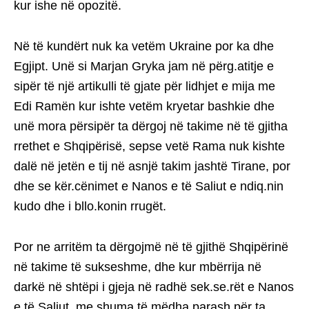
kur ishe në opozitë.
Në të kundërt nuk ka vetëm Ukraine por ka dhe
Egjipt. Unë si Marjan Gryka jam në përg.atitje e
sipër të një artikulli të gjate për lidhjet e mija me
Edi Ramën kur ishte vetëm kryetar bashkie dhe
unë mora përsipër ta dërgoj në takime në të gjitha
rrethet e Shqipërisë, sepse vetë Rama nuk kishte
dalë në jetën e tij në asnjë takim jashtë Tirane, por
dhe se kër.cënimet e Nanos e të Saliut e ndiq.nin
kudo dhe i bllo.konin rrugët.
Por ne arritëm ta dërgojmë në të gjithë Shqipërinë
në takime të sukseshme, dhe kur mbërrija në
darkë në shtëpi i gjeja në radhë sek.se.rët e Nanos
e të Saliut, me shuma të mëdha parash për ta