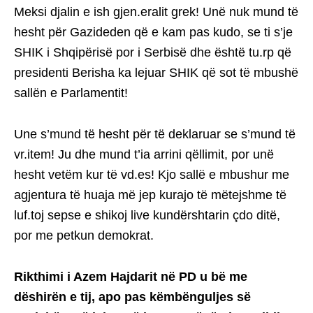
Meksi djalin e ish gjen.eralit grek! Unë nuk mund të
hesht për Gazideden që e kam pas kudo, se ti s’je
SHIK i Shqipërisë por i Serbisë dhe është tu.rp që
presidenti Berisha ka lejuar SHIK që sot të mbushë
sallën e Parlamentit!
Une s’mund të hesht për të deklaruar se s’mund të
vr.item! Ju dhe mund t’ia arrini qëllimit, por unë
hesht vetëm kur të vd.es! Kjo sallë e mbushur me
agjentura të huaja më jep kurajo të mëtejshme të
luf.toj sepse e shikoj live kundërshtarin çdo ditë,
por me petkun demokrat.
Rikthimi i Azem Hajdarit në PD u bë me
dëshirën e tij, apo pas këmbënguljes së