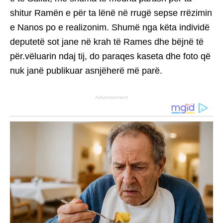
shitur Ramën e për ta lënë në rrugë sepse rrëzimin
e Nanos po e realizonim. Shumë nga këta individë
deputetë sot jane në krah të Rames dhe bëjnë të
për.vëluarin ndaj tij, do paraqes kaseta dhe foto që
nuk janë publikuar asnjëherë më parë.
Advertisement