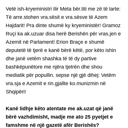
Vetë ish-kryeministri Ilir Meta bër.titi me zë të larte:
Të arre.stohen vra.sësit e vra.sësve të Azem
Hajdarit! Pra dinte shumë ky kryeministër! Gramoz
Ruçi ka ak.uzuar disa herë Berishën për vras.jen e
Azemit në Parlament! Erion Braçe e shumë
deputetë të tjerë e kanë bërë këtë, por këto ishin
dhe janë vetëm shashka të të dy partive
bashkëpunëtore me njëra tjetrën dhe shou
mediatik për popullin, sepse një gjë dihej: Vetëm
vra.sja e Azemit e rin.gjallte ko.munizmin në
Shqipëri!
Kanë lidhje këto atentate me ak.uzat që janë
bërë vazhdimisht, madje me ato 25 pyetjet e
famshme në një gazetë afër Berishës?