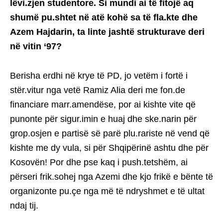
lëvi.zjen studentore. Si mundi ai të fitojë aq
shumë pu.shtet në atë kohë sa të fla.kte dhe
Azem Hajdarin, ta linte jashtë strukturave deri
në vitin ‘97?
Berisha erdhi në krye të PD, jo vetëm i fortë i
stër.vitur nga vetë Ramiz Alia deri me fon.de
financiare marr.amendëse, por ai kishte vite që
punonte për sigur.imin e huaj dhe ske.narin për
grop.osjen e partisë së parë plu.rariste në vend që
kishte me dy vula, si për Shqipërinë ashtu dhe për
Kosovën! Por dhe pse kaq i push.tetshëm, ai
përseri frik.sohej nga Azemi dhe kjo frikë e bënte të
organizonte pu.çe nga më të ndryshmet e të ultat
ndaj tij.