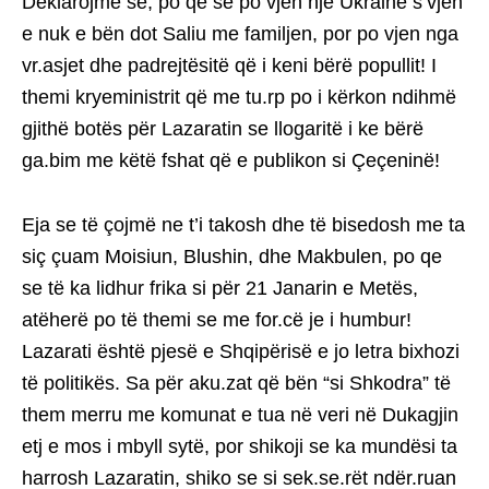
Deklarojmë se, po qe se po vjen një Ukrainë s’vjen
e nuk e bën dot Saliu me familjen, por po vjen nga
vr.asjet dhe padrejtësitë që i keni bërë popullit! I
themi kryeministrit që me tu.rp po i kërkon ndihmë
gjithë botës për Lazaratin se llogaritë i ke bërë
ga.bim me këtë fshat që e publikon si Çeçeninë!
Eja se të çojmë ne t’i takosh dhe të bisedosh me ta
siç çuam Moisiun, Blushin, dhe Makbulen, po qe
se të ka lidhur frika si për 21 Janarin e Metës,
atëherë po të themi se me for.cë je i humbur!
Lazarati është pjesë e Shqipërisë e jo letra bixhozi
të politikës. Sa për aku.zat që bën “si Shkodra” të
them merru me komunat e tua në veri në Dukagjin
etj e mos i mbyll sytë, por shikoji se ka mundësi ta
harrosh Lazaratin, shiko se si sek.se.rët ndër.ruan