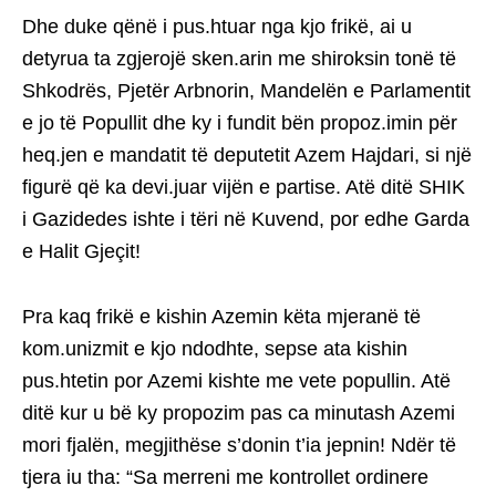
Dhe duke qënë i pus.htuar nga kjo frikë, ai u
detyrua ta zgjerojë sken.arin me shiroksin tonë të
Shkodrës, Pjetër Arbnorin, Mandelën e Parlamentit
e jo të Popullit dhe ky i fundit bën propoz.imin për
heq.jen e mandatit të deputetit Azem Hajdari, si një
figurë që ka devi.juar vijën e partise. Atë ditë SHIK
i Gazidedes ishte i tëri në Kuvend, por edhe Garda
e Halit Gjeçit!
Pra kaq frikë e kishin Azemin këta mjeranë të
kom.unizmit e kjo ndodhte, sepse ata kishin
pus.htetin por Azemi kishte me vete popullin. Atë
ditë kur u bë ky propozim pas ca minutash Azemi
mori fjalën, megjithëse s’donin t’ia jepnin! Ndër të
tjera iu tha: “Sa merreni me kontrollet ordinere