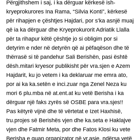
Përgjithshem i saj, i ka dërguar kërkesë ish-
kryeprokurores Ina Rama, “Silvia Konti”, kërkesë
për rihapjen e çështjes Hajdari, por s’ka asnjë muaj
që ia ka dërguar dhe Kryeprokurorit Adriatik Llalla
për ta rihapur këtë çështje jo si obligim por si
detyrim e nder në detyrën që ai pëfaqëson dhe të
thërrasë si të pandehur Sali Berishën, pasi është
dësh.mitari kryesor publikisht për vra.sjen e Azem
Hajdarit, ku jo vetem i ka deklaruar me emra ato,
por ai ka ka.setën e inci.zuar nga Zenel Neza ku
mori 6 plu.mba në at.ent.at ku vetë Berisha i ka
dërguar një faks zyrës së OSBE para vra.sjes!!
Pas këtyrë vijnë dhe të vërtetat e Izet Haxhisë,
tru.projes së Berishës vjen dhe ka.seta e Haklajve
vjen dhe Fatmir Meta, por dhe Fatos Klosi ku vete
Berisha e quan organizator në vr.asje, ndërsa vetë