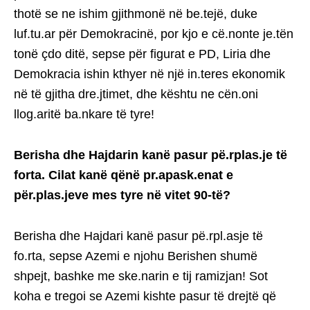
thotë se ne ishim gjithmonë në be.tejë, duke
luf.tu.ar për Demokracinë, por kjo e cë.nonte je.tën
tonë çdo ditë, sepse për figurat e PD, Liria dhe
Demokracia ishin kthyer në një in.teres ekonomik
në të gjitha dre.jtimet, dhe kështu ne cën.oni
llog.aritë ba.nkare të tyre!
Berisha dhe Hajdarin kanë pasur pë.rplas.je të
forta. Cilat kanë qënë pr.apask.enat e
për.plas.jeve mes tyre në vitet 90-të?
Berisha dhe Hajdari kanë pasur pë.rpl.asje të
fo.rta, sepse Azemi e njohu Berishen shumë
shpejt, bashke me ske.narin e tij ramizjan! Sot
koha e tregoi se Azemi kishte pasur të drejtë që