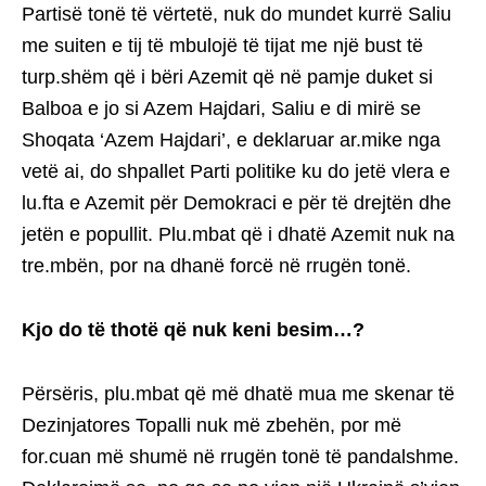
Partisë tonë të vërtetë, nuk do mundet kurrë Saliu
me suiten e tij të mbulojë të tijat me një bust të
turp.shëm që i bëri Azemit që në pamje duket si
Balboa e jo si Azem Hajdari, Saliu e di mirë se
Shoqata ‘Azem Hajdari’, e deklaruar ar.mike nga
vetë ai, do shpallet Parti politike ku do jetë vlera e
lu.fta e Azemit për Demokraci e për të drejtën dhe
jetën e popullit. Plu.mbat që i dhatë Azemit nuk na
tre.mbën, por na dhanë forcë në rrugën tonë.
Kjo do të thotë që nuk keni besim…?
Përsëris, plu.mbat që më dhatë mua me skenar të
Dezinjatores Topalli nuk më zbehën, por më
for.cuan më shumë në rrugën tonë të pandalshme.