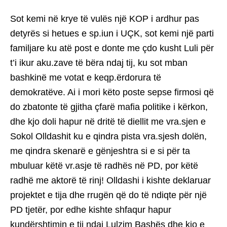
Sot kemi në krye të vulës një KOP i ardhur pas
detyrës si hetues e sp.iun i UÇK, sot kemi një parti
familjare ku atë post e donte me çdo kusht Luli për
t’i ikur aku.zave të bëra ndaj tij, ku sot mban
bashkinë me votat e keqp.ërdorura të
demokratëve. Ai i mori këto poste sepse firmosi që
do zbatonte të gjitha çfarë mafia politike i kërkon,
dhe kjo doli hapur në dritë të diellit me vra.sjen e
Sokol Olldashit ku e qindra pista vra.sjesh dolën,
me qindra skenarë e gënjeshtra si e si për ta
mbuluar këtë vr.asje të radhës në PD, por këtë
radhë me aktorë të rinj! Olldashi i kishte deklaruar
projektet e tija dhe rrugën që do të ndiqte për një
PD tjetër, por edhe kishte shfaqur hapur
kundërshtimin e tij ndaj Lulzim Bashës dhe kjo e