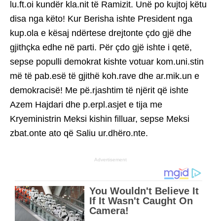
lu.ft.oi kundër kla.nit të Ramizit. Unë po kujtoj këtu
disa nga këto! Kur Berisha ishte President nga
kup.ola e kësaj ndërtese drejtonte çdo gjë dhe
gjithçka edhe në parti. Për çdo gjë ishte i qetë,
sepse populli demokrat kishte votuar kom.uni.stin
më të pab.esë të gjithë koh.rave dhe ar.mik.un e
demokracisë! Me pë.rjashtim të njërit që ishte
Azem Hajdari dhe p.erpl.asjet e tija me
Kryeministrin Meksi kishin filluar, sepse Meksi
zbat.onte ato që Saliu ur.dhëro.nte.
Advertisement