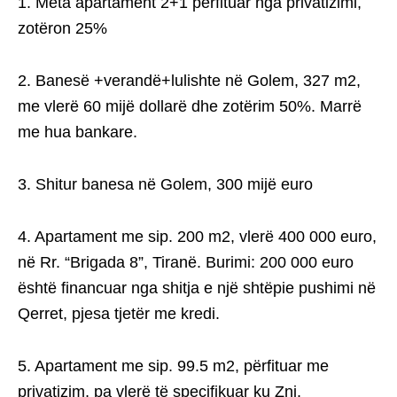
1. Meta apartament 2+1 përfituar nga privatizimi,
zotëron 25%
2. Banesë +verandë+lulishte në Golem, 327 m2,
me vlerë 60 mijë dollarë dhe zotërim 50%. Marrë
me hua bankare.
3. Shitur banesa në Golem, 300 mijë euro
4. Apartament me sip. 200 m2, vlerë 400 000 euro,
në Rr. “Brigada 8”, Tiranë. Burimi: 200 000 euro
është financuar nga shitja e një shtëpie pushimi në
Qerret, pjesa tjetër me kredi.
5. Apartament me sip. 99.5 m2, përfituar me
privatizim, pa vlerë të specifikuar ku Znj.