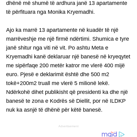
dhënë më shumë të ardhura janë 13 apartamente
të përfituara nga Monika Kryemadhi.
Ajo ka marrë 13 apartamente në kuadër të një
marrëveshje me një firmë ndërtimi. Shumica e tyre
janë shitur nga viti në vit. Po ashtu Meta e
Kryemadhi kanë deklaruar një banesë në kryeqytet
me sipërfaqe 200 metër katror me vlerë 400 mijë
euro. Pjesë e deklarimit është dhe 500 m2
tokë+200m2 truall me vlerë 5 milionë lekë.
Ndërkohë dihet publikisht që presidenti ka dhe një
banesë te zona e Kodrës së Diellit, por në ILDKP
nuk ka asnjë të dhënë për këtë banesë.
Advertisement