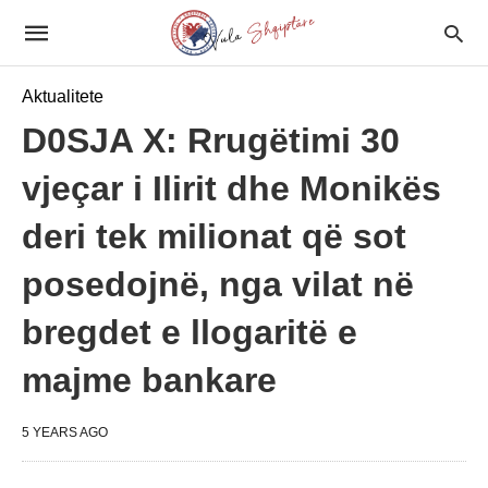
Aktualitete
D0SJA X: Rrugëtimi 30
vjeçar i Ilirit dhe Monikës
deri tek milionat që sot
posedojnë, nga vilat në
bregdet e llogaritë e
majme bankare
5 YEARS AGO