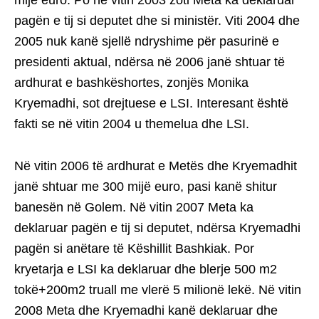
mijë euro. Po në vitin 2003 zoti Meta ka deklaruar
pagën e tij si deputet dhe si ministër. Viti 2004 dhe
2005 nuk kanë sjellë ndryshime për pasurinë e
presidenti aktual, ndërsa në 2006 janë shtuar të
ardhurat e bashkëshortes, zonjës Monika
Kryemadhi, sot drejtuese e LSI. Interesant është
fakti se në vitin 2004 u themelua dhe LSI.
Në vitin 2006 të ardhurat e Metës dhe Kryemadhit
janë shtuar me 300 mijë euro, pasi kanë shitur
banesën në Golem. Në vitin 2007 Meta ka
deklaruar pagën e tij si deputet, ndërsa Kryemadhi
pagën si anëtare të Këshillit Bashkiak. Por
kryetarja e LSI ka deklaruar dhe blerje 500 m2
tokë+200m2 truall me vlerë 5 milionë lekë. Në vitin
2008 Meta dhe Kryemadhi kanë deklaruar dhe