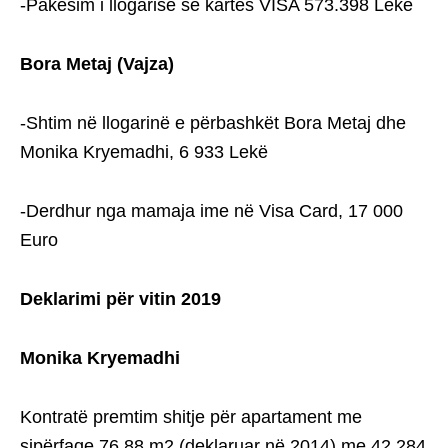
-Pakësim i llogarisë së kartës VISA 573.398 Lekë
Bora Metaj (Vajza)
-Shtim në llogarinë e përbashkët Bora Metaj dhe
Monika Kryemadhi, 6 933 Lekë
-Derdhur nga mamaja ime në Visa Card, 17 000
Euro
Deklarimi për vitin 2019
Monika Kryemadhi
Kontratë premtim shitje për apartament me
sipërfaqe 76.88 m2 (deklaruar në 2014) me 42 284