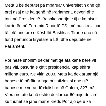
Meta u bë deputet pa mbaruar universitetin dhe që
prej asaj dite ka qenë në Parlament, qeveri dhe
tani në Presidencë. Bashkëshortja e tij e ka nisur
karrierën në Forumin Rinor të PS, më pas ka vijuar
të jetë anëtare e Këshillit Bashkiak Tiranë dhe në
fund përfundoi kryetare e LSI dhe deputete në
Parlament.
Por nëse shohim deklarimet që ata kanë bërë vit
pas viti, pasuria e çiftit presidencial kap shifra
miliona euro. Në vitin 2003, Meta ka deklaruar një
banesë të përfituar nga privatizimi si dhe një
banesë me verandë+lulishte në Golem, 327 m2.
Vlera në atë kohë është deklaruar 60 mijë dollarë,
ku thuhet se janë marrë kredi. Por ajo që u ka