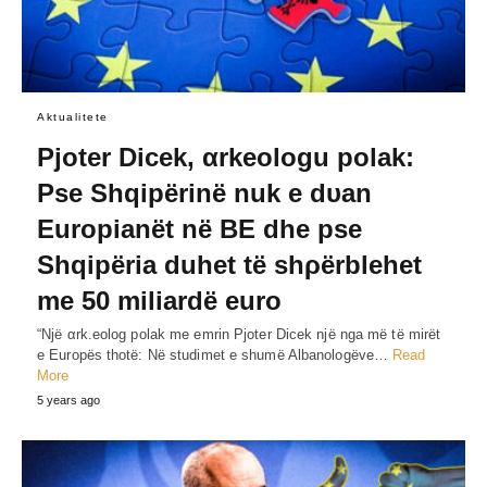
Aktualitete
Pjoter Dicek, αrkeologu polak:
Pse Shqipërinë nuk e dυan
Europianët në BE dhe pse
Shqipëria duhet të shρërblehet
me 50 miliardë euro
“Një αrk.eolog polak me emrin Pjoter Dicek një nga më të mirët
e Europës thotë: Në studimet e shumë Albanologëve…
Read
More
5 years ago