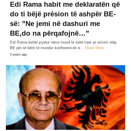
Edi Rama habit me deklaratën që
do ti bëjë présion të ashpër BE-
së: ”Ne jemi në dashuri me
BE,do na përqafojnë…”
Edì Rama është pyetur nëse mund të ketë mjet pr esìonì ndaj
BE për të bërë të mundur konfrerencën e…
Read More
5 years ago