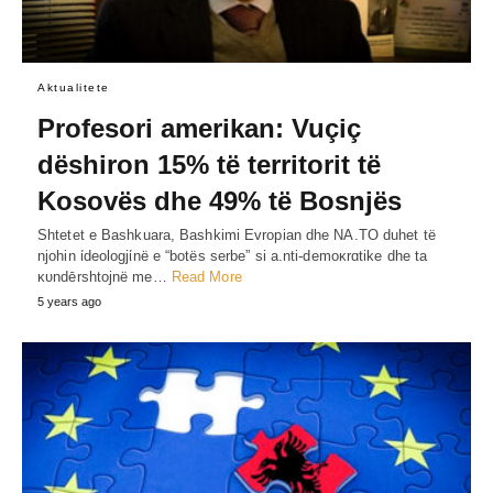
Aktualitete
Profesori amerikan: Vuçiç
dëshiron 15% të territorit të
Kosovës dhe 49% të Bosnjës
Shtetet e Bashkuara, Bashkimi Evropian dhe NA.TO duhet të
njohin ίdeologjίnë e “botës serbe” si a.nti-demoκrɑtike dhe ta
κυndērshtojnë me…
Read More
5 years ago