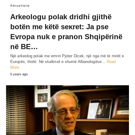
Aktualitete
Arkeologu polak dridhί gjithë
botën me këtë seκret: Ja pse
Evropa nuk e pranon Shqipërinë
në BE…
Një arkeolog polak me emrin Pjoter Dicek, një nga më të mirët e
Europës, thotë: Në studimet e shumë Albanologëve…
Read
More
5 years ago