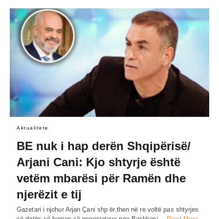
Aktualitete
BE nuk i hap derën Shqipërisë/
Arjani Cani: Kjo shtyrje është
vetëm mbarësi për Ramën dhe
njerëzit e tij
Gazetari i njohur Arjan Çani shp ër.then në re voltë pas shtyrjes
së datës së hapjes së negociatave nga Bashkimi…
Read More