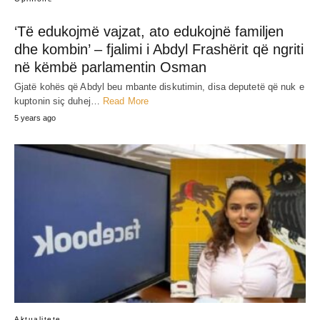
‘Të edukojmë vajzat, ato edukojnë familjen
dhe kombin’ – fjalimi i Abdyl Frashërit që ngriti
në këmbë parlamentin Osman
Gjatë kohës që Abdyl beu mbante diskutimin, disa deputetë që nuk e
kuptonin siç duhej…
Read More
5 years ago
Aktualitete