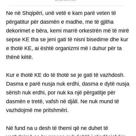
Ne në Shqipëri, unë vetë e kam parë veten të
përgatitur për dasmën e madhe, me të gjitha
dekorimet e bëra, kemi marrë orkestrën më të mirë
sepse KE tha se jeni gati të nisni bisedime dhe kur
e thotë KE, ai është organizmi më i duhur për ta
thënë këtë.
Kur e thotë KE do të thotë se je gati të vazhdosh.
Dasma e parë nusja nuk erdhi, dasma e dytë nusja
sërish nuk erdhi, por nuk ka një përgatitje për
dasmën e tretë, vafsh në djàll. Ne nuk mund të
vazhdojmë me pritshmëri.
Në fund na u desh të themi që ne duhet të