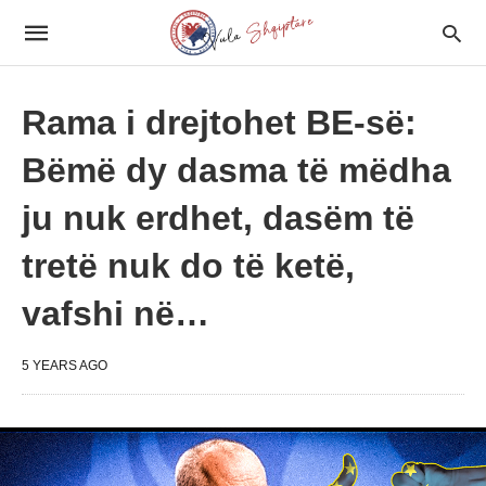
Rama i drejtohet BE-së:
Bëmë dy dasma të mëdha
ju nuk erdhet, dasëm të
tretë nuk do të ketë,
vafshi në…
5 YEARS AGO