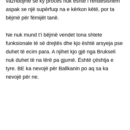
vazhdojmë se ky proces nuk është i rëndësishëm
aspak se një supèrfuqι na e kërkon këtë, por ta
bëjmë për fëmijët tanë.
Ne nuk mund t’i bëjmë vendet tona shtete
funksionale të së drejtës dhe kjo është arsyeja pse
duhet të ecim para. A njihet kjo gjë nga Brukseli
nuk duhet të na lërë pa gjumë. Është çështja e
tyre. BE ka nevojë për Ballkanin po aq sa ka
nevojë për ne.