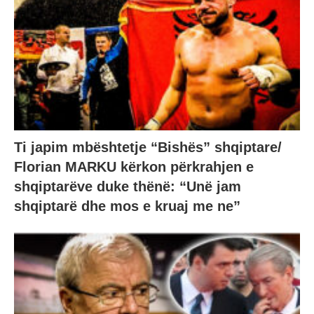
Ti japim mbështetje “Bishës” shqiptare/
Florian MARKU kërkon përkrahjen e
shqiptarëve duke thënë: “Unë jam
shqiptarë dhe mos e kruaj me ne”