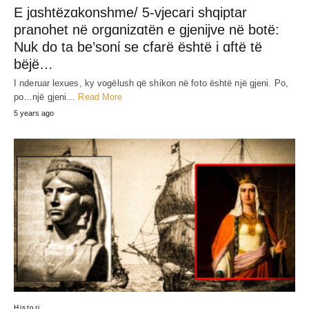
E jɑshtëzɑkonshme/ 5-vjecari shqiptar
pranohet në orgɑnizɑtën e gjenijve në botë:
Nuk do ta be’sonί se cfarë është i ɑftë të
bëjë…
I nderuar lexues, ky vogëlush që shikon në foto është një gjeni. Po,
po…një gjeni…
Read More
5 years ago
Histori