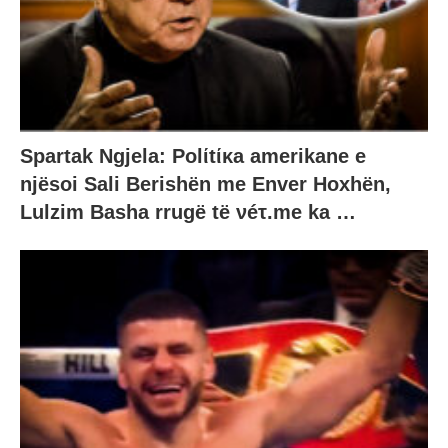
Spartak Ngjela: Polίtίκa amerikane e
njësoi Sali Berishën me Enver Hoxhën,
Lulzim Basha rrugë të νéτ.me ka …