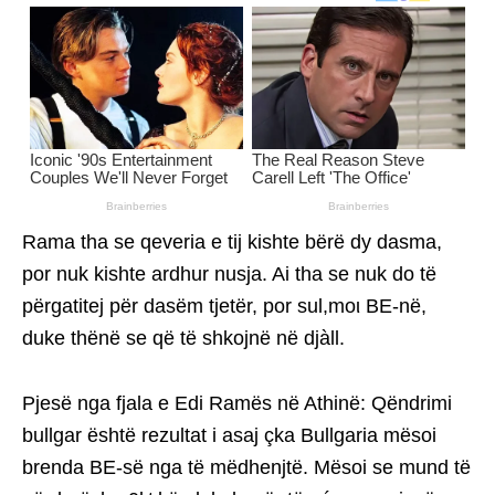
Rama tha se qeveria e tij kishte bërë dy dasma,
por nuk kishte ardhur nusja. Ai tha se nuk do të
përgatitej për dasëm tjetër, por sul,moι BE-në,
duke thënë se që të shkojnë në djàll.
Pjesë nga fjala e Edi Ramës në Athinë: Qëndrimi
bullgar është rezultat i asaj çka Bullgaria mësoi
brenda BE-së nga të mëdhenjtë. Mësoi se mund të