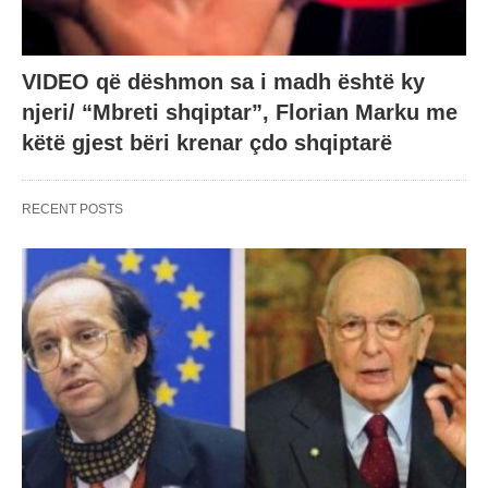
VIDEO që dëshmon sa i madh është ky
njeri/ “Mbreti shqiptar”, Florian Marku me
këtë gjest bëri krenar çdo shqiptarë
RECENT POSTS