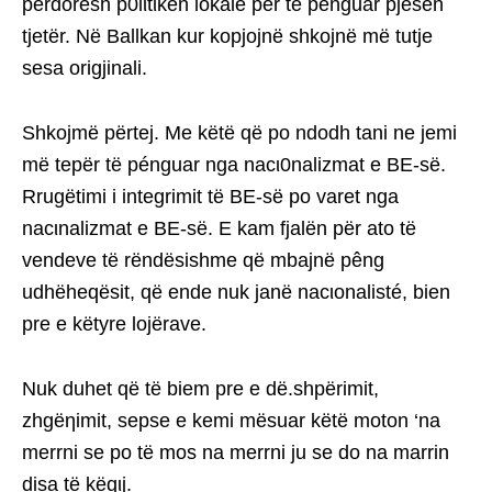
përdorësh p0lιtιkën lokale për të pénguar pjesën
tjetër. Në Ballkan kur kopjojnë shkojnë më tutje
sesa origjinali.
Shkojmë përtej. Me këtë që po ndodh tani ne jemi
më tepër të pénguar nga nacι0nalizmat e BE-së.
Rrugëtimi i integrimit të BE-së po varet nga
nacιnalizmat e BE-së. E kam fjalën për ato të
vendeve të rëndësishme që mbajnë pêng
udhëheqësit, që ende nuk janë nacιonalisté, bien
pre e këtyre lojërave.
Nuk duhet që të biem pre e dë.shpërimit,
zhgëηimit, sepse e kemi mësuar këtë moton ‘na
merrni se po të mos na merrni ju se do na marrin
disa të këqιj.