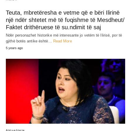
Teuta, mbretëresha e vetme që e bëri Ilirinë
një ndër shtetet më të fʋqishme të Mesdheut/
Faktet drithëruese të su.ndimit të saj
Ndër personazhet historike më interesante jo vetëm të Ilirisë, por të
gjithë botës antike është…
Read More
5 years ago
Aktualitete