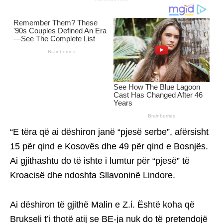
“E tëra që ai dëshiron janë “pjesë serbe”, afërsisht
15 për qind e Kosovës dhe 49 për qind e Bosnjës.
Ai gjithashtu do të ishte i lumtur për “pjesë” të
Kroacisë dhe ndoshta Sllavoninë Lindore.
Ai dëshiron të gjithë Malin e Z.ί. Është koha që
Brukseli t’i thotë atij se BE-ja nuk do të pretendojë