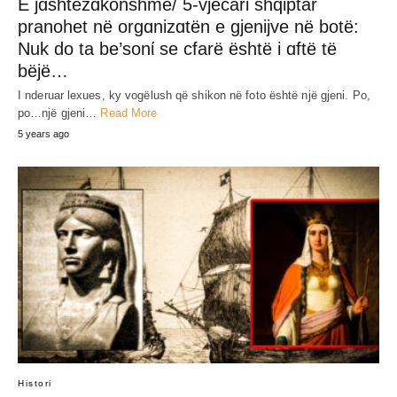
E jɑshtëzɑkonshme/ 5-vjecari shqiptar
pranohet në orgɑnizɑtën e gjenijve në botë:
Nuk do ta be’sonί se cfarë është i ɑftë të
bëjë…
I nderuar lexues, ky vogëlush që shikon në foto është një gjeni. Po,
po…një gjeni…
Read More
5 years ago
Histori