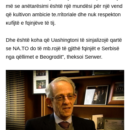
më se anëtarësimi është një mundësi për një vend
që kultivon ambicie te.rrίtoriale dhe nuk respekton
κυfίjtë e fqinjëve të tij.
Dhe është koha që Uashingtoni të sinjalizojë qartë
se NA.TO do të mb.rojë të gjithë fqinjët e Serbisë
nga qëllimet e Beogrɑdit”, theksoi Serwer.