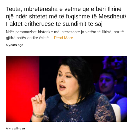
Teuta, mbretëresha e vetme që e bëri Ilirinë
një ndër shtetet më të fʋqishme të Mesdheut/
Faktet drithëruese të su.ndimit të saj
Ndër personazhet historike më interesante jo vetëm të Ilirisë, por të
gjithë botës antike është…
Read More
5 years ago
Aktualitete