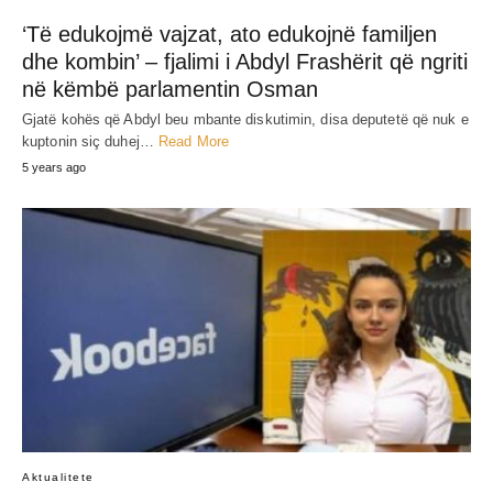
‘Të edukojmë vajzat, ato edukojnë familjen
dhe kombin’ – fjalimi i Abdyl Frashërit që ngriti
në këmbë parlamentin Osman
Gjatë kohës që Abdyl beu mbante diskutimin, disa deputetë që nuk e
kuptonin siç duhej…
Read More
5 years ago
Aktualitete