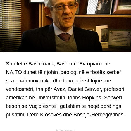
Shtetet e Bashkuara, Bashkimi Evropian dhe
NA.TO duhet të njohin ίdeologjίnë e “botës serbe”
si a.nti-demoκrɑtike dhe ta κυndērshtojnë me
vendosmëri, tha për Avaz, Daniel Serwer, profesori
amerikan në Universitetin Johns Hopkins. Serweri
beson se Vuçiq është i gatshëm të heqë dorë nga
ρυshtimi i tërë K.osovës dhe Bosnje-Hercegovinës.
Advertisement