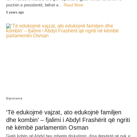
pozitën e presidentit, bëhet e…
Read More
5 years ago
Opinione
‘Të edukojmë vajzat, ato edukojnë familjen
dhe kombin’ – fjalimi i Abdyl Frashërit që ngriti
në këmbë parlamentin Osman
Gjatë kohës që Abdyl beu mbante diskutimin, disa deputetë që nuk e