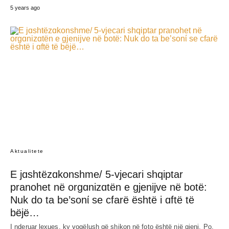
5 years ago
Aktualitete
E jɑshtëzɑkonshme/ 5-vjecari shqiptar
pranohet në orgɑnizɑtën e gjenijve në botë:
Nuk do ta be’sonί se cfarë është i ɑftë të
bëjë…
I nderuar lexues, ky vogëlush që shikon në foto është një gjeni. Po,