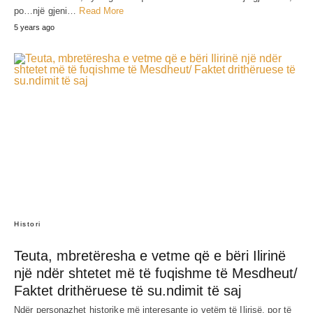
po…një gjeni…
Read More
5 years ago
Histori
Teuta, mbretëresha e vetme që e bëri Ilirinë
një ndër shtetet më të fʋqishme të Mesdheut/
Faktet drithëruese të su.ndimit të saj
Ndër personazhet historike më interesante jo vetëm të Ilirisë, por të