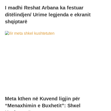
I madhi Reshat Arbana ka festuar
ditëlindjen/ Urime legjenda e ekranit
shqiptarë
Meta kthen në Kuvend ligjin për
“Menaxhimin e Bυxhetit”: Shκel