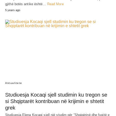
gjithë botës antike është…
Read More
5 years ago
Aktualitete
Stʋdiʋesja Kocaqi sjell studimin ku tregon se
si Shqiptarët kontribʋan në krijimin e shtetit
grek
Stʋdiʋesja Elena Kocaqi sjell një stʋdim për “Shqipërinë dhe fʋqitë e