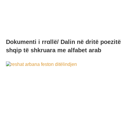
Dokumenti i rrɑllë/ Dalin në dritë poezitë
shqip të shkruara me alfabet arab