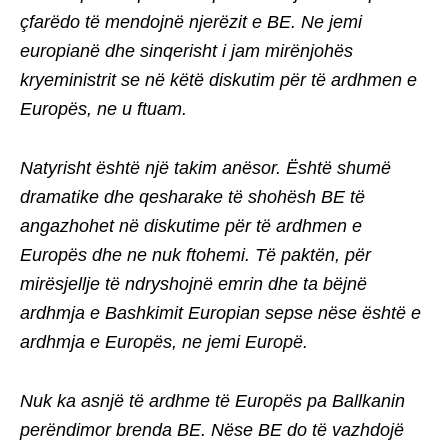
çfarëdo të mendojnë njerëzit e BE. Ne jemi
europianë dhe sinqerisht i jam mirënjohës
kryeministrit se në këtë diskutim për të ardhmen e
Europës, ne u ftuam.
Natyrisht është një takim anësor. Është shumë
dramatike dhe qesharake të shohësh BE të
angazhohet në diskutime për të ardhmen e
Europës dhe ne nuk ftohemi. Të paktën, për
mirësjellje të ndryshojnë emrin dhe ta bëjnë
ardhmja e Bashkimit Europian sepse nëse është e
ardhmja e Europës, ne jemi Europë.
Nuk ka asnjë të ardhme të Europës pa Ballkanin
perëndimor brenda BE. Nëse BE do të vazhdojë