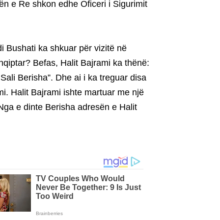
dën e Re shkon edhe Oficeri i Sigurimit
i Bushati ka shkuar për vizitë në
hqiptar? Befas, Halit Bajrami ka thënë:
li Berisha”. Dhe ai i ka treguar disa
mi. Halit Bajrami ishte martuar me një
 Nga e dinte Berisha adresën e Halit