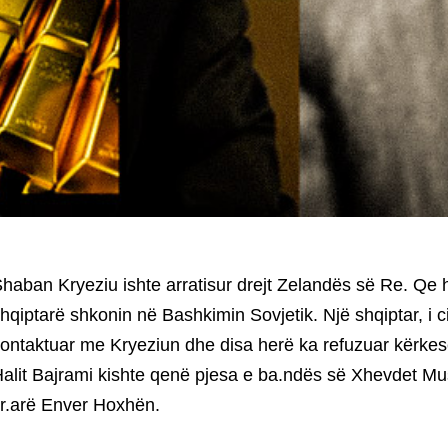
haban Kryeziu ishte arratisur drejt Zelandës së Re. Qe 
hqiptarë shkonin në Bashkimin Sovjetik. Një shqiptar, i c
ontaktuar me Kryeziun dhe disa herë ka refuzuar kërkesë
alit Bajrami kishte qenë pjesa e ba.ndës së Xhevdet Mus
r.arë Enver Hoxhën.