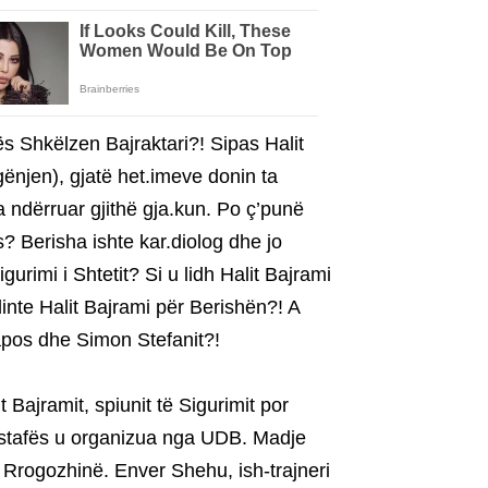
tës Shkëlzen Bajraktari?! Sipas Halit
 gënjen), gjatë het.imeve donin ta
a ndërruar gjithë gja.kun. Po ç’punë
? Berisha ishte kar.diolog dhe jo
gurimi i Shtetit? Si u lidh Halit Bajrami
dinte Halit Bajrami për Berishën?! A
apos dhe Simon Stefanit?!
 Bajramit, spiunit të Sigurimit por
ustafës u organizua nga UDB. Madje
 Rrogozhinë. Enver Shehu, ish-trajneri