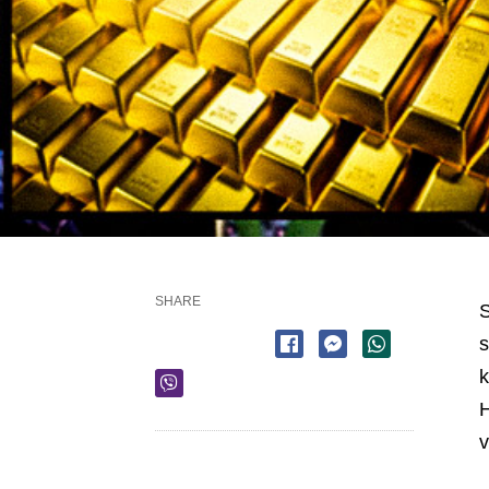
SHARE
S
s
k
H
v