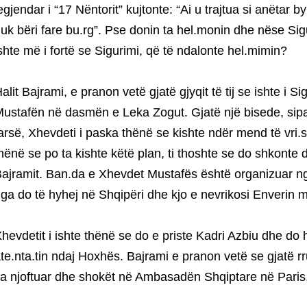
egjendar i “17 Nëntorit” kujtonte: “Ai u trajtua si anëtar 
uk bëri fare bu.rg”. Pse donin ta hel.monin dhe nëse Sigu
shte më i fortë se Sigurimi, që të ndalonte hel.mimin?
alit Bajrami, e pranon vetë gjatë gjyqit të tij se ishte i 
ustafën në dasmën e Leka Zogut. Gjatë një bisede, sipa
arsë, Xhevdeti i paska thënë se kishte ndër mend të vri.
hënë se po ta kishte këtë plan, ti thoshte se do shkonte d
ajramit. Ban.da e Xhevdet Mustafës është organizuar nga
ga do të hyhej në Shqipëri dhe kjo e nevrikosi Enverin me
hevdetit i ishte thënë se do e priste Kadri Azbiu dhe do
te.nta.tin ndaj Hoxhës. Bajrami e pranon vetë se gjatë 
a njoftuar dhe shokët në Ambasadën Shqiptare në Paris