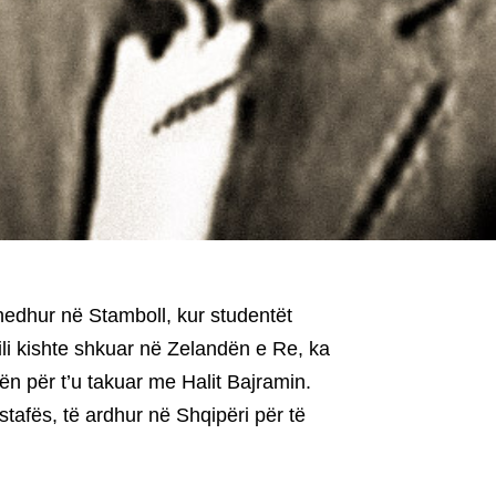
hedhur në Stamboll, kur studentët
ili kishte shkuar në Zelandën e Re, ka
n për t’u takuar me Halit Bajramin.
tafës, të ardhur në Shqipëri për të