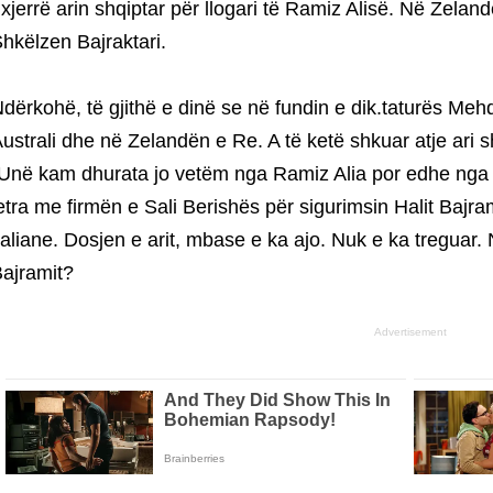
xjerrë arin shqiptar për llogari të Ramiz Alisë. Në Zelan
hkëlzen Bajraktari.
dërkohë, të gjithë e dinë se në fundin e dik.taturës Mehd
ustrali dhe në Zelandën e Re. A të ketë shkuar atje ari s
Unë kam dhurata jo vetëm nga Ramiz Alia por edhe nga Sa
etra me firmën e Sali Berishës për sigurimsin Halit Bajra
taliane. Dosjen e arit, mbase e ka ajo. Nuk e ka treguar.
ajramit?
Advertisement