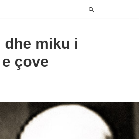
ë dhe miku i
Typ
your
 e çove
sea
que
and
hit
ente