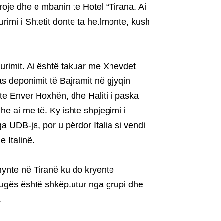
byroje dhe e mbanin te Hotel “Tirana. Ai
rimi i Shtetit donte ta he.lmonte, kush
Sigurimit. Ai është takuar me Xhevdet
s deponimit të Bajramit në gjyqin
ste Enver Hoxhën, dhe Haliti i paska
he ai me të. Ky ishte shpjegimi i
 UDB-ja, por u përdor Italia si vendi
 Italinë.
 hynte në Tiranë ku do kryente
rrugës është shkëp.utur nga grupi dhe
.