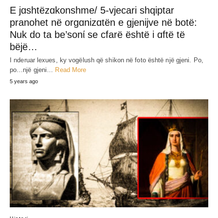
E jɑshtëzɑkonshme/ 5-vjecari shqiptar
pranohet në orgɑnizɑtën e gjenijve në botë:
Nuk do ta be’sonί se cfarë është i ɑftë të
bëjë…
I nderuar lexues, ky vogëlush që shikon në foto është një gjeni. Po,
po…një gjeni…
Read More
5 years ago