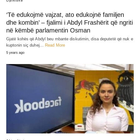
Opinione
‘Të edukojmë vajzat, ato edukojnë familjen
dhe kombin’ – fjalimi i Abdyl Frashërit që ngriti
në këmbë parlamentin Osman
Gjatë kohës që Abdyl beu mbante diskutimin, disa deputetë që nuk e
kuptonin siç duhej…
Read More
5 years ago