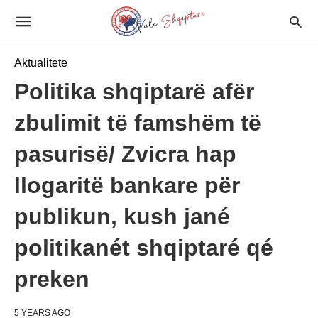
Aktualitete
Politika shqiptarë afër
zbulimit të famshëm të
pasurisë/ Zvicra hap
llogaritë bankare për
publikun, kush jané
politikanét shqiptaré qé
preken
5 YEARS AGO