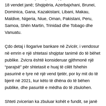
18 vendet janë; Shqipëria, Azerbajxhani, Brunei,
Dominica, Gana, Kazakistani, Libani, Makau,
Maldive, Nigeria, Niue, Oman, Pakistani, Peru,
Samoa, Shën Martin, Trinidad dhe Tobago dhe
Vanuatu.
Çdo detaj i llogarive bankare në Zvicër, i vendosur
në emrin e një shtetasi shqiptar tanimë do të bëhet
publike. Zvicra është konsideruar gjithmonë një
“parajsë” për shtetasit e huaj të cilët fshehin
pasurinë e tyre në një vend tjetër, por ky mit do të
bjerë në 2021, kur këto të dhëna do të bëhen
publike, dhe pasuritë e mëdha do të zbulohen.
Shteti zvicerian ka zbuluar kohët e fundit, se janë