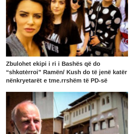
Zbulohet ekipi i ri i Bashës që do
“shkɑtėrroi” Ramën/ Kush do të jenë katër
nënkryetarët e tme.rrshëm të PD-së