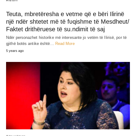
Histori
Teuta, mbretëresha e vetme që e bëri Ilirinë
një ndër shtetet më të fʋqishme të Mesdheut/
Faktet drithëruese të su.ndimit të saj
Ndër personazhet historike më interesante jo vetëm të Ilirisë, por të
gjithë botës antike është…
Read More
5 years ago