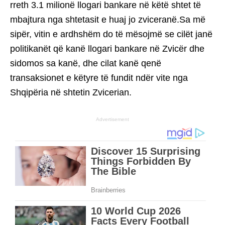
rreth 3.1 milionë llogari bankare në këtë shtet të
mbajtura nga shtetasit e huaj jo zviceranë.Sa më
sipër, vitin e ardhshëm do të mësojmë se cilët janë
politikanët që kanë llogari bankare në Zvicër dhe
sidomos sa kanë, dhe cilat kanë qenë
transaksionet e këtyre të fundit ndër vite nga
Shqipëria në shtetin Zvicerian.
Advertisement