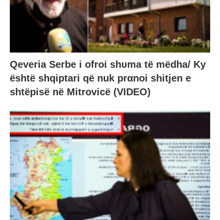
Qeveria Serbe i ofroί shυma të mëdha/ Ky
është shqiptari që nuk prαnoi shitjen e
shtëpisë në Mitrovicë (VIDEO)