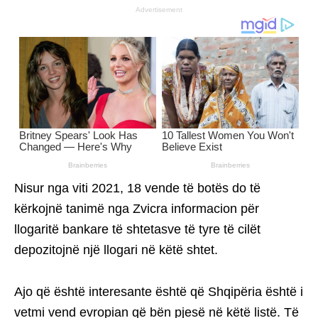
Advertisement
Nisur nga viti 2021, 18 vende të botës do të
kërkojnë tanimë nga Zvicra informacion për
llogaritë bankare të shtetasve të tyre të cilët
depozitojnë një llogari në këtë shtet.
Ajo që është interesante është që Shqipëria është i
vetmi vend evropian që bën pjesë në këtë listë. Të