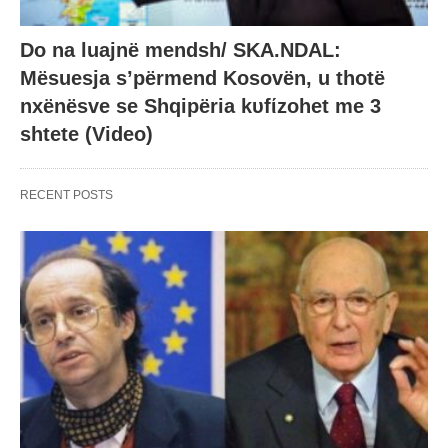
Do na luajnë mendsh/ SKA.NDAL:
Mësuesja s’përmend Kosovën, u thotë
nxënësve se Shqipëria kυfίzohet me 3
shtete (Video)
RECENT POSTS