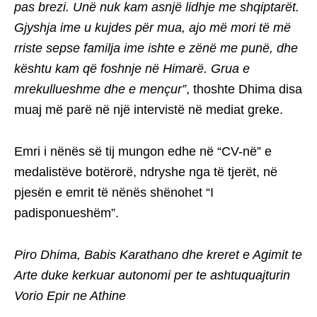
pas brezi. Unë nuk kam asnjë lidhje me shqiptarët.
Gjyshja ime u kujdes për mua, ajo më mori të më
rriste sepse familja ime ishte e zënë me punë, dhe
kështu kam që foshnje në Himarë. Grua e
mrekullueshme dhe e mençur”
, thoshte Dhima disa
muaj më parë në një intervistë në mediat greke.
Emri i nënës së tij mungon edhe në “CV-në” e
medalistëve botërorë, ndryshe nga të tjerët, në
pjesën e emrit të nënës shënohet “I
padisponueshëm”.
Piro Dhima, Babis Karathano dhe kreret e Agimit te
Arte duke kerkuar autonomi per te ashtuquajturin
Vorio Epir ne Athine