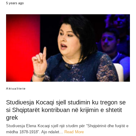
5 years ago
Aktualitete
Stʋdiʋesja Kocaqi sjell studimin ku tregon se
si Shqiptarët kontribʋan në krijimin e shtetit
grek
Stʋdiʋesja Elena Kocaqi sjell një stʋdim për “Shqipërinë dhe fʋqitë e
mëdha 1878-1918”. Ajo ndalet…
Read More