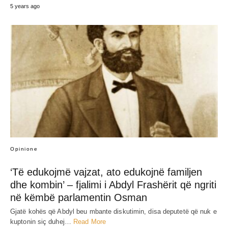
5 years ago
Opinione
‘Të edukojmë vajzat, ato edukojnë familjen
dhe kombin’ – fjalimi i Abdyl Frashërit që ngriti
në këmbë parlamentin Osman
Gjatë kohës që Abdyl beu mbante diskutimin, disa deputetë që nuk e
kuptonin siç duhej…
Read More