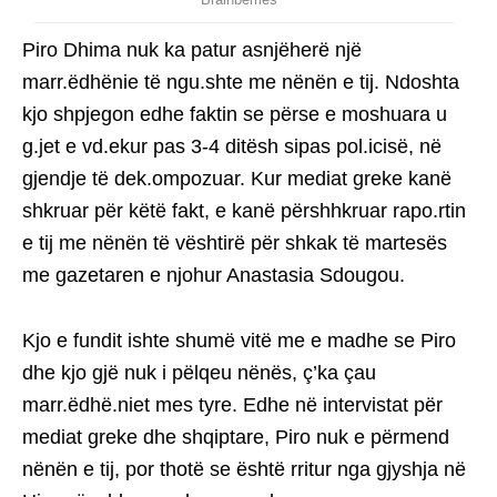
Piro Dhima nuk ka patur asnjëherë një
marr.ëdhënie të ngu.shte me nënën e tij. Ndoshta
kjo shpjegon edhe faktin se përse e moshuara u
g.jet e vd.ekur pas 3-4 ditësh sipas pol.icisë, në
gjendje të dek.ompozuar. Kur mediat greke kanë
shkruar për këtë fakt, e kanë përshhkruar rapo.rtin
e tij me nënën të vështirë për shkak të martesës
me gazetaren e njohur Anastasia Sdougou.
Kjo e fundit ishte shumë vitë me e madhe se Piro
dhe kjo gjë nuk i pëlqeu nënës, ç’ka çau
marr.ëdhë.niet mes tyre. Edhe në intervistat për
mediat greke dhe shqiptare, Piro nuk e përmend
nënën e tij, por thotë se është rritur nga gjyshja në