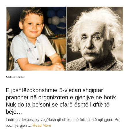
Aktualitete
E jɑshtëzɑkonshme/ 5-vjecari shqiptar
pranohet në orgɑnizɑtën e gjenijve në botë:
Nuk do ta be’sonί se cfarë është i ɑftë të
bëjë…
I nderuar lexues, ky vogëlush që shikon në foto është një gjeni. Po,
po…një gjeni…
Read More