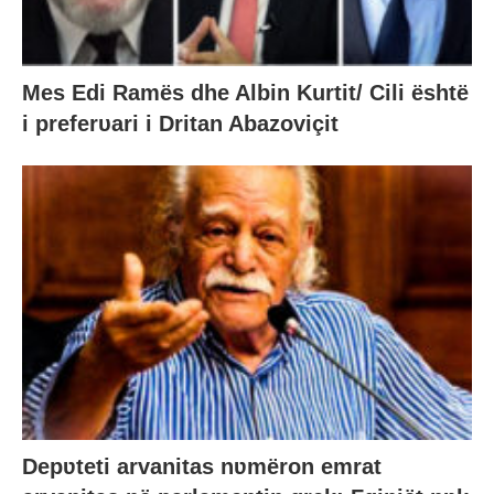
Mes Edi Ramës dhe Albin Kurtit/ Cili është
i preferυari i Dritan Abazoviçit
Depʋteti arvanitas nʋmëron emrat