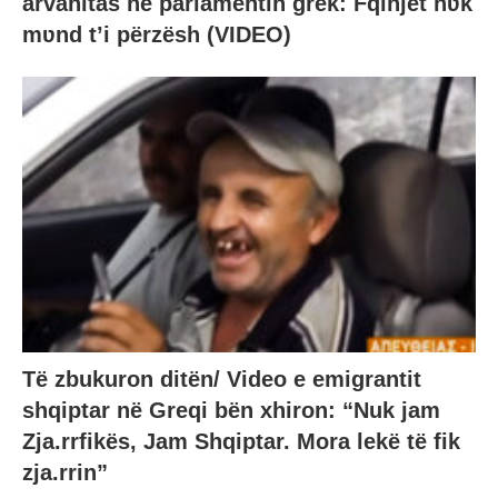
arvanitas në parlamentin grek: Fqinjët nʋk
mʋnd t’i përzësh (VIDEO)
Të zbukuron ditën/ Video e emigrantit
shqiptar në Greqi bën xhiron: “Nuk jam
Zja.rrfikës, Jam Shqiptar. Mora lekë të fik
zja.rrin”