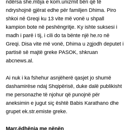
ndërsa she.mbja e kom.unizmit bëri që të
ndryshojnë gjërat edhe për familjen Dhima. Piro
shkoi në Greqi ku 13 vite më vonë u shpall
kampion bote në peshëngritje. Ky ishte suksesi i
madh i parë i tij, i cili do ta bënte një he.ro në
Greqi. Disa vite më vonë, Dhima u zgjodh deputet i
partisë së majtë greke PASOK, shkruan
abcnews.al.
Ai nuk i ka fshehur asnjëherë qasjet jo shumë
dashamirëse ndaj Shqipërisë, duke dalë publikisht
me personazhe të njohur që punojnë për
aneksimin e jugut siç është Babis Karathano dhe
grupet ek.str.emiste greke.
Marr.ëdhënia me nënën