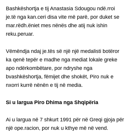
Bashkëshortja e tij Anastasia Sdougou ndë.rroi
je.të nga kan.ceri disa vite më parë, por duket se
mar.rëdh.ëniet mes nënës dhe atij nuk ishin
reku.peruar.
Vëmëndja ndaj je.tës së një një medalisti botëror
ka qenë tepër e madhe nga mediat lokale greke
apo ndërkombëtare, por ndryshe nga
bvashkëshortja, fëmijet dhe shokët, Piro nuk e
nxorri kurrë nënën e tij në media.
Si u largua Piro Dhima nga Shqipëria
Ai u largua në 7 shkurt 1991 për në Greqi gjoja për
një ope.racion, por nuk u kthye më në vend.