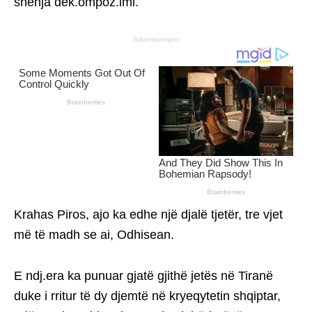
shenja dek.ompoz.imi.
Advertisement
Krahas Piros, ajo ka edhe një djalë tjetër, tre vjet
më të madh se ai, Odhisean.
E ndj.era ka punuar gjatë gjithë jetës në Tiranë
duke i rritur të dy djemtë në kryeqytetin shqiptar,