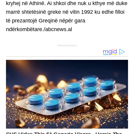
kryhej në Athinë. Ai shkoi dhe nuk u kthye më duke
marrë shtetësinë greke në vitin 1992 ku edhe filloi
të prezantojë Greqinë nëpër gara
ndërkombëtare./abcnews.al
Advertisement