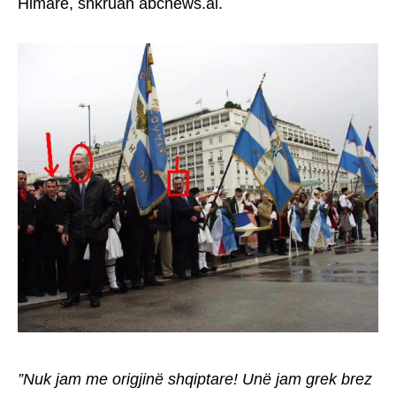
Himarë, shkruan abcnews.al.
”Nuk jam me origjinë shqiptare! Unë jam grek brez