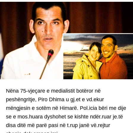
Nëna 75-vjeçare e medialistit botëror në
peshëngritje, Piro Dhima u gj.et e vd.ekur
mëngjesin e sotëm në Himarë. Pol.icia bëri me dije
se e mos.huara dyshohet se kishte ndër.ruar je.të
disa ditë më parë pasi në t.rup janë vë.rejtur