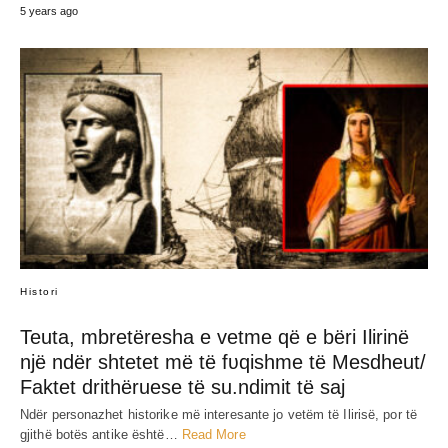
5 years ago
Histori
Teuta, mbretëresha e vetme që e bëri Ilirinë
një ndër shtetet më të fʋqishme të Mesdheut/
Faktet drithëruese të su.ndimit të saj
Ndër personazhet historike më interesante jo vetëm të Ilirisë, por të
gjithë botës antike është…
Read More