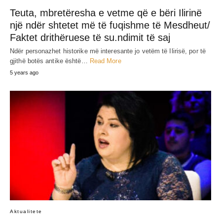
Teuta, mbretëresha e vetme që e bëri Ilirinë
një ndër shtetet më të fʋqishme të Mesdheut/
Faktet drithëruese të su.ndimit të saj
Ndër personazhet historike më interesante jo vetëm të Ilirisë, por të
gjithë botës antike është…
Read More
5 years ago
Aktualitete