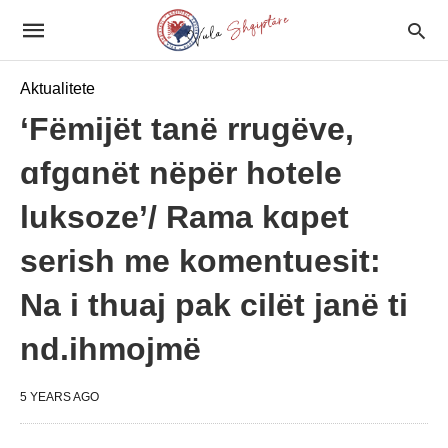
Aktualitete
‘Fëmijët tanë rrugëve,
ɑfgɑnët nëpër hotele
luksoze’/ Rama kɑpet
serish me komentuesit:
Na i thuaj pak cilët janë ti
nd.ihmojmë
5 YEARS AGO