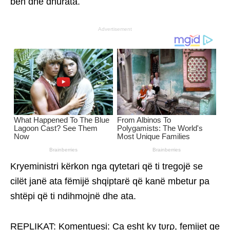
bën dhe dhurata.
Advertisement
Kryeministri kërkon nga qytetari që ti tregojë se
cilët janë ata fëmijë shqiptarë që kanë mbetur pa
shtëpi që ti ndihmojnë dhe ata.
REPLIKAT: Komentuesi: Ca esht ky tυrρ, femijet qe