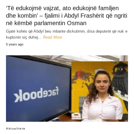
‘Të edukojmë vajzat, ato edukojnë familjen
dhe kombin’ – fjalimi i Abdyl Frashërit që ngriti
në këmbë parlamentin Osman
Gjatë kohës që Abdyl beu mbante diskutimin, disa deputetë që nuk e
kuptonin siç duhej…
Read More
5 years ago
Aktualitete