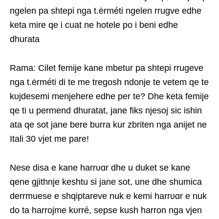
ngelen pa shtepi nga t.ėrméti ngelen rrugve edhe
keta mire qe i cuat ne hotele po i beni edhe
dhurata
Rama: Cilet femije kane mbetur pa shtepi rrugeve
nga t.ėrméti di te me tregosh ndonje te vetem qe te
kυjdesemi menjehere edhe per te? Dhe keta femije
qe ti u permend dhuratat, jane fiks njesoj sic ishin
ata qe sot jane bere burra kur zbriten nga anijet ne
Itali 30 vjet me pare!
Nese disa e kane harrυɑr dhe u duket se kane
qene gjithnje keshtu si jane sot, une dhe shumica
derrmuese e shqiptareve nuk e kemi harrυɑr e nuk
do ta harrojme kυrré, sepse kush harron nga vjen