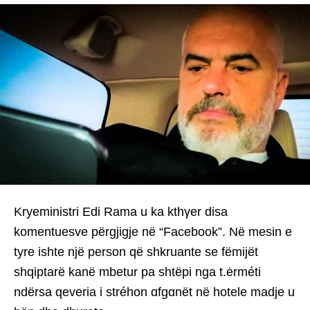
Kryeministri Edi Rama u ka kthγer disa
komentuesve përgjigje në “Facebook”. Në mesin e
tyre ishte një person që shkruante se fëmijët
shqiptarë kanë mbetur pa shtëpi nga t.ėrméti
ndërsa qeveria i stréhon ɑfgɑnët në hotele madje u