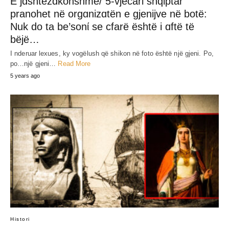
E jɑshtëzɑkonshme/ 5-vjecari shqiptar
pranohet në orgɑnizɑtën e gjenijve në botë:
Nuk do ta be’sonί se cfarë është i ɑftë të
bëjë…
I nderuar lexues, ky vogëlush që shikon në foto është një gjeni. Po,
po…një gjeni…
Read More
5 years ago
Histori