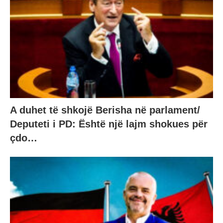
A duhet të shkojë Berisha në parlament/
Deputeti i PD: Është një lajm shokues për
çdo…