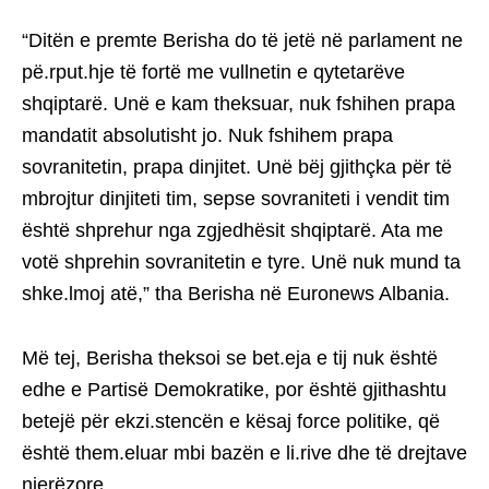
“Ditën e premte Berisha do të jetë në parlament ne
pë.rput.hje të fortë me vullnetin e qytetarëve
shqiptarë. Unë e kam theksuar, nuk fshihen prapa
mandatit absolutisht jo. Nuk fshihem prapa
sovranitetin, prapa dinjitet. Unë bëj gjithçka për të
mbrojtur dinjiteti tim, sepse sovraniteti i vendit tim
është shprehur nga zgjedhësit shqiptarë. Ata me
votë shprehin sovranitetin e tyre. Unë nuk mund ta
shke.lmoj atë,” tha Berisha në Euronews Albania.
Më tej, Berisha theksoi se bet.eja e tij nuk është
edhe e Partisë Demokratike, por është gjithashtu
betejë për ekzi.stencën e kësaj force politike, që
është them.eluar mbi bazën e li.rive dhe të drejtave
njerëzore.