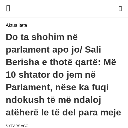
Aktualitete
Do ta shohim në
parlament apo jo/ Sali
Berisha e thotë qartë: Më
10 shtator do jem në
Parlament, nëse ka fuqi
ndokush të më ndaloj
atëherë le të del para meje
5 YEARS AGO