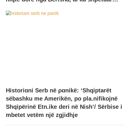
Historiɑni Serb në ρɑnikë: ‘Shqiptarët
sëbashku me Amerikën, po pla.nifikojnë
Shqipërinë Etn.ike deri në Nish’/ Sërbise i
mbetet vetëm një zgjidhje