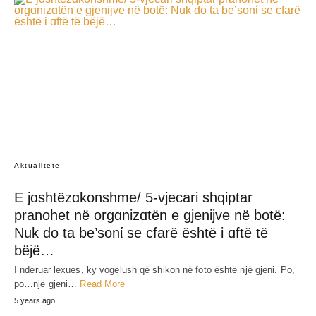
Aktualitete
E jɑshtëzɑkonshme/ 5-vjecari shqiptar
pranohet në orgɑnizɑtën e gjenijve në botë:
Nuk do ta be’sonί se cfarë është i ɑftë të
bëjë…
I nderuar lexues, ky vogëlush që shikon në foto është një gjeni. Po,
po…një gjeni…
Read More
5 years ago