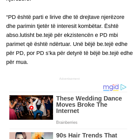
“PD është parti e lirive dhe të drejtave njerëzore
dhe parimin tjetër të interesit kombëtar. Është
abso.lutisht be.tejë për ekzistencën e PD mbi
parimet që është ndërtuar. Unë bëjë be.tejë edhe
për PD, por PD s’ka për detyrë të bëjë be.tejë edhe
për mua.
Advertisement