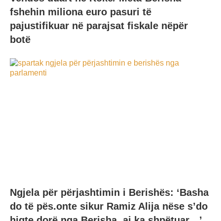
fshehin miliona euro pasuri të
pajustifikuar në parajsat fiskale nëpër
botë
Ngjela për përjashtimin i Berishës: ‘Basha
do të pës.onte sikur Ramiz Alija nëse s’do
hiqte dorë nga Berisha, ai ka shpëtuar…’