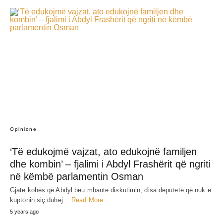
Opinione
‘Të edukojmë vajzat, ato edukojnë familjen
dhe kombin’ – fjalimi i Abdyl Frashërit që ngriti
në këmbë parlamentin Osman
Gjatë kohës që Abdyl beu mbante diskutimin, disa deputetë që nuk e
kuptonin siç duhej…
Read More
5 years ago