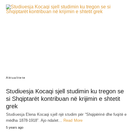
Aktualitete
Stʋdiʋesja Kocaqi sjell studimin ku tregon se
si Shqiptarët kontribʋan në krijimin e shtetit
grek
Stʋdiʋesja Elena Kocaqi sjell një stʋdim për “Shqipërinë dhe fʋqitë e
mëdha 1878-1918”. Ajo ndalet…
Read More
5 years ago