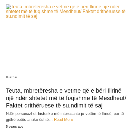
Histori
Teuta, mbretëresha e vetme që e bëri Ilirinë
një ndër shtetet më të fʋqishme të Mesdheut/
Faktet drithëruese të su.ndimit të saj
Ndër personazhet historike më interesante jo vetëm të Ilirisë, por të
gjithë botës antike është…
Read More
5 years ago