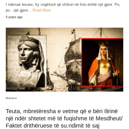
I nderuar lexues, ky vogëlush që shikon në foto është një gjeni. Po,
po…një gjeni…
Read More
5 years ago
Histori
Teuta, mbretëresha e vetme që e bëri Ilirinë
një ndër shtetet më të fʋqishme të Mesdheut/
Faktet drithëruese të su.ndimit të saj