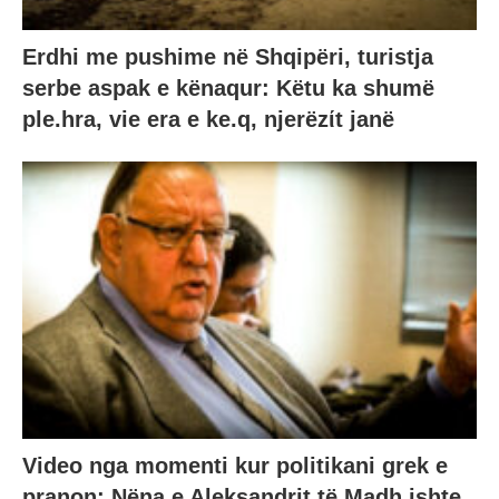
Erdhi me pushime në Shqipëri, turistja
serbe aspak e kënaqur: Këtu ka shumë
ple.hra, vie era e ke.q, njerëzίt janë
Video nga momenti kur politikani grek e
pranon: Nëna e Aleksandrit të Madh ishte