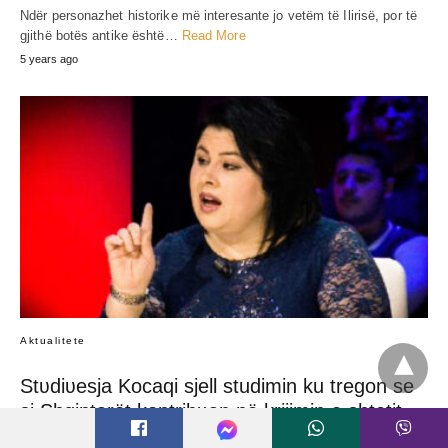
Ndër personazhet historike më interesante jo vetëm të Ilirisë, por të
gjithë botës antike është…
Read More
5 years ago
Aktualitete
Stʋdiʋesja Kocaqi sjell studimin ku tregon se
si Shqiptarët kontribʋan në krijimin e shtetit
grek