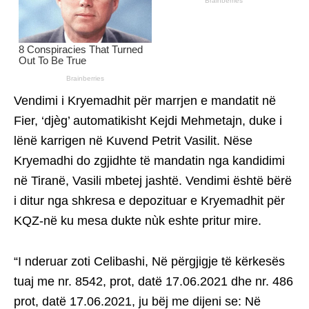
Vendimi i Kryemadhit për marrjen e mandatit në
Fier, ‘djèg’ automatikisht Kejdi Mehmetajn, duke i
lënë karrigen në Kuvend Petrit Vasilit. Nëse
Kryemadhi do zgjidhte të mandatin nga kandidimi
në Tiranë, Vasili mbetej jashtë. Vendimi është bërë
i ditur nga shkresa e depozituar e Kryemadhit për
KQZ-në ku mesa dukte nùk eshte pritur mire.
“I nderuar zoti Celibashi, Në përgjigje të kërkesës
tuaj me nr. 8542, prot, datë 17.06.2021 dhe nr. 486
prot, datë 17.06.2021, ju bëj me dijeni se: Në