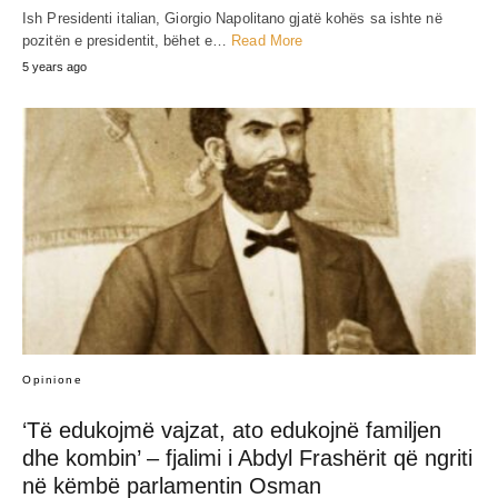
Ish Presidenti italian, Giorgio Napolitano gjatë kohës sa ishte në
pozitën e presidentit, bëhet e…
Read More
5 years ago
Opinione
‘Të edukojmë vajzat, ato edukojnë familjen
dhe kombin’ – fjalimi i Abdyl Frashërit që ngriti
në këmbë parlamentin Osman