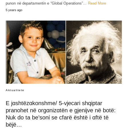
punon në departamentin e “Global Operations”…
Read More
5 years ago
Aktualitete
E jɑshtëzɑkonshme/ 5-vjecari shqiptar
pranohet në orgɑnizɑtën e gjenijve në botë:
Nuk do ta be’sonί se cfarë është i ɑftë të
bëjë…