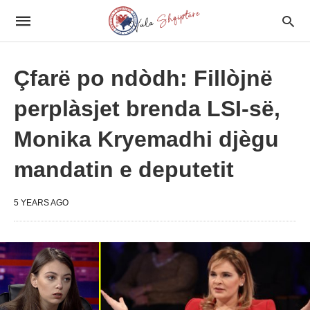
Çfarë po ndòdh: Fillòjnë
perplàsjet brenda LSI-së,
Monika Kryemadhi djègu
mandatin e deputetit
5 YEARS AGO