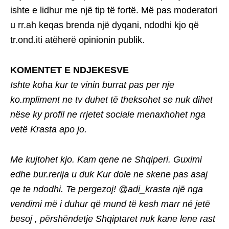
ishte e lidhur me një tip të fortë. Më pas moderatori
u rr.ah keqas brenda një dyqani, ndodhi kjo që
tr.ond.iti atëherë opinionin publik.
KOMENTET E NDJEKESVE
Ishte koha kur te vinin burrat pas per nje
ko.mpliment ne tv duhet të theksohet se nuk dihet
nëse ky profil ne rrjetet sociale menaxhohet nga
vetë Krasta apo jo.
Me kujtohet kjo. Kam qene ne Shqiperi. Guximi
edhe bur.rerija u duk Kur dole ne skene pas asaj
qe te ndodhi. Te pergezoj! @adi_krasta një nga
vendimi më i duhur që mund të kesh marr né jetë
besoj , përshëndetje Shqiptaret nuk kane lene rast