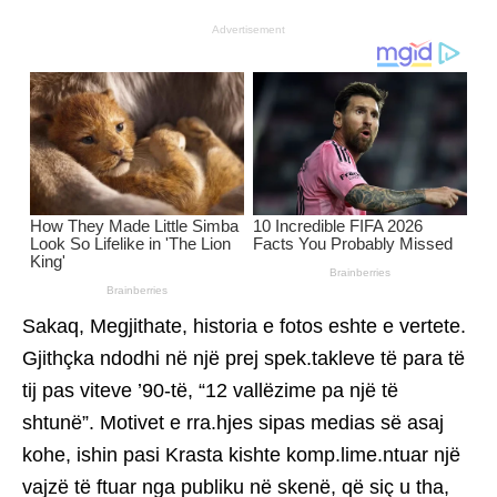
Advertisement
Sakaq, Megjithate, historia e fotos eshte e vertete.
Gjithçka ndodhi në një prej spek.takleve të para të
tij pas viteve ’90-të, “12 vallëzime pa një të
shtunë”. Motivet e rra.hjes sipas medias së asaj
kohe, ishin pasi Krasta kishte komp.lime.ntuar një
vajzë të ftuar nga publiku në skenë, që siç u tha,