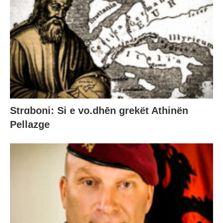
Strɑboni: Si e vo.dhēn grekët Athinën
Pellazge