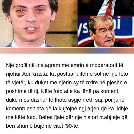
Një profil në Instagram me emrin e moderatorit të
njohur Adi Krasta, ka postuar ditën e sotme një foto
të vjetër, ku duket me njërin sy të nxirë në pjesën e
poshtme të tij. Këtë foto ai e ka lënë pa koment,
duke mos dashur të thotë asgjë rreth saj, por janë
komentuesit ata që ia kujtojnë ngj.arjen që ka lidhje
me këtë foto. Bëhet fjalë për një histori rr.ahj.eje që
bëri shumë bujë në vitet ’90-të.