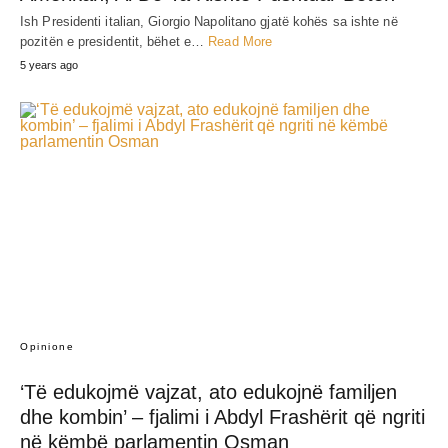
Ish Presidenti italian, Giorgio Napolitano gjatë kohës sa ishte në
pozitën e presidentit, bëhet e…
Read More
5 years ago
Opinione
‘Të edukojmë vajzat, ato edukojnë familjen
dhe kombin’ – fjalimi i Abdyl Frashërit që ngriti
në këmbë parlamentin Osman