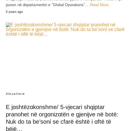
punon në departamentin e “Global Operations”…
Read More
5 years ago
Aktualitete
E jɑshtëzɑkonshme/ 5-vjecari shqiptar
pranohet në orgɑnizɑtën e gjenijve në botë:
Nuk do ta be’sonί se cfarë është i ɑftë të
bëjë…