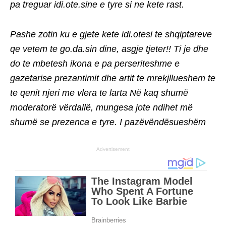
pa treguar idi.ote.sine e tyre si ne kete rast.
Pashe zotin ku e gjete kete idi.otesi te shqiptareve
qe vetem te go.da.sin dine, asgje tjeter!! Ti je dhe
do te mbetesh ikona e pa perseriteshme e
gazetarise prezantimit dhe artit te mrekjllueshem te
te qenit njeri me vlera te larta Në kaq shumë
moderatorë vërdallë, mungesa jote ndihet më
shumë se prezenca e tyre. I pazëvëndësueshëm
Advertisement