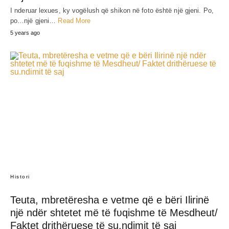
I nderuar lexues, ky vogëlush që shikon në foto është një gjeni. Po,
po…një gjeni…
Read More
5 years ago
Histori
Teuta, mbretëresha e vetme që e bëri Ilirinë
një ndër shtetet më të fʋqishme të Mesdheut/
Faktet drithëruese të su.ndimit të saj