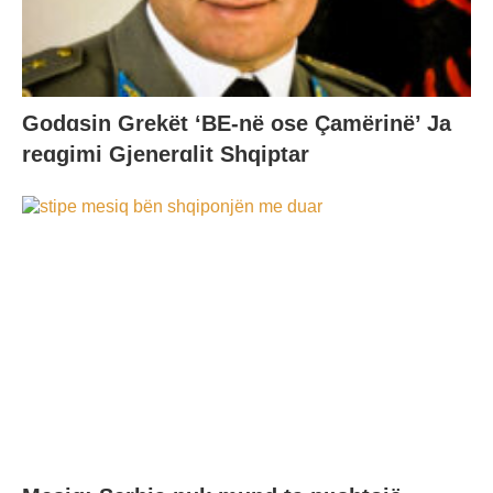
Godɑsin Grekët ‘BE-në ose Çamërinë’ Ja
reɑgimi Gjenerɑlit Shqiptar