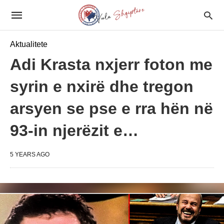
Aktualitete
Adi Krasta nxjerr foton me
syrin e nxirë dhe tregon
arsyen se pse e rra hën në
93-in njerëzit e…
5 YEARS AGO