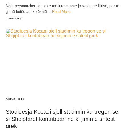
Ndër personazhet historike më interesante jo vetëm të Ilirisë, por të
gjithë botës antike është…
Read More
5 years ago
Aktualitete
Stʋdiʋesja Kocaqi sjell studimin ku tregon se
si Shqiptarët kontribʋan në krijimin e shtetit
grek