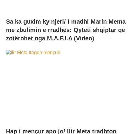
Sa ka gυxim ky njeri/ I madhi Marin Mema
me zbulimin e rradhës: Qyteti shqiptar që
zotërohet nga M.A.F.I.A (Video)
Hap i mençur apo jo/ Ilir Meta tradhton