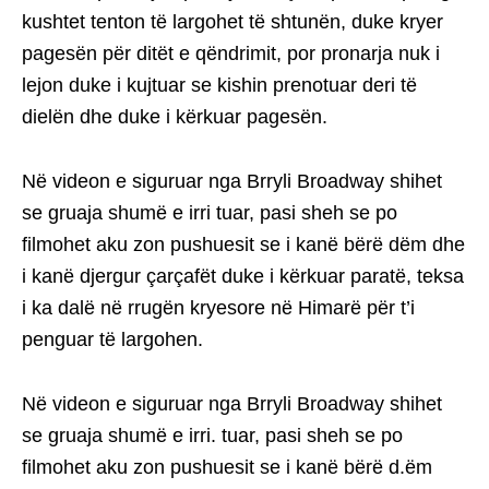
kushtet tenton të largohet të shtunën, duke kryer
pagesën për ditët e qëndrimit, por pronarja nuk i
lejon duke i kujtuar se kishin prenotuar deri të
dielën dhe duke i kërkuar pagesën.
Në videon e siguruar nga Brryli Broadway shihet
se gruaja shumë e irri tuar, pasi sheh se po
filmohet aku zon pushuesit se i kanë bërë dëm dhe
i kanë djergur çarçafët duke i kërkuar paratë, teksa
i ka dalë në rrugën kryesore në Himarë për t’i
penguar të largohen.
Në videon e siguruar nga Brryli Broadway shihet
se gruaja shumë e irri. tuar, pasi sheh se po
filmohet aku zon pushuesit se i kanë bërë d.ëm