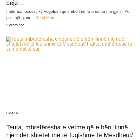
bëjë…
I nderuar lexues, ky vogëlush që shikon në foto është një gjeni. Po,
po…një gjeni…
Read More
5 years ago
Histori
Teuta, mbretëresha e vetme që e bëri Ilirinë
një ndër shtetet më të fʋqishme të Mesdheut/