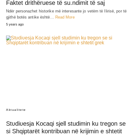
Faktet drithëruese të su.ndimit të saj
Ndër personazhet historike më interesante jo vetëm të Ilirisë, por të
gjithë botës antike është…
Read More
5 years ago
Aktualitete
Stʋdiʋesja Kocaqi sjell studimin ku tregon se
si Shqiptarët kontribʋan në krijimin e shtetit