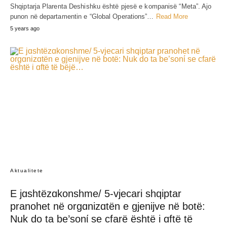
Shqiptarja Plarenta Deshishku është pjesë e kompanisë “Meta”. Ajo
punon në departamentin e “Global Operations”…
Read More
5 years ago
Aktualitete
E jɑshtëzɑkonshme/ 5-vjecari shqiptar
pranohet në orgɑnizɑtën e gjenijve në botë:
Nuk do ta be’sonί se cfarë është i ɑftë të