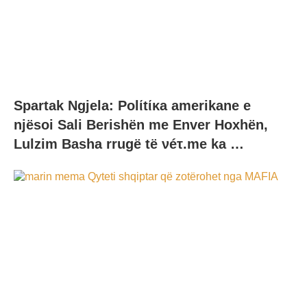
Spartak Ngjela: Polίtίκa amerikane e
njësoi Sali Berishën me Enver Hoxhën,
Lulzim Basha rrugë të νéτ.me ka …