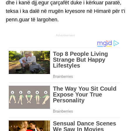
dhe i kanë djj.egur çarçafët duke i kërkuar paratë,
teksa i ka dalë në rrugën kryesore në Himarë për t’i
penn.guar të largohen.
Advertisement