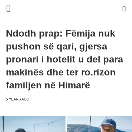
Ndodh prap: Fëmija nuk
pushon së qari, gjersa
pronari i hotelit u del para
makinës dhe ter ro.rizon
familjen në Himarë
5 YEARS AGO