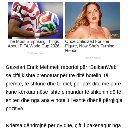
Gazetari Enrik Mehmeti raportoi për “BalkanWeb”
se çifti kishte prenotuar për tre ditë hotelin, të
premte, të shtunë dhe të diel, por pak ditë më parë
kanë kërkuar nëse ishte e mundur të shkonin që të
enjten dhe nga ana e hotelit i është dhënë përgjigje
pozitive.
Ndërsa qëndrojnë për dy ditë, çifti i pakënaqur nga