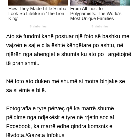
Ato së fundmi kanë postuar një foto së bashku me
vajzën e saj e cila është këngëtare po ashtu, në
njërën nga ahengjet e shumta ku ato po i argëtojnë
të pranishmit.
Në foto ato duken më shumë si motra binjake se
sa si ëmë e bijë.
Fotografia e tyre përveç që ka marrë shumë
pëlqime nga ndjekësit e tyre në rrjetin social
Fαcebook, ka marrë edhe qindra komεntε e
lëvdαta./Gazeta Infokus