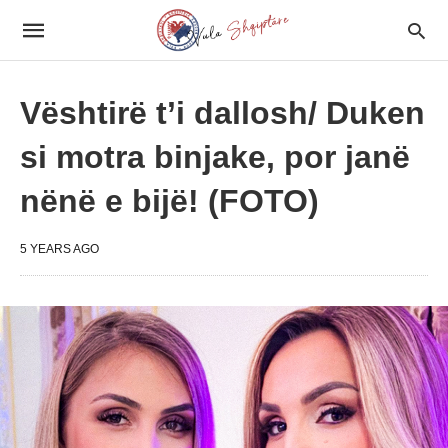
Vështirë t’i dallosh/ Duken
si motra binjake, por janë
nënë e bijë! (FOTO)
5 YEARS AGO