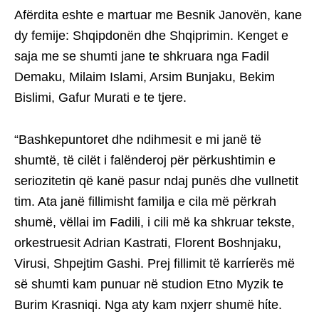
Afërdita eshte e martuar me Besnik Janovën, kane
dy femije: Shqipdonën dhe Shqiprimin. Kenget e
saja me se shumti jane te shkruara nga Fadil
Demaku, Milaim Islami, Arsim Bunjaku, Bekim
Bislimi, Gafur Murati e te tjere.
“Bashkepuntoret dhe ndihmesit e mi janë të
shumtë, të cilët i falënderoj për përkushtimin e
seriozitetin që kanë pasur ndaj punës dhe vullnetit
tim. Ata janë fillimisht familja e cila më përkrah
shumë, vëllai im Fadili, i cili më ka shkruar tekste,
orkestruesit Adrian Kastrati, Florent Boshnjaku,
Virusi, Shpejtim Gashi. Prej fillimit të karrίerës më
së shumti kam punuar në studion Etno Myzik te
Burim Krasniqi. Nga aty kam nxjerr shumë hίte.