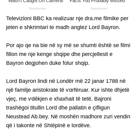
Televizίoni BBC ka realizuar nje dra.me filmike per
jeten e shkrimtari te madh anglez Lord Bayron.
Por ajo qe na bie në sy më se shumti është se filmi
fillon me nje kenge shqipe dhe percjellesit e
Bayron degjohen duke folur shqip.
Lord Bayron lindi në Londër më 22 janar 1788 në
një familje aristokrate të ѵɑrfėruar. Kur ishte dhjetë
vjeç, me ѵdékjen e xhaxhait të tetë, Bajroni
trashëgoi titullin Lord dhe pallatin e çifligun
Neustead Ab.bey. Në moshën madhore zuri vendin
që i takonte në Shtëpinë e lordëve.