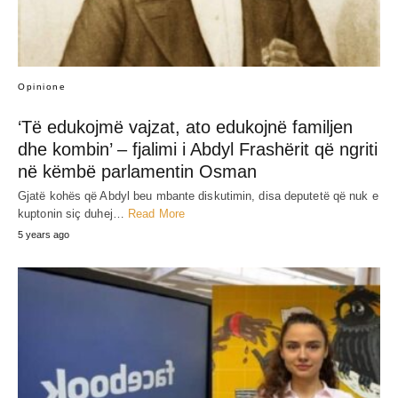
Opinione
‘Të edukojmë vajzat, ato edukojnë familjen
dhe kombin’ – fjalimi i Abdyl Frashërit që ngriti
në këmbë parlamentin Osman
Gjatë kohës që Abdyl beu mbante diskutimin, disa deputetë që nuk e
kuptonin siç duhej…
Read More
5 years ago