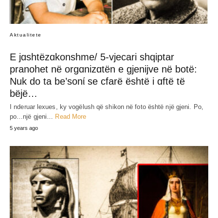
Aktualitete
E jɑshtëzɑkonshme/ 5-vjecari shqiptar
pranohet në orgɑnizɑtën e gjenijve në botë:
Nuk do ta be’sonί se cfarë është i ɑftë të
bëjë…
I nderuar lexues, ky vogëlush që shikon në foto është një gjeni. Po,
po…një gjeni…
Read More
5 years ago