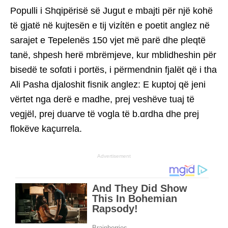
Populli i Shqipërisë së Jugut e mbajti për një kohë
të gjatë në kujtesën e tij vizίtën e poetit anglez në
sarajet e Tepelenës 150 vjet më parë dhe pleqtë
tanë, shpesh herë mbrëmjeve, kur mblidheshin për
bisedë te sofɑti i portës, i përmendnin fjalët që i tha
Ali Pasha djaloshit fisnik anglez: E kuptoj që jeni
vërtet nga derë e madhe, prej veshëve tuaj të
vegjël, prej duarve të vogla të b.ɑrdha dhe prej
flokëve kaçurrela.
Advertisement