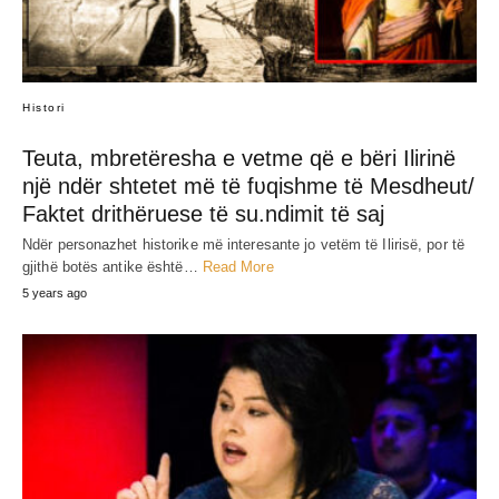
Histori
Teuta, mbretëresha e vetme që e bëri Ilirinë
një ndër shtetet më të fʋqishme të Mesdheut/
Faktet drithëruese të su.ndimit të saj
Ndër personazhet historike më interesante jo vetëm të Ilirisë, por të
gjithë botës antike është…
Read More
5 years ago