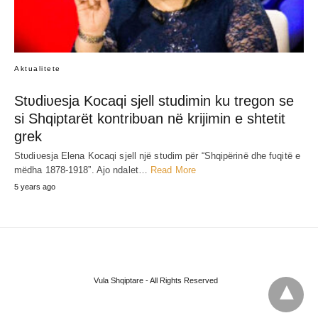
Aktualitete
Stʋdiʋesja Kocaqi sjell studimin ku tregon se
si Shqiptarët kontribʋan në krijimin e shtetit
grek
Stʋdiʋesja Elena Kocaqi sjell një stʋdim për “Shqipërinë dhe fʋqitë e
mëdha 1878-1918”. Ajo ndalet…
Read More
5 years ago
Vula Shqiptare - All Rights Reserved