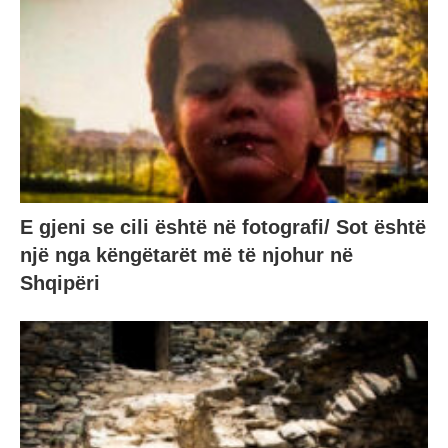
E gjeni se cili është në fotografi/ Sot është
një nga këngëtarët më të njohur në
Shqipëri