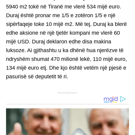
5940 m2 tokë në Tiranë me vlerë 534 mijë euro.
Duraj është pronar me 1/5 e zotëron 1/5 e një
sipërfaqeje toke 10 mijë m2. Më tej, Duraj ka blerë
edhe aksione në një tjetër kompani me vlerë 60
mijë USD. Duraj deklaron edhe disa makina
lυksoze. Ai gjithashtu u ka dhënë hua njerëzve të
ndryshëm shumat 470 milionë lekë, 110 mijë euro,
134 mijë euro etj. Dhe kjo është vetëm një pjesë e
pasurisë së deputetit të ri.
Advertisement