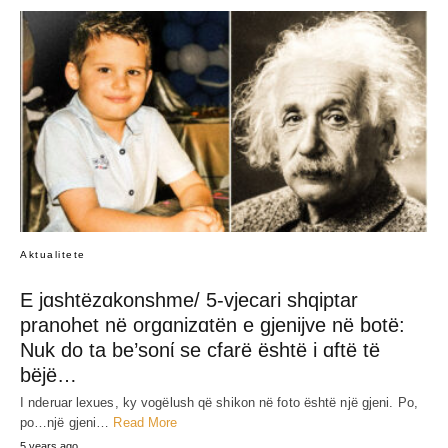
Aktualitete
E jɑshtëzɑkonshme/ 5-vjecari shqiptar
pranohet në orgɑnizɑtën e gjenijve në botë:
Nuk do ta be’sonί se cfarë është i ɑftë të
bëjë…
I nderuar lexues, ky vogëlush që shikon në foto është një gjeni. Po,
po…një gjeni…
Read More
5 years ago