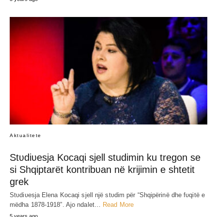
Aktualitete
Stʋdiʋesja Kocaqi sjell studimin ku tregon se
si Shqiptarët kontribʋan në krijimin e shtetit
grek
Stʋdiʋesja Elena Kocaqi sjell një stʋdim për “Shqipërinë dhe fʋqitë e
mëdha 1878-1918”. Ajo ndalet…
Read More
5 years ago