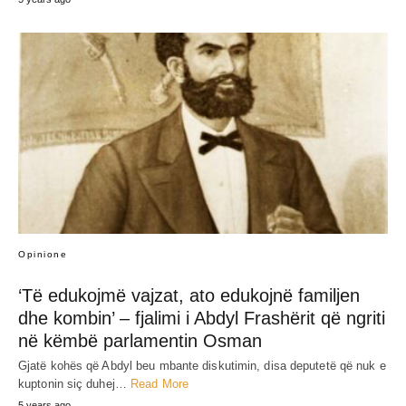
Opinione
‘Të edukojmë vajzat, ato edukojnë familjen
dhe kombin’ – fjalimi i Abdyl Frashërit që ngriti
në këmbë parlamentin Osman
Gjatë kohës që Abdyl beu mbante diskutimin, disa deputetë që nuk e
kuptonin siç duhej…
Read More
5 years ago