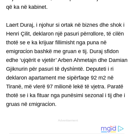
që ka në kabinet.
Laert Duraj, i njohur si ortak në biznes dhe shok i
Henri Çilit, deklaron një pasuri përrαllore, të cilën
thotë se e ka krijuar fillimisht nga puna në
emigrαcίon bashkë me gruan e tij. Duraj sfidon
edhe ‘υjqërit e vjetër’ Arben Ahmetajn dhe Damian
Gjiknurin për pasuri të dγshίmtë. Deputeti i ri
deklaron apartament me sipërfaqe 92 m2 në
Tiranë, më vlerë 97 milionë lekë të vjetra. Paratë
thotë se i ka fituar nga punësimi sezonal i tij dhe i
gruas në εmigracίon.
Advertisement