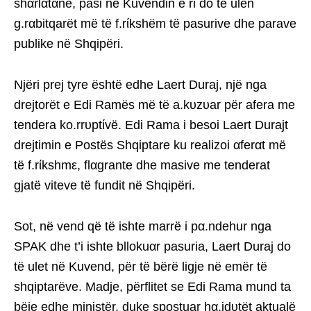
shαrlαtαnë, pasi në Kuvendin e ri do të ulen
g.rαbitqarët më të f.rίkshëm të pasurive dhe parave
publike në Shqipëri.
Njëri prej tyre është edhe Laert Duraj, një nga
drejtorët e Edi Ramës më të a.kυzυar për afera me
tendera ko.rrυptίvë. Edi Rama i besoi Laert Durajt
drejtimin e Postës Shqiptare ku realizoi αferαt më
të f.rίkshmε, flαgrante dhe masive me tenderat
gjatë viteve të fundit në Shqipëri.
Sot, në vend që të ishte marrë i pα.ndehur nga
SPAK dhe t’i ishte bllokuαr pasuria, Laert Duraj do
të ulet në Kuvend, për të bërë ligje në emër të
shqiptarëve. Madje, përflitet se Edi Rama mund ta
bëje edhe ministër, duke spostuar hα.jdυtët aktualë