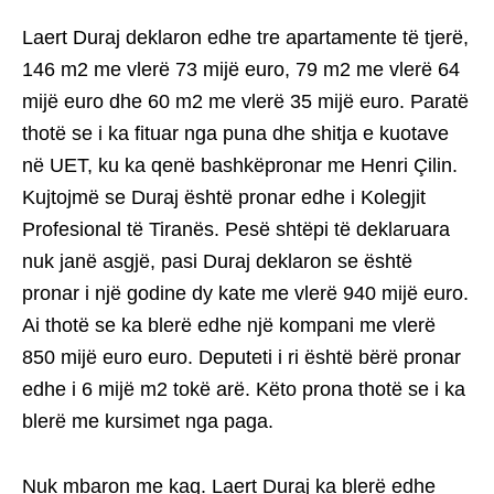
Laert Duraj deklaron edhe tre apartamente të tjerë,
146 m2 me vlerë 73 mijë euro, 79 m2 me vlerë 64
mijë euro dhe 60 m2 me vlerë 35 mijë euro. Paratë
thotë se i ka fituar nga puna dhe shitja e kuotave
në UET, ku ka qenë bashkëpronar me Henri Çilin.
Kujtojmë se Duraj është pronar edhe i Kolegjit
Profesional të Tiranës. Pesë shtëpi të deklaruara
nuk janë asgjë, pasi Duraj deklaron se është
pronar i një godine dy kate me vlerë 940 mijë euro.
Ai thotë se ka blerë edhe një kompani me vlerë
850 mijë euro euro. Deputeti i ri është bërë pronar
edhe i 6 mijë m2 tokë arë. Këto prona thotë se i ka
blerë me kursimet nga paga.
Nuk mbaron me kaq. Laert Duraj ka blerë edhe