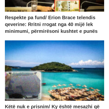
Respekte pa fund/ Erion Brace telendis
qeverine: Rritni rrogat nga 40 mijë lek
minimumi, përmirësoni kushtet e punës
Këtë nuk e ρrίsnίm/ Ky është mesazhί që