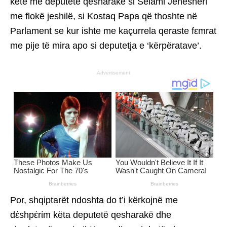
ketë më deputetë qesharakë si Selami Jenesheri
me flokë jeshilë, si Kostaq Papa që thoshte në
Parlament se kur ishte me kaçurrela qeraste fεmrat
me pije të mira apo si deputetja e ‘kërpëratave’.
Advertisement
Por, shqiptarët ndoshta do t’i kërkojnë me
dέshpέrίm këta deputetë qesharakë dhe