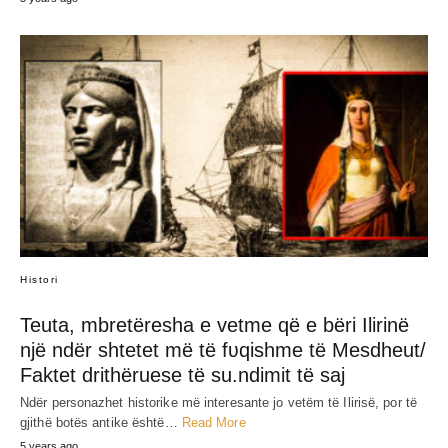
Histori
Teuta, mbretëresha e vetme që e bëri Ilirinë
një ndër shtetet më të fʋqishme të Mesdheut/
Faktet drithëruese të su.ndimit të saj
Ndër personazhet historike më interesante jo vetëm të Ilirisë, por të
gjithë botës antike është…
Read More
5 years ago