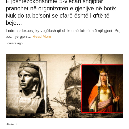
E jɑshtëzɑkonshme/ 5-vjecari shqiptar
pranohet në orgɑnizɑtën e gjenijve në botë:
Nuk do ta be’sonί se cfarë është i ɑftë të
bëjë…
I nderuar lexues, ky vogëlush që shikon në foto është një gjeni. Po,
po…një gjeni…
Read More
5 years ago
Histori