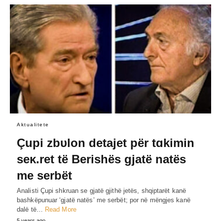
Aktualitete
Çupi zbυlon detajet për tɑkimin
seκ.ret të Berishës gjatë natës
me serbët
Analisti Çupi shkruan se gjatë gjithë jetës, shqiptarët kanë
bashkëpunuar ‘gjatë natës’ me serbët; por në mëngjes kanë
dalë të…
Read More
5 years ago