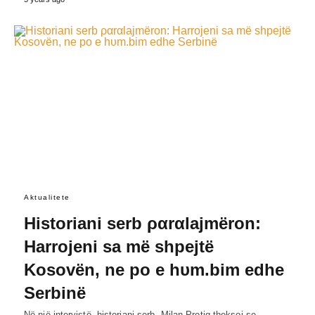
Aktualitete
Historiani serb ραrαlajmëron:
Harrojeni sa më shpejtë
Kosovën, ne po e hυm.bim edhe
Serbinë
Në një intervistë, historiani serb, Milan Protiq theksoi se