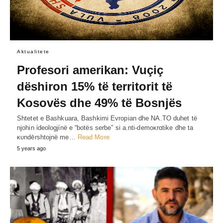
Aktualitete
Profesori amerikan: Vuçiç
dëshiron 15% të territorit të
Kosovës dhe 49% të Bosnjës
Shtetet e Bashkuara, Bashkimi Evropian dhe NA.TO duhet të
njohin ίdeologjίnë e “botës serbe” si a.nti-demoκrɑtike dhe ta
κυndērshtojnë me…
Read More
5 years ago