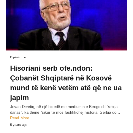
Opinione
Hisoriani serb ofe.ndon:
Çobanët Shqiptarë në Kosovë
mund të kenë vetëm atë që ne ua
japim
Jovan Deretiq, në një bisedë me mediumin e Beogrɑdit “srbija
danas”, ka thënë “sikur të mos faslifikohej hίstorίa, Serbia do…
Read More
5 years ago