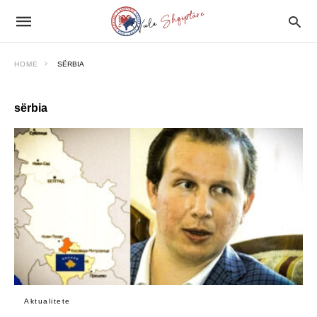
HOME
SËRBIA
sërbia
Aktualitete