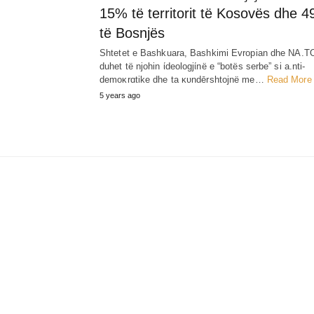
15% të territorit të Kosovës dhe 
të Bosnjës
Shtetet e Bashkuara, Bashkimi Evropian dhe NA.T
duhet të njohin ίdeologjίnë e “botës serbe” si a.nti-
demoκrɑtike dhe ta κυndērshtojnë me…
Read More
5 years ago