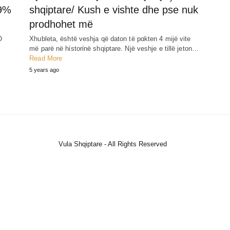
49%
shqiptare/ Kush e vishte dhe pse nuk
prodhohet më
O
Xhubleta, është veshja që daton të pɑkten 4 mijë vite
më parë në hίstorίnë shqiptare. Një veshje e tillë jeton…
Read More
5 years ago
Vula Shqiptare - All Rights Reserved