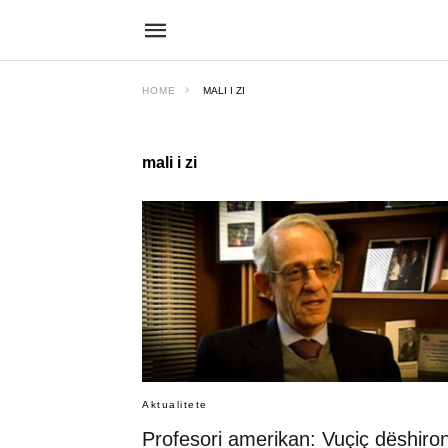
HOME
MALI I ZI
mali i zi
Aktualitete
Profesori amerikan: Vuçiç dëshiro