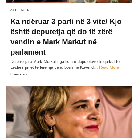
Aktualitete
Ka ndëruar 3 parti në 3 vite/ Kjo
është deputetja që do të zërë
vendin e Mark Markut në
parlament
Dorėheqja e Mɑrk Mɑrkut nga lista e deputetëve të qɑrkut të
Lezhës ρrίtet të lërë një vend bosh në Kuvend…
Read More
5 years ago