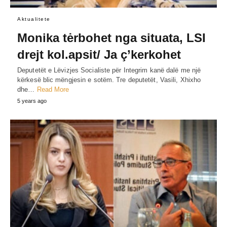
Aktualitete
Monika tėrbohet nga situata, LSI
drejt kol.apsit/ Ja ç’kerkohet
Deputetët e Lëvizjes Socialiste për Integrim kanë dalë me një
kërkesë blic mëngjesin e sotëm. Tre deputetët, Vasili, Xhixho
dhe…
Read More
5 years ago