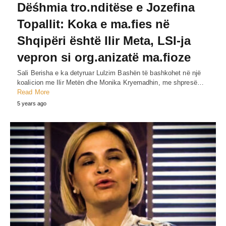
Dëśhmia tro.nditëse e Jozefina
Topallit: Koka e ma.fies në
Shqipëri është Ilir Meta, LSI-ja
vepron si org.anizatë ma.fioze
Sali Berisha e ka detyruar Lulzim Bashën të bashkohet në një
koalicion me Ilir Metën dhe Monika Kryemadhin, me shpresë…
Read More
5 years ago