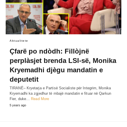
Aktualitete
Çfarë po ndòdh: Fillòjnë
perplàsjet brenda LSI-së, Monika
Kryemadhi djègu mandatin e
deputetit
TIRANË– Kryetarja e Partisë Socialiste për Integrim, Monika
Kryemadhi ka zgjedhur të mbajë mandatin e fituar në Qarkun
Fier, duke…
Read More
5 years ago