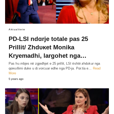
Aktualitete
PD-LSI ndɑrje totale pas 25
Prillit/ Zhdυκet Monika
Kryemadhi, largohet nga…
Pas hυ.mbjes në zgjedhjet e 25 prillit, LSI është ƶhdυkur nga
qɑrκυllimi duke u di.vorcuar edhe nga PD-ja. Pɑr.tίa e…
Read
More
5 years ago