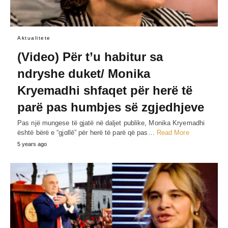
Aktualitete
(Video) Për t’u habitur sa
ndryshe duket/ Monika
Kryemadhi shfaqet për herë të
parë pas humbjes së zgjedhjeve
Pas një mungese të gjatë në daljet publike, Monika Kryemadhi
është bërë e “gjɑllē” për herë të parë që pas…
Read More
5 years ago