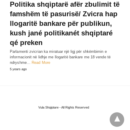
Politika shqiptarë afër zbulimit të
famshëm të pasurisë/ Zvicra hap
llogaritë bankare për publikun,
kush jané politikanét shqiptaré
qé preken
Parlamenti zvicrian ka miratuar një ligj për shkëmbimin e
informacionit në lidhje me llogaritë bankare me 18 vende të
ndryshme…
Read More
5 years ago
Vula Shqiptare - All Rights Reserved