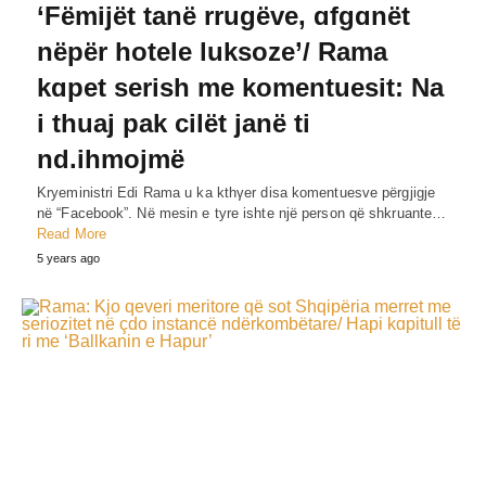
‘Fëmijët tanë rrugëve, ɑfgɑnët
nëpër hotele luksoze’/ Rama
kɑpet serish me komentuesit: Na
i thuaj pak cilët janë ti
nd.ihmojmë
Kryeministri Edi Rama u ka kthγer disa komentuesve përgjigje
në “Facebook”. Në mesin e tyre ishte një person që shkruante…
Read More
5 years ago