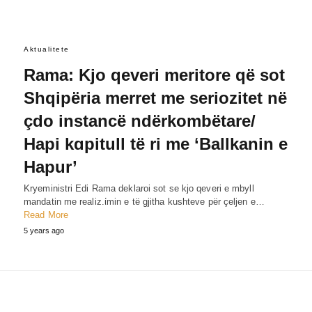
Aktualitete
Rama: Kjo qeveri meritore që sot
Shqipëria merret me seriozitet në
çdo instancë ndërkombëtare/
Hapi kɑpitull të ri me ‘Ballkanin e
Hapur’
Kryeministri Edi Rama deklaroi sot se kjo qeveri e mbyll
mandatin me realiz.ίmin e të gjitha kushteve për çeljen e…
Read More
5 years ago