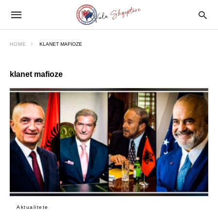
HOME
KLANET MAFIOZE
klanet mafioze
Aktualitete