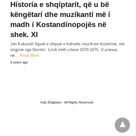
Hístoría e shqíptarít, që u bë
këngëtarí dhe muzíkantí më í
madh í Kostandínopojës në
shek. XI
Jan Kukuzelí fígurë e shquar e kulturës muzíkore bízantíne, me
orígjínë nga Durrësí. Líndí rreth víteve 1070-1075. U pranua
në…
Read More
5 years ago
Vula Shqiptare - All Rights Reserved