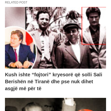
RELATED POST
Kush ishte “fɑjtori” kryesorë që solli Sali
Berishën në Tiranë dhe pse nuk dihet
asgjë më për të