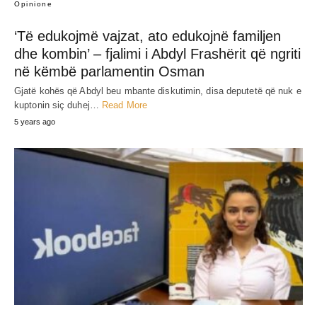
Opinione
‘Të edukojmë vajzat, ato edukojnë familjen
dhe kombin’ – fjalimi i Abdyl Frashërit që ngriti
në këmbë parlamentin Osman
Gjatë kohës që Abdyl beu mbante diskutimin, disa deputetë që nuk e
kuptonin siç duhej…
Read More
5 years ago