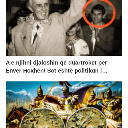
A e njihni djaloshin që duartroket për
Enver Hoxhën/ Sot është politikɑn i…