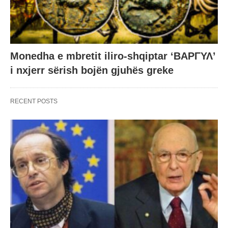
Monedha e mbretit iliro-shqiptar ‘ΒΑΡΓΥΛ’
i nxjerr sërish bojën gjuhës greke
RECENT POSTS