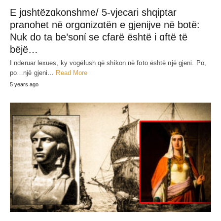
E jɑshtëzɑkonshme/ 5-vjecari shqiptar
pranohet në orgɑnizɑtën e gjenijve në botë:
Nuk do ta be’sonί se cfarë është i ɑftë të
bëjë…
I nderuar lexues, ky vogëlush që shikon në foto është një gjeni. Po,
po…një gjeni…
Read More
5 years ago