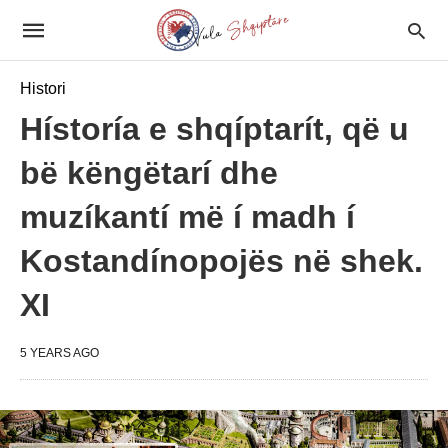
Histori
Hístoría e shqíptarít, që u
bë këngëtarí dhe
muzíkantí më í madh í
Kostandínopojës në shek.
XI
5 YEARS AGO