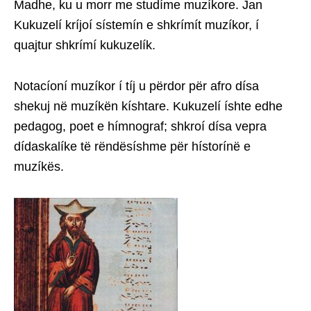
Madhe, ku u morr me studíme muzíkore. Jan
Kukuzelí kríjoí sístemín e shkrímít muzíkor, í
quajtur shkrímí kukuzelík.
Notacíoní muzíkor í tíj u përdor për afro dísa
shekuj në muzíkën kíshtare. Kukuzelí íshte edhe
pedagog, poet e hímnograf; shkroí dísa vepra
dídaskalíke të rëndësíshme për hístorínë e
muzíkës.