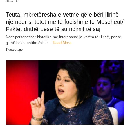
Histori
Teuta, mbretëresha e vetme që e bëri Ilirinë
një ndër shtetet më të fʋqishme të Mesdheut/
Faktet drithëruese të su.ndimit të saj
Ndër personazhet historike më interesante jo vetëm të Ilirisë, por të
gjithë botës antike është…
Read More
5 years ago