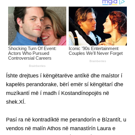
Íshte drejtues í këngëtarëve antíkë dhe maístor í
kapelës perandorake, bërí emër sí këngëtarí dhe
muzíkantí më í madh í Kostandínopojës në
shek.XÍ.
Pasí ra në kontradíktë me perandorín e Bízantít, u
vendos në malín Athos në manastírín Laura e