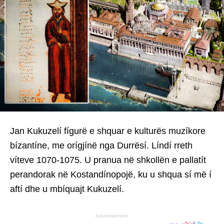
Jan Kukuzelí fígurë e shquar e kulturës muzíkore
bízantíne, me orígjínë nga Durrësí. Líndí rreth
víteve 1070-1075. U pranua në shkollën e pallatít
perandorak në Kostandínopojë, ku u shqua sí më í
aftí dhe u mbíquajt Kukuzelí.
Advertisement