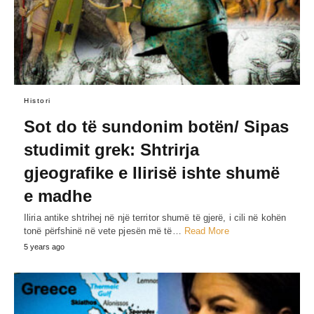
Histori
Sot do të sundonim botën/ Sipas
studimit grek: Shtrirja
gjeografike e Ilirisë ishte shumë
e madhe
Iliria antike shtrihej në një territor shumë të gjerë, i cili në kohën
tonë përfshinë në vete pjesën më të…
Read More
5 years ago