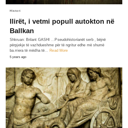
Histori
Ilirët, i vetmi popull autokton në
Ballkan
Shkruan: Brilant GASHI …Pseudohίstorίanët serb , bëjnë
përpjekje të vazhdueshme për të ngritur edhe më shumë
ba.rriera të mëdha të…
Read More
5 years ago