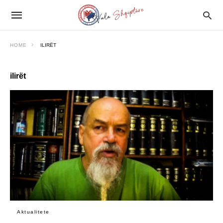
HOME
ILIRËT
ilirët
Aktualitete