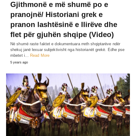
Gjithmonë e më shumë po e
pranojnë/ Historiani grek e
pranon lashtësinë e IIirëve dhe
flet për gjuhën shqipe (Video)
Në shumë raste faktet e dokumentuara rreth shqiptarëve ndër
shekuj janë lexuar subjektivisht nga historianët grekë. Edhe pse
mbetet i…
Read More
5 years ago