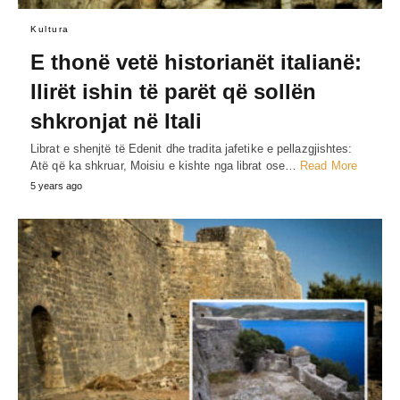
Kultura
E thonë vetë historianët italianë:
Ilirët ishin të parët që sollën
shkronjat në Itali
Librat e shenjtë të Edenit dhe tradita jafetike e pellazgjishtes:
Atë që ka shkruar, Moisiu e kishte nga librat ose…
Read More
5 years ago