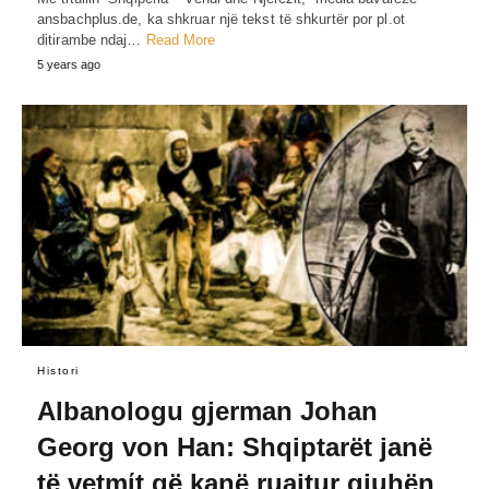
ansbachplus.de, ka shkruar një tekst të shkurtër por pl.ot
ditirambe ndaj…
Read More
5 years ago
Histori
Albanologu gjerman Johan
Georg von Han: Shqiptarët janë
të vetmίt që kanë ruajtur gjuhën