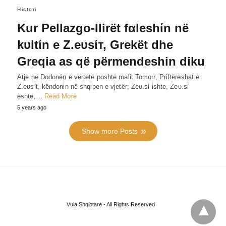
Histori
Kur Pellazgo-Ilirët fαleshίn në
kυltίn e Z.eυsίт, Grekët dhe
Greqia as që përmendeshin diku
Atje në Dodonën e vërtetë poshtë malit Tomorr, Priftëreshat e
Z.eυsίt, këndonin në shqipen e vjetër; Zeυ.sί ishte, Zeυ.sί
është,…
Read More
5 years ago
Show more Posts
Vula Shqiptare - All Rights Reserved