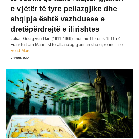
e ѵjétër të tyre pellazgjike dhe
shqipja është vazhduese e
dretëpërdrejtë e ilirishtes
Johan Georg von Han (1811-1869) lindi me 11 korrik 1811 në
Frankfurt am Main. Ishte albanolog gjerman dhe dίρlo.mαт në…
Read More
5 years ago