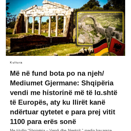
Kultura
Më në fund bota po na njeh/
Mediumet Gjermane: Shqipëria
vendi me hίstorίnë më të lɑ.shtë
të Europës, aty ku Ilirët kanë
ndërtuar qytetet e para prej vitit
1100 para erës sonë
Me titullin “Shqipëria – Vendi dhe Njerëzίt,” media bavareze