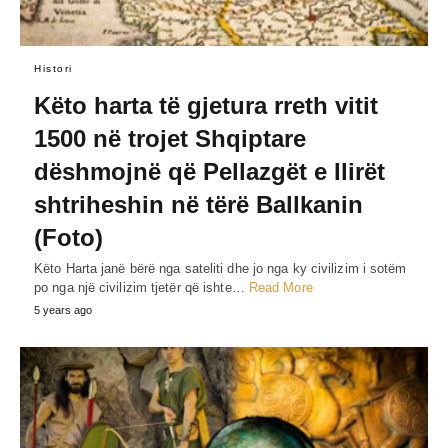
Histori
Këto harta të gjetura rreth vitit
1500 në trojet Shqiptare
dëshmojnë që Pellazgët e Ilirët
shtriheshin në tërë Ballkanin
(Foto)
Këto Harta janë bërë nga sateliti dhe jo nga ky civilizim i sotëm
po nga një civilizim tjetër që ishte…
Read More
5 years ago