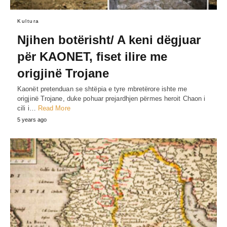
Kultura
Njihen botërisht/ A keni dëgjuar
për KAONET, fiset ilire me
origjinë Trojane
Kaonët pretenduan se shtëpia e tyre mbretërore ishte me
origjinë Trojane, duke pohuar prejardhjen përmes heroit Chaon i
cili i…
Read More
5 years ago