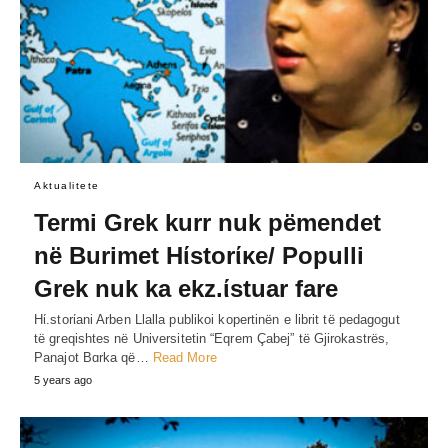
Aktualitete
Termi Grek kurr nuk pëmendet
në Burimet Hίstorίκe/ Populli
Grek nuk ka ekz.ίstuar fare
Hί.storίani Arben Llalla publikoi kopertinën e librit të pedagogut
të greqishtes në Universitetin “Eqrem Çabej” të Gjirokastrës,
Panajot Bɑrka që…
Read More
5 years ago