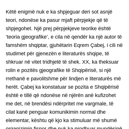
Këtë enigmë nuk e ka shpjeguar deri sot asnjë
teori, ndonëse ka pasur mjaft përpjekje që të
shpjegohet. Një prej përpjekjeve teorike është
‘teoria gjeografike’, e cila në qendër ka një autor të
famshëm shqiptar, gjuhëtarin Eqrem Çabej, i cili në
studimet për gjenezën e literaturës shqipe, të
shkruar në vitet tridhjetë të shek. XX, ka theksuar
rolin e pozitës gjeografike të Shqipërisë, si një
rrethanë e pavolitshme për lindjen e literaturës më
herët. Çabej ka konstatuar se pozita e Shqipërisë
është e tillë që ndonëse në njërën anë kufizohet
me det, në brendësi ndërpritet me vargmale, të
cilat kanë penguar komunikimin normal dhe
elementar, kështu që kjo ka stimuluar më shumë
organizimin fisnor dhe nuk ka prodhuar mundësinë