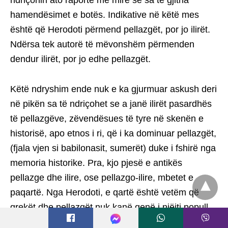
ndriçonin ato raporte më mirë se sa të gjitha
hamendësimet e botës. Indikative në këtë mes
është që Herodoti përmend pellazgët, por jo ilirët.
Ndërsa tek autorë të mëvonshëm përmenden
dendur ilirët, por jo edhe pellazgët.
Këtë ndryshim ende nuk e ka gjurmuar askush deri
në pikën sa të ndriçohet se a janë ilirët pasardhës
të pellazgëve, zëvendësues të tyre në skenën e
historisë, apo etnos i ri, që i ka dominuar pellazgët,
(fjala vjen si babilonasit, sumerët) duke i fshirë nga
memoria historike. Pra, kjo pjesë e antikës
pellazge dhe ilire, ose pellazgo-ilire, mbetet e
paqartë. Nga Herodoti, e qartë është vetëm që
grekët dhe pellazgët nuk kanë qenë i njëjti popull,
gjë që e kanë thënë disa autorë të kohëve tona.