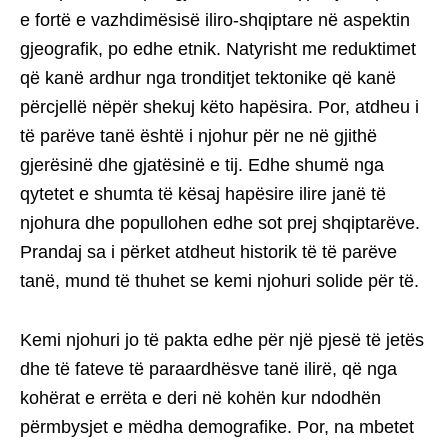
e fortë e vazhdimësisë iliro-shqiptare në aspektin
gjeografik, po edhe etnik. Natyrisht me reduktimet
që kanë ardhur nga tronditjet tektonike që kanë
përcjellë nëpër shekuj këto hapësira. Por, atdheu i
të parëve tanë është i njohur për ne në gjithë
gjerësinë dhe gjatësinë e tij. Edhe shumë nga
qytetet e shumta të kësaj hapësire ilire janë të
njohura dhe popullohen edhe sot prej shqiptarëve.
Prandaj sa i përket atdheut historik të të parëve
tanë, mund të thuhet se kemi njohuri solide për të.
Kemi njohuri jo të pakta edhe për një pjesë të jetës
dhe të fateve të paraardhësve tanë ilirë, që nga
kohërat e errëta e deri në kohën kur ndodhën
përmbysjet e mëdha demografike. Por, na mbetet