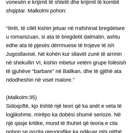
vonesën e krijimit të shtetit dhe krijimit të kombit
shqiptar. Malkolmi pohon:
“Ilirët, të cilët kishin jetuar në rrafshinat bregdetare
u romanizuan, si ata të bregdetit dalmatin, ashtu
edhe ata të pjesës dërrmuese të trojeve të ish
Jugosllavisë. Në kohën kur sllavët zunë të arrinin
në shekullin VI, kishin mbetur vetëm grupe folësish
të gjuhëve “barbare” në Ballkan, dhe të gjithë ata
ndodheshin në viset malore.”
(Malkolm:35)
Sidoqoftë, kjo është një teori që ka anët e veta të
logjikshme, mirëpo ka dobësi shumë serioze. Në
një qasje kritike, mund të thuhet që teoria e cila
pohon se pozita gjeografike ka ndikuar mbi gjithë