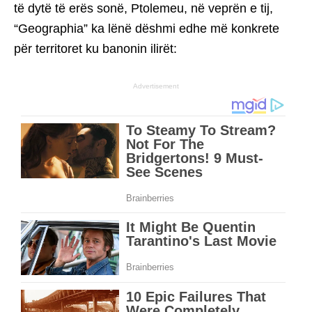
të dytë të erës sonë, Ptolemeu, në veprën e tij,
“Geographia” ka lënë dëshmi edhe më konkrete
për territoret ku banonin ilirët:
Advertisement