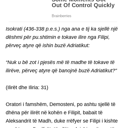
Isokrati (436-338 p.e.s.) nga ana e tij ka sjellë një
dëshmi për pu.shtimin e tokave ilire nga Filipi,
përveç atyre që ishin buzë Adriatikut:
“Nuk u bë zot i pjesës më të madhe të tokave të
ilirëve, përveç atyre që banojnë buzë Adriatikut?”
(Ilirët dhe Iliria: 31)
Oratori i famshëm, Demosteni, po ashtu sjellë të
dhëna për ilirët në kohën e Filipit, babait të
Aleksandrit të Madh, duke rrëfyer se Filipi i kishte