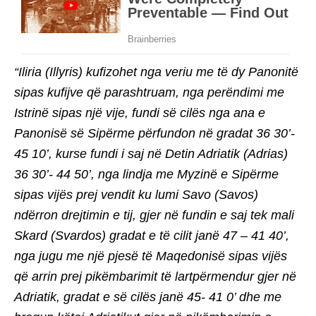
“Iliria (Illyris) kufizohet nga veriu me të dy Panonitë
sipas kufijve që parashtruam, nga perëndimi me
Istrinë sipas një vije, fundi së cilës nga ana e
Panonisë së Sipërme përfundon në gradat 36 30’-
45 10’, kurse fundi i saj në Detin Adriatik (Adrias)
36 30’- 44 50’, nga lindja me Myzinë e Sipërme
sipas vijës prej vendit ku lumi Savo (Savos)
ndërron drejtimin e tij, gjer në fundin e saj tek mali
Skard (Svardos) gradat e të cilit janë 47 – 41 40’,
nga jugu me një pjesë të Maqedonisë sipas vijës
që arrin prej pikëmbarimit të lartpërmendur gjer në
Adriatik, gradat e së cilës janë 45- 41 0’ dhe me