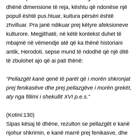
dhënë dimensione të reja, kështu që ndonëse një
popull është pus.htuar, kultura përsëri është
zhvilluar. Pra janë ndikuar prej këtyre afeksioneve
kulturore. Megjithatë, në këtë kontekst duhet të
mbajmë në vëmendje atë që ka thënë historiani
antik, Herodoti, sepse mund të ndodhë që një ditë
të zbulohet ajo që ai pati thënë:
“Pellazgët kanë qenë të parët që i morën shkronjat
prej fenikasëve dhe prej pellazgëve i morën grekët,
aty nga fillimi i shekullit XVI p.e.s.”
(Kotini:130)
Sipas kësaj të dhëne, rezulton se pellazgët e kanë
njohur shkrimin, e kanë marrë prej fenikasve, dhe