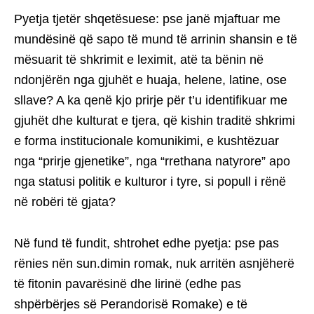
Pyetja tjetër shqetësuese: pse janë mjaftuar me
mundësinë që sapo të mund të arrinin shansin e të
mësuarit të shkrimit e leximit, atë ta bënin në
ndonjërën nga gjuhët e huaja, helene, latine, ose
sllave? A ka qenë kjo prirje për t’u identifikuar me
gjuhët dhe kulturat e tjera, që kishin traditë shkrimi
e forma institucionale komunikimi, e kushtëzuar
nga “prirje gjenetike”, nga “rrethana natyrore” apo
nga statusi politik e kulturor i tyre, si popull i rënë
në robëri të gjata?
Në fund të fundit, shtrohet edhe pyetja: pse pas
rënies nën sun.dimin romak, nuk arritën asnjëherë
të fitonin pavarësinë dhe lirinë (edhe pas
shpërbërjes së Perandorisë Romake) e të