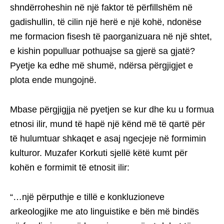
shndërroheshin në një faktor të përfillshëm në
gadishullin, të cilin një herë e një kohë, ndonëse
me formacion fisesh të paorganizuara në një shtet,
e kishin populluar pothuajse sa gjerë sa gjatë?
Pyetje ka edhe më shumë, ndërsa përgjigjet e
plota ende mungojnë.
Mbase përgjigjja në pyetjen se kur dhe ku u formua
etnosi ilir, mund të hapë një kënd më të qartë për
të hulumtuar shkaqet e asaj ngecjeje në formimin
kulturor. Muzafer Korkuti sjellë këtë kumt për
kohën e formimit të etnosit ilir:
“…një përputhje e tillë e konkluzioneve
arkeologjike me ato linguistike e bën më bindës