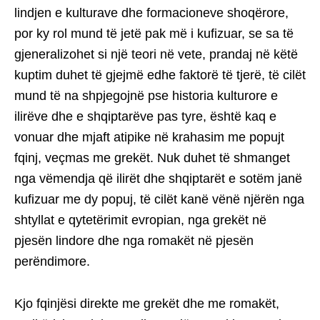
lindjen e kulturave dhe formacioneve shoqërore,
por ky rol mund të jetë pak më i kufizuar, se sa të
gjeneralizohet si një teori në vete, prandaj në këtë
kuptim duhet të gjejmë edhe faktorë të tjerë, të cilët
mund të na shpjegojnë pse historia kulturore e
ilirëve dhe e shqiptarëve pas tyre, është kaq e
vonuar dhe mjaft atipike në krahasim me popujt
fqinj, veçmas me grekët. Nuk duhet të shmanget
nga vëmendja që ilirët dhe shqiptarët e sotëm janë
kufizuar me dy popuj, të cilët kanë vënë njërën nga
shtyllat e qytetërimit evropian, nga grekët në
pjesën lindore dhe nga romakët në pjesën
perëndimore.
Kjo fqinjësi direkte me grekët dhe me romakët,