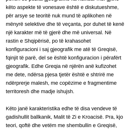
këto aspekte të vonesave është e diskutueshme,
për arsye se teoritë nuk mund të aplikohen në
mënyrë selektive dhe të veçanta, por duhet të kenë
një karakter më të gjerë dhe më universal. Në
rastin e Shqipërisë, po të krahasohet
konfiguracioni i saj gjeografik me atë të Greqisë,
fqinjit të parë, del se është konfiguracion i përafërt
gjeografik. Edhe Greqia në njërën anë kufizohet
me dete, ndërsa pjesa tjetër është e shtrirë me
ndërprerje malesh, me copëzime e fragmentime
territoresh dhe madje ishujsh.
Këto janë karakteristika edhe të disa vendeve të
gadishullit ballkanik, Malit të Zi e Kroacisë. Pra, kjo
teori, qoftë dhe vetëm me shembullin e Greqisë,