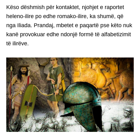
Këso dëshmish për kontaktet, njohjet e raportet
heleno-ilire po edhe romako-ilire, ka shumë, që
nga Iliada. Prandaj, mbetet e paqartë pse këto nuk
kanë provokuar edhe ndonjë formë të alfabetizimit
të ilirëve.