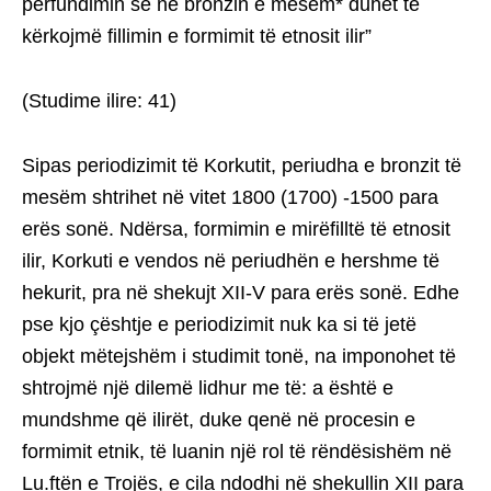
përfundimin se në bronzin e mesëm* duhet të
kërkojmë fillimin e formimit të etnosit ilir”
(Studime ilire: 41)
Sipas periodizimit të Korkutit, periudha e bronzit të
mesëm shtrihet në vitet 1800 (1700) -1500 para
erës sonë. Ndërsa, formimin e mirëfilltë të etnosit
ilir, Korkuti e vendos në periudhën e hershme të
hekurit, pra në shekujt XII-V para erës sonë. Edhe
pse kjo çështje e periodizimit nuk ka si të jetë
objekt mëtejshëm i studimit tonë, na imponohet të
shtrojmë një dilemë lidhur me të: a është e
mundshme që ilirët, duke qenë në procesin e
formimit etnik, të luanin një rol të rëndësishëm në
Lu.ftën e Trojës, e cila ndodhi në shekullin XII para