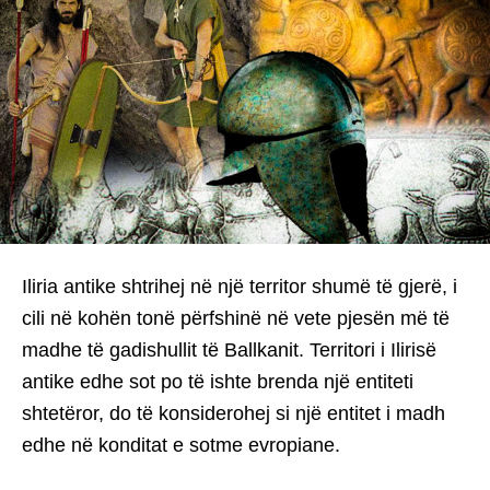
Iliria antike shtrihej në një territor shumë të gjerë, i
cili në kohën tonë përfshinë në vete pjesën më të
madhe të gadishullit të Ballkanit. Territori i Ilirisë
antike edhe sot po të ishte brenda një entiteti
shtetëror, do të konsiderohej si një entitet i madh
edhe në konditat e sotme evropiane.