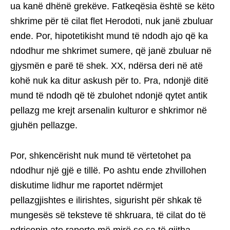
ua kanë dhënë grekëve. Fatkeqësia është se këto
shkrime për të cilat flet Herodoti, nuk janë zbuluar
ende. Por, hipotetikisht mund të ndodh ajo që ka
ndodhur me shkrimet sumere, që janë zbuluar në
gjysmën e parë të shek. XX, ndërsa deri në atë
kohë nuk ka ditur askush për to. Pra, ndonjë ditë
mund të ndodh që të zbulohet ndonjë qytet antik
pellazg me krejt arsenalin kulturor e shkrimor në
gjuhën pellazge.
Por, shkencërisht nuk mund të vërtetohet pa
ndodhur një gjë e tillë. Po ashtu ende zhvillohen
diskutime lidhur me raportet ndërmjet
pellazgjishtes e ilirishtes, sigurisht për shkak të
mungesës së teksteve të shkruara, të cilat do të