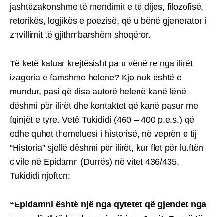
jashtëzakonshme të mendimit e të dijes, filozofisë,
retorikës, logjikës e poezisë, që u bënë gjenerator i
zhvillimit të gjithmbarshëm shoqëror.
Të ketë kaluar krejtësisht pa u vënë re nga ilirët
izagoria e famshme helene? Kjo nuk është e
mundur, pasi që disa autorë helenë kanë lënë
dëshmi për ilirët dhe kontaktet që kanë pasur me
fqinjët e tyre. Vetë Tukididi (460 – 400 p.e.s.) që
edhe quhet themeluesi i historisë, në veprën e tij
“Historia” sjellë dëshmi për ilirët, kur flet për lu.ftën
civile në Epidamn (Durrës) në vitet 436/435.
Tukididi njofton:
“Epidamni është një nga qytetet që gjendet nga