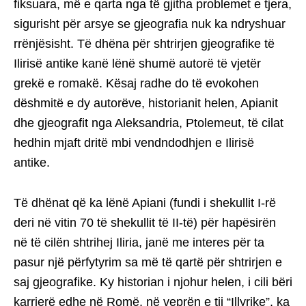
fiksuara, më e qarta nga të gjitha problemet e tjera,
sigurisht për arsye se gjeografia nuk ka ndryshuar
rrënjësisht. Të dhëna për shtrirjen gjeografike të
Ilirisë antike kanë lënë shumë autorë të vjetër
grekë e romakë. Kësaj radhe do të evokohen
dëshmitë e dy autorëve, historianit helen, Apianit
dhe gjeografit nga Aleksandria, Ptolemeut, të cilat
hedhin mjaft dritë mbi vendndodhjen e Ilirisë
antike.
Të dhënat që ka lënë Apiani (fundi i shekullit I-rë
deri në vitin 70 të shekullit të II-të) për hapësirën
në të cilën shtrihej Iliria, janë me interes për ta
pasur një përfytyrim sa më të qartë për shtrirjen e
saj gjeografike. Ky historian i njohur helen, i cili bëri
karrierë edhe në Romë, në veprën e tij “Illyrike”, ka