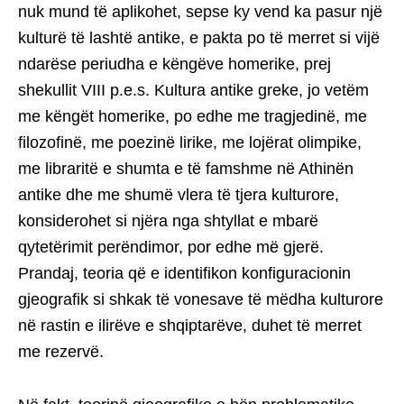
nuk mund të aplikohet, sepse ky vend ka pasur një
kulturë të lashtë antike, e pakta po të merret si vijë
ndarëse periudha e këngëve homerike, prej
shekullit VIII p.e.s. Kultura antike greke, jo vetëm
me këngët homerike, po edhe me tragjedinë, me
filozofinë, me poezinë lirike, me lojërat olimpike,
me libraritë e shumta e të famshme në Athinën
antike dhe me shumë vlera të tjera kulturore,
konsiderohet si njëra nga shtyllat e mbarë
qytetërimit perëndimor, por edhe më gjerë.
Prandaj, teoria që e identifikon konfiguracionin
gjeografik si shkak të vonesave të mëdha kulturore
në rastin e ilirëve e shqiptarëve, duhet të merret
me rezervë.