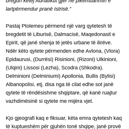
bregun këtej Adriatikut gjer në pikëmbarimin e
lartpërmendur pranë Istrisë.”
Pastaj Ptolemeu përmend një varg qytetesh të
bregdetit të Liburisë, Dalmacisë, Maqedonasit e
Epirit, që janë shenja të jetës urbane të ilirëve.
Ndër këto qytete përmenden edhe Avlona, (Vlora)
Epidaurusi, (Durrësi) Risinioni, (Rizoni) Ulkinioni,
(Ulqini) Lissosi (Lezha), Scodra (Shkodra).
Delminioni (Delminiumi) Apollonia, Bullis (Bylisi)
Albanopolisi, etj, disa nga të cilat edhe sot janë
qytete të rëndësishme shqiptare, që kanë ruajtur
vazhdimësinë si qytete me mijëra vjet.
Kjo gjeografi kaq e fiksuar, këta emra qytetesh kaq
të kuptueshëm për gjuhën tonë shqipe, janë provë