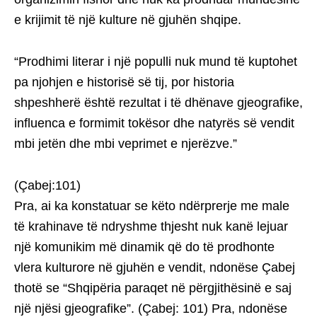
e krijimit të një kulture në gjuhën shqipe.
“Prodhimi literar i një populli nuk mund të kuptohet
pa njohjen e historisë së tij, por historia
shpeshherë është rezultat i të dhënave gjeografike,
influenca e formimit tokësor dhe natyrës së vendit
mbi jetën dhe mbi veprimet e njerëzve.”
(Çabej:101)
Pra, ai ka konstatuar se këto ndërprerje me male
të krahinave të ndryshme thjesht nuk kanë lejuar
një komunikim më dinamik që do të prodhonte
vlera kulturore në gjuhën e vendit, ndonëse Çabej
thotë se “Shqipëria paraqet në përgjithësinë e saj
një njësi gjeografike”. (Çabej: 101) Pra, ndonëse