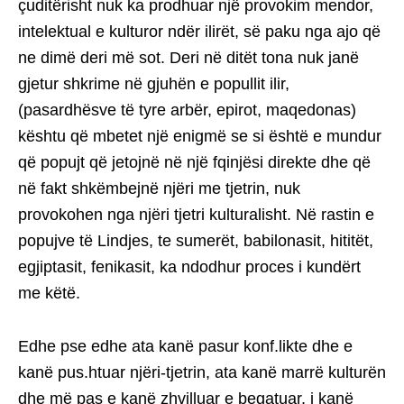
çuditërisht nuk ka prodhuar një provokim mendor,
intelektual e kulturor ndër ilirët, së paku nga ajo që
ne dimë deri më sot. Deri në ditët tona nuk janë
gjetur shkrime në gjuhën e popullit ilir,
(pasardhësve të tyre arbër, epirot, maqedonas)
kështu që mbetet një enigmë se si është e mundur
që popujt që jetojnë në një fqinjësi direkte dhe që
në fakt shkëmbejnë njëri me tjetrin, nuk
provokohen nga njëri tjetri kulturalisht. Në rastin e
popujve të Lindjes, te sumerët, babilonasit, hititët,
egjiptasit, fenikasit, ka ndodhur proces i kundërt
me këtë.
Edhe pse edhe ata kanë pasur konf.likte dhe e
kanë pus.htuar njëri-tjetrin, ata kanë marrë kulturën
dhe më pas e kanë zhvilluar e begatuar, i kanë