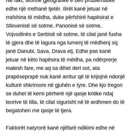
Në fakt, teorinë gjeografike e bën problematike
edhe një rrethanë tjetër. Ilirët kanë jetuar në
rrafshina të mëdha, duke përfshirë hapësirat e
Sllovenisë së sotme, Panonisë së sotme,
Vojvodinës e Serbisë së sotme, të cilat janë fusha
të gjera dhe të lagura nga lumenj të mëdhenj siç
janë Danubi, Sava, Drava etj. Edhe pse kanë
jetuar në këto hapësira të mëdha, pa ndërprerje
malesh fare, me aq sa dihet deri sot, ata
prapëseprapë nuk kanë arritur që të krijojnë ndonjë
kulturë shkrimore në gjuhën e tyre. Dhe kjo tregon
se duhet të kemi përherë një qasje kritike ndaj
teorive të tilla, të cilat sigurisht në të ardhmen do të
begatohen me qasje të tjera.
Faktorët natyrorë kanë njëfarë ndikimi edhe në