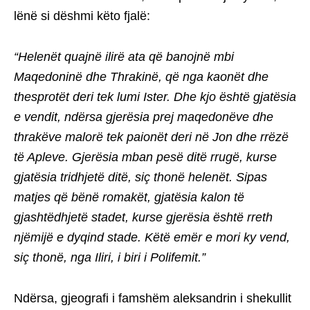
lënë si dëshmi këto fjalë:
“Helenët quajnë ilirë ata që banojnë mbi
Maqedoninë dhe Thrakinë, që nga kaonët dhe
thesprotët deri tek lumi Ister. Dhe kjo është gjatësia
e vendit, ndërsa gjerësia prej maqedonëve dhe
thrakëve malorë tek paionët deri në Jon dhe rrëzë
të Apleve. Gjerësia mban pesë ditë rrugë, kurse
gjatësia tridhjetë ditë, siç thonë helenët. Sipas
matjes që bënë romakët, gjatësia kalon të
gjashtëdhjetë stadet, kurse gjerësia është rreth
njëmijë e dyqind stade. Këtë emër e mori ky vend,
siç thonë, nga Iliri, i biri i Polifemit.”
Ndërsa, gjeografi i famshëm aleksandrin i shekullit