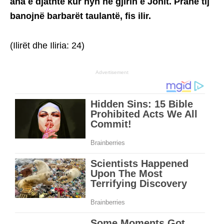
ana e djathtë kur hyn në gjirin e Jonit. Pranë tij
banojnë barbarët taulantë, fis ilir.
(Ilirët dhe Iliria: 24)
Advertisement