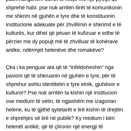
shprehë habi: pse nuk arritën ilirët të komunikonin
me shkrim në gjuhën e tyre dhe të konstituonin
institucione adekuate për zhvillimin e shkrimit e të
kulturës, kur dihet që jetuan të kufizuar e edhe të
përzier me dy popujt më të zhvilluar të kohërave
antike, ndërmjet helenëve dhe romakëve?
Çka i ka penguar ata që të “infektoheshin” nga
pasioni që të shkruanin në gjuhën e tyre, për të
shprehur ashtu identitetin e tyre etnik, gjuhësor e
kulturor? Pse nuk arritën ta kishin një institucion
ose medium të vetin, të ngjashëm me izagorian
helene, ku të gjithë qytetarët e lirë kishin të drejtën
e shprehjes së lirë në publik? Ky medium i bëri
helenët antikë, që të çlironin një energji të