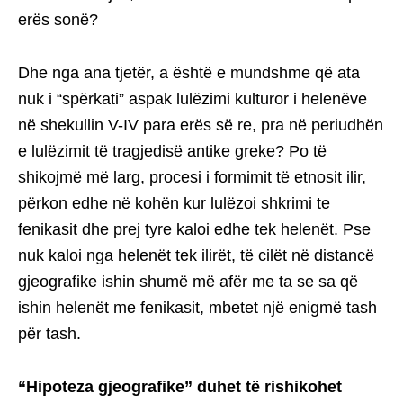
erës sonë?
Dhe nga ana tjetër, a është e mundshme që ata
nuk i “spërkati” aspak lulëzimi kulturor i helenëve
në shekullin V-IV para erës së re, pra në periudhën
e lulëzimit të tragjedisë antike greke? Po të
shikojmë më larg, procesi i formimit të etnosit ilir,
përkon edhe në kohën kur lulëzoi shkrimi te
fenikasit dhe prej tyre kaloi edhe tek helenët. Pse
nuk kaloi nga helenët tek ilirët, të cilët në distancë
gjeografike ishin shumë më afër me ta se sa që
ishin helenët me fenikasit, mbetet një enigmë tash
për tash.
“Hipoteza gjeografike” duhet të rishikohet