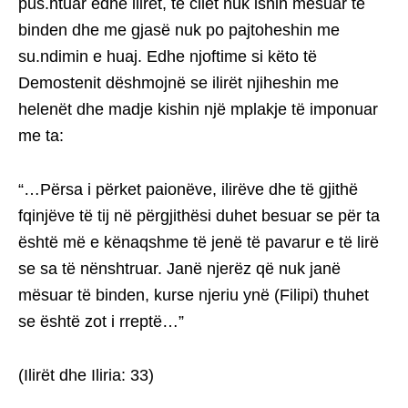
pus.htuar edhe ilirët, të cilët nuk ishin mësuar të
binden dhe me gjasë nuk po pajtoheshin me
su.ndimin e huaj. Edhe njoftime si këto të
Demostenit dëshmojnë se ilirët njiheshin me
helenët dhe madje kishin një mplakje të imponuar
me ta:
“…Përsa i përket paionëve, ilirëve dhe të gjithë
fqinjëve të tij në përgjithësi duhet besuar se për ta
është më e kënaqshme të jenë të pavarur e të lirë
se sa të nënshtruar. Janë njerëz që nuk janë
mësuar të binden, kurse njeriu ynë (Filipi) thuhet
se është zot i rreptë…”
(Ilirët dhe Iliria: 33)