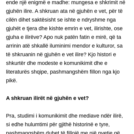
ende një enigmë e madhe: mungesa e shkrimit në
gjuhën ilire. A shkruan ata në gjuhën e vet, për të
cilën dihet saktësisht se ishte e ndryshme nga
gjuhët e tjera dhe kishte emrin e vet, ilirishte, ose
gjuha e ilirëve? Apo nuk patën fatin e mirë, që ta
arrinin atë shkallë iluminimi mendor e kulturor, sa
të shkruanin në gjuhën e vet ilire? Kjo histori e
shkurtër dhe modeste e komunikimit dhe e
literaturës shqipe, pashmangshëm fillon nga kjo
pikë.
A shkruan ilirët në gjuhën e vet?
Pra, studimi i komunikimit dhe mediave ndër ilirë,
si edhe hulumtimi për gjithë historinë e tyre,
pashmangshëm duhet të fillojë me një pyetje që