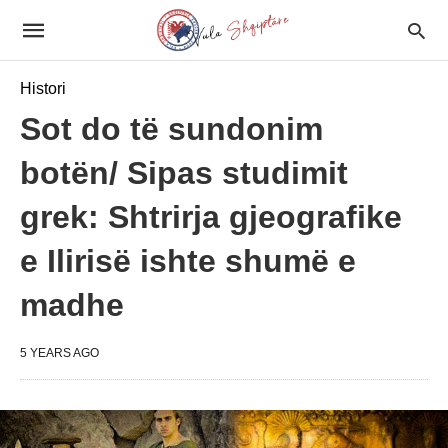
Histori
Sot do të sundonim
botën/ Sipas studimit
grek: Shtrirja gjeografike
e Ilirisë ishte shumë e
madhe
5 YEARS AGO