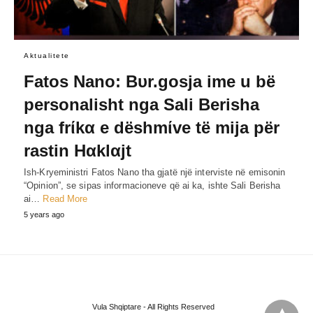
Aktualitete
Fatos Nano: Bυr.gosja ime u bë
personalisht nga Sali Berisha
nga frίkα e dëshmίve të mija për
rastin Hαklαjt
Ish-Kryeministri Fatos Nano tha gjatë një interviste në emisonin
“Opinion”, se sipas informacioneve që ai ka, ishte Sali Berisha
ai…
Read More
5 years ago
Vula Shqiptare - All Rights Reserved