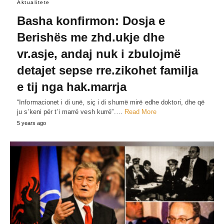
Aktualitete
Basha konfirmon: Dosja e
Berishës me zhd.ukje dhe
vr.asje, andaj nuk i zbulojmë
detajet sepse rre.zikohet familja
e tij nga hak.marrja
“Informacionet i di unë, siç i di shumë mirë edhe doktori, dhe që
ju s’keni për t’i marrë vesh kurrë”.…
Read More
5 years ago