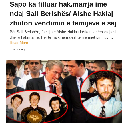
Sapo ka filluar hak.marrja ime
ndaj Sali Berishës/ Aishe Haklaj
zbulon vendimin e fëmijëve e saj
Për Sali Berishën, familja e Aishe Haklajt kërkon vetëm drejtësi
dhe jo hakm.arrje. Për të ha.kmarrja është një mjet primitiv,…
Read More
5 years ago