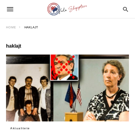
HOME
HAKLAJT
haklajt
Aktualitete