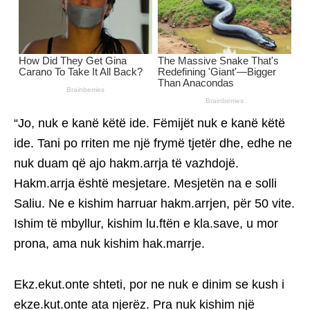
“Jo, nuk e kanë këtë ide. Fëmijët nuk e kanë këtë
ide. Tani po rriten me një frymë tjetër dhe, edhe ne
nuk duam që ajo hakm.arrja të vazhdojë.
Hakm.arrja është mesjetare. Mesjetën na e solli
Saliu. Ne e kishim harruar hakm.arrjen, për 50 vite.
Ishim të mbyllur, kishim lu.ftën e kla.save, u mor
prona, ama nuk kishim hak.marrje.
Ekz.ekut.onte shteti, por ne nuk e dinim se kush i
ekze.kut.onte ata njerëz. Pra nuk kishim një