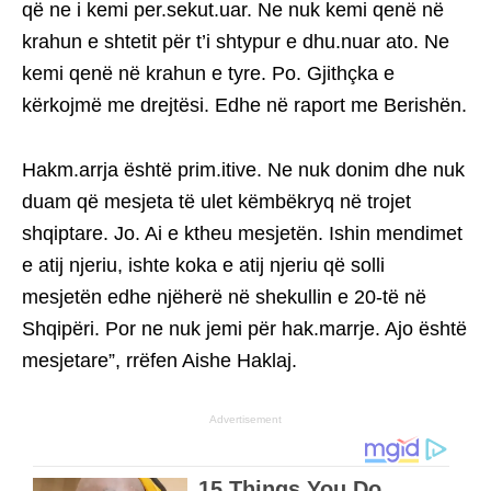
që ne i kemi per.sekut.uar. Ne nuk kemi qenë në
krahun e shtetit për t’i shtypur e dhu.nuar ato. Ne
kemi qenë në krahun e tyre. Po. Gjithçka e
kërkojmë me drejtësi. Edhe në raport me Berishën.
Hakm.arrja është prim.itive. Ne nuk donim dhe nuk
duam që mesjeta të ulet këmbëkryq në trojet
shqiptare. Jo. Ai e ktheu mesjetën. Ishin mendimet
e atij njeriu, ishte koka e atij njeriu që solli
mesjetën edhe njëherë në shekullin e 20-të në
Shqipëri. Por ne nuk jemi për hak.marrje. Ajo është
mesjetare”, rrëfen Aishe Haklaj.
Advertisement