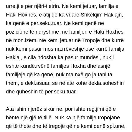
urre.jtje për njëri-tjetrin. Ne kemi jetuar, familja e
Haki Hoxhës, e atij që ka vr.arë Shkëlqim Haklajn,
ka qenë e per.seku.tuar. Ne kemi qenë në
pozicione të ndryshme me familjen e Haki Hoxhës
në mon.izëm. Ne kemi jetuar në Tropojë dhe kurrë
nuk kemi pasur mosma.rrëveshje ose kurrë familja
Haklaj, e cila ndoshta ka pasur mundësi, nuk i
është kundë.rvënë familjes Hoxha dhe asnjë
familjeje që ka qenë, nuk ma nxë go.ja tani ta
them, e dekl.asuar, se në atë kohë dekla.soheshin
dhe quheshin të per.seku.tuar.
Ata ishin njerëz sikur ne, por ishte reg.jimi që e
bënte një gjë të tillë. Nuk ka një familje tropojane
që të thotë dhe të tregojë që ne kemi qenë spi.unë,