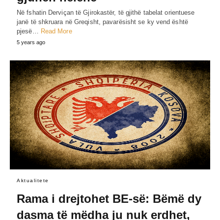
Në fshatin Derviçan të Gjirokastër, të gjithë tabelat orientuese
janë të shkruara në Greqisht, pavarësisht se ky vend është
pjesë…
Read More
5 years ago
Aktualitete
Rama i drejtohet BE-së: Bëmë dy
dasma të mëdha ju nuk erdhet,