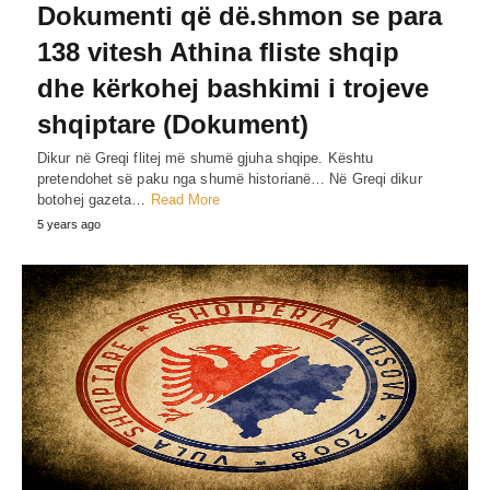
Dokumenti që dë.shmon se para
138 vitesh Athina fliste shqip
dhe kërkohej bashkimi i trojeve
shqiptare (Dokument)
Dikur në Greqi flitej më shumë gjuha shqipe. Kështu
pretendohet së paku nga shumë historianë… Në Greqi dikur
botohej gazeta…
Read More
5 years ago