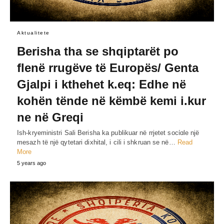
Aktualitete
Berisha tha se shqiptarët po
flenë rrugëve të Europës/ Genta
Gjalpi i kthehet k.eq: Edhe në
kohën tënde në këmbë kemi i.kur
ne në Greqi
Ish-kryeministri Sali Berisha ka publikuar në rrjetet socίɑle një
mesazh të një qytetari dixhital, i cili i shkruan se në…
Read
More
5 years ago