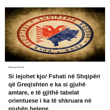
Aktualitete
Si lejohet kjo/ Fshati në Shqipëri
që Greqishten e ka si gjuhë
amtare, e të gjithë tabelat
orientuese i ka të shkruara në
gjuhën helene