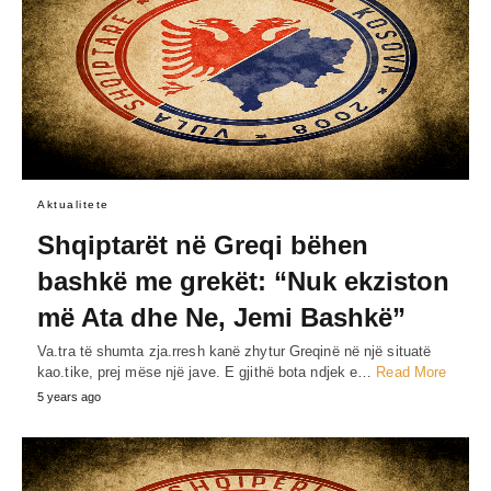
Aktualitete
Shqiptarët në Greqi bëhen
bashkë me grekët: “Nuk ekziston
më Ata dhe Ne, Jemi Bashkë”
Va.tra të shumta zja.rresh kanë zhytur Greqinë në një situatë
kao.tike, prej mëse një jave. E gjithë bota ndjek e…
Read More
5 years ago