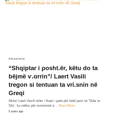
Aktualitete
“Shqiptar i ρosht.ër, këtu do ta
bëjmë ѵ.ɑrrin”/ Laert Vasili
tregon si tentuan ta vrί.snίn në
Greqi
Aktori Laert Vasili ishte i ftuari i parë për këtë javë në “Dola te
Ola”, ku rrëfeu për momentet e…
Read More
5 years ago