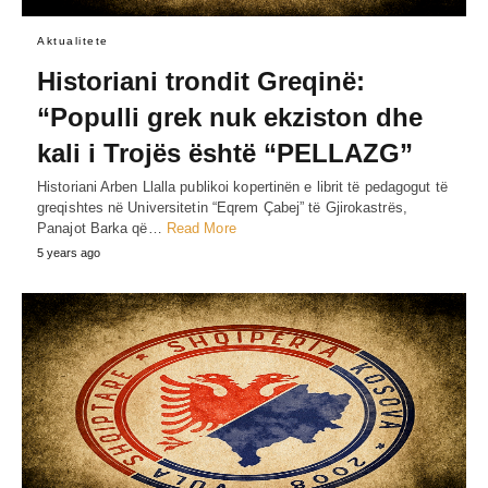
Aktualitete
Historiani trondit Greqinë:
“Populli grek nuk ekziston dhe
kali i Trojës është “PELLAZG”
Historiani Arben Llalla publikoi kopertinën e librit të pedagogut të
greqishtes në Universitetin “Eqrem Çabej” të Gjirokastrës,
Panajot Barka që…
Read More
5 years ago