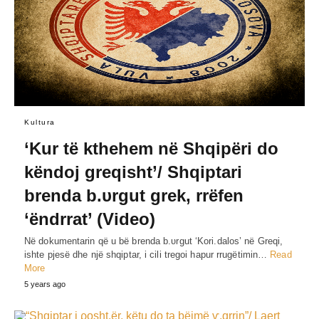
Kultura
‘Kur të kthehem në Shqipëri do
këndoj greqisht’/ Shqiptari
brenda b.υrgut grek, rrëfen
‘ëndrrat’ (Video)
Në dokumentarin që u bë brenda b.υrgut ‘Kori.dalos’ në Greqi,
ishte pjesë dhe një shqiptar, i cili tregoi hapur rrugëtimin…
Read
More
5 years ago