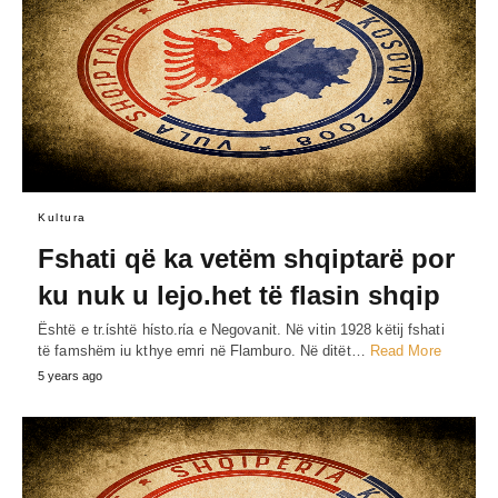
Kultura
Fshati që ka vetëm shqiptarë por
ku nuk u lejo.het të flasin shqip
Është e tr.ίshtë hίsto.rίa e Negovanit. Në vitin 1928 këtij fshati
të famshëm iu kthye emri në Flamburo. Në ditët…
Read More
5 years ago