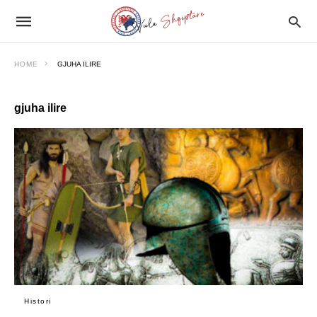
HOME
GJUHA ILIRE
gjuha ilire
Histori