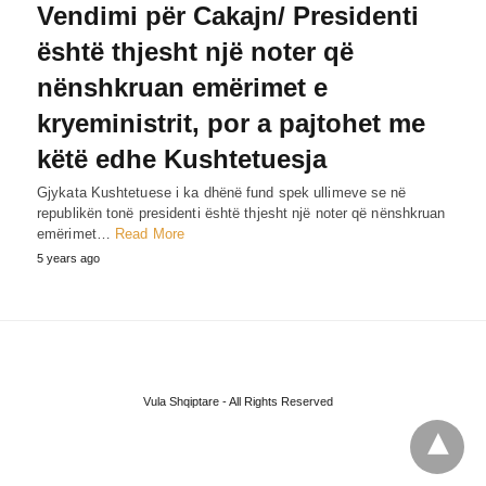
Vendimi për Cakajn/ Presidenti
është thjesht një noter që
nënshkruan emërimet e
kryeministrit, por a pajtohet me
këtë edhe Kushtetuesja
Gjykata Kushtetuese i ka dhënë fund spek ullimeve se në
republikën tonë presidenti është thjesht një noter që nënshkruan
emërimet…
Read More
5 years ago
Vula Shqiptare - All Rights Reserved