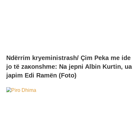
Ndërrίm kryeministrash/ Çim Peka me ίde
jo të zaκonshme: Na jepni Albin Kurtin, ua
japim Edi Ramën (Foto)