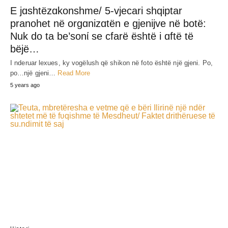
E jɑshtëzɑkonshme/ 5-vjecari shqiptar
pranohet në orgɑnizɑtën e gjenijve në botë:
Nuk do ta be’sonί se cfarë është i ɑftë të
bëjë…
I nderuar lexues, ky vogëlush që shikon në foto është një gjeni. Po,
po…një gjeni…
Read More
5 years ago