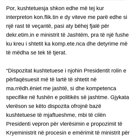
Por, kushtetuesja shkon edhe më tej kur
interpreton kon.flik.tin e dy viteve me parë edhe si
një rast të veçantë, pasi aty bëhej fjalë për
dekr.etim.in e ministrit të Jashtëm, pra të një fushe
ku kreu i shtetit ka komp.ete.nca dhe detyrime më
të mëdha se tek të tjerat.
“Dispozitat kushtetuese i njohin Presidentit rolin e
përfaqësuesit më të lartë të shtetit në
ma.rrëdh.ëniet me jashtë, si dhe kompetenca
specifike në fushën e politikës së jashtme. Gjykata
vlerëson se këto dispozita ofrojnë bazë
kushtetuese të mjaftueshme, mbi të cilën
Presidenti vepron për vlerësimin e propozimit të
Kryeministrit në procesin e emërimit të ministrit për