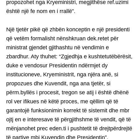
propozohet nga Kryeministri, megjithëse ref.uzimi
është një fe nom en i rrallë”.
Një tjetër pikë që zhbën konceptin e një presidenti
që vetëm formalisht nënshkruan dek.retet për
ministrat gjendet gjithashtu në vendimin e
zbardhur. Aty thuhet: “Zgjedhja e kushtetutëbërësit,
duke e vendosur Presidentin ndërmjet dy
institucioneve, Kryeministrit, nga njëra anë, si
propozues dhe Kuvendit, nga ana tjetër, si
përm.byllës i procesit, tregon se atij i është dhënë
rol ver ifikues në këtë proces, me qëllim që të
garantojë funksionimin korrekt të sistemit dhe mbr
ojtj en e interesave të përgjithshme të vendit, që të
mënjanohet prec eden.ti i pushtetit të drejtpërdrejtë
të partive mbi Kuvendin dhe Presidentin”.