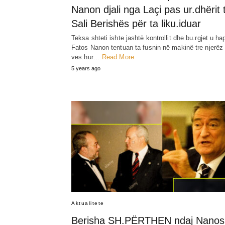
Nanon djali nga Laçi pas ur.dhërit 
Sali Berishës për ta liku.iduar
Teksa shteti ishte jashtë kontrollit dhe bu.rgjet u ha
Fatos Nanon tentuan ta fusnin në makinë tre njerëz 
ves.hur…
Read More
5 years ago
Aktualitete
Berisha SH.PËRTHEN ndaj Nanos