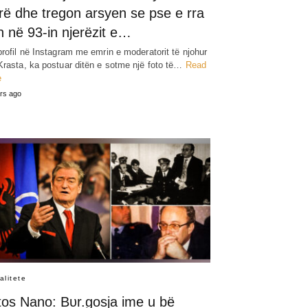
rë dhe tregon arsyen se pse e rra
 në 93-in njerëzit e…
profil në Instagram me emrin e moderatorit të njohur
Krasta, ka postuar ditën e sotme një foto të…
Read
e
rs ago
alitete
tos Nano: Bυr.gosja ime u bë