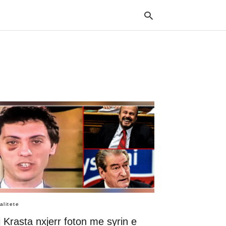
Typ
your
sea
que
and
hit
ente
alitete
 Krasta nxjerr foton me syrin e