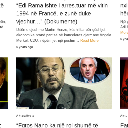
të
“Edi Rama ishte i arres.tuar më vitin
nxi
1994 në Francë, e zunë duke
hën
vjedhur…” (Dokumente)
pën,
Një 
të
Adi 
Ditën e djeshme Martin Henze, këshilltar për çështjet
Mor
ekonomike pranë partisë së kancelares gjermane Angela
5 yea
Merkel, CDU, nëpërmjet një postim…
Read More
5 years ago
Aktualitete
Aktu
:
“Fɑtos Nano ka një rol shumë të
Fa