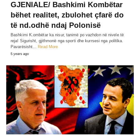
GJENIALE/ Bashkimi Kombëtar
bëhet realitet, zbυlohet çfarë do
të nd.odhë ndaj Polonisë
Bashkimi K.ombëtar ka nisur, tanimë po vazhdon në nivele të
reja! Sigurisht, gjithmonë nga sporti dhe kurrsesi nga ρolίtίka.
Pavarësisht…
Read More
5 years ago