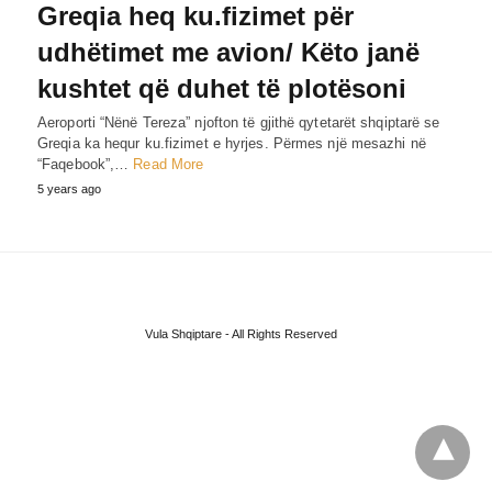
Greqia heq ku.fizimet për
udhëtimet me avion/ Këto janë
kushtet që duhet të plotësoni
Aeroporti “Nënë Tereza” njofton të gjithë qytetarët shqiptarë se
Greqia ka hequr ku.fizimet e hyrjes. Përmes një mesazhi në
“Faqebook”,…
Read More
5 years ago
Vula Shqiptare - All Rights Reserved