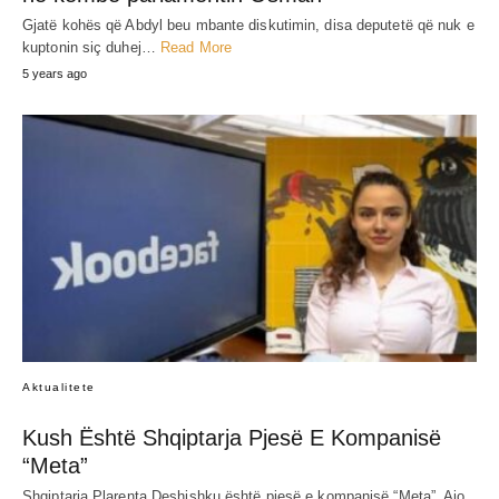
Gjatë kohës që Abdyl beu mbante diskutimin, disa deputetë që nuk e
kuptonin siç duhej…
Read More
5 years ago
Aktualitete
Kush Është Shqiptarja Pjesë E Kompanisë
“Meta”
Shqiptarja Plarenta Deshishku është pjesë e kompanisë “Meta”. Ajo