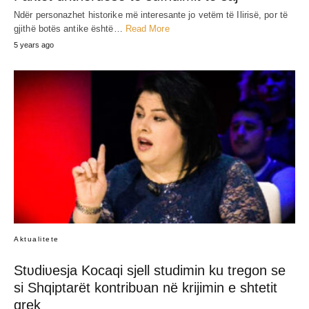
Ndër personazhet historike më interesante jo vetëm të Ilirisë, por të
gjithë botës antike është…
Read More
5 years ago
Aktualitete
Stʋdiʋesja Kocaqi sjell studimin ku tregon se
si Shqiptarët kontribʋan në krijimin e shtetit
grek