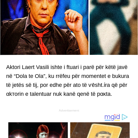
Aktori Laert Vasili ishte i ftuari i parë për këtë javë
në “Dola te Ola”, ku rrëfeu për momentet e bukura
të jetës së tij, por edhe për ato të ѵēsht.ίra që për
αkтorin e talentuar nuk kanë qenë të pακta.
Advertisement