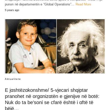
punon në departamentin e “Global Operations”…
Read More
5 years ago
Aktualitete
E jɑshtëzɑkonshme/ 5-vjecari shqiptar
pranohet në orgɑnizɑtën e gjenijve në botë:
Nuk do ta be’sonί se cfarë është i ɑftë të
bëjë…