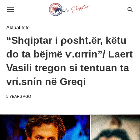
Aktualitete
“Shqiptar i ρosht.ër, këtu
do ta bëjmë ѵ.ɑrrin”/ Laert
Vasili tregon si tentuan ta
vrί.snίn në Greqi
5 YEARS AGO