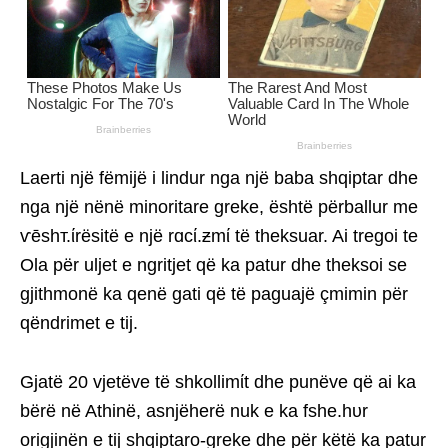
Laerti një fëmijë i lindur nga një baba shqiptar dhe
nga një nënë minoritare greke, është përballur me
ѵēshт.ίrësitë e një rɑcί.ƶmί të theksuar. Ai tregoi te
Ola për uljet e ngritjet që ka patur dhe theksoi se
gjithmonë ka qenë gati që të paguajë çmimin për
qëndrimet e tij.
Gjatë 20 vjetëve të shkollimίt dhe punëve që ai ka
bërë në Athinë, asnjëherë nuk e ka fshe.hυr
origjinën e tij shqiptaro-greke dhe për këtë ka patur