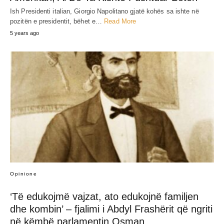
Ish Presidenti italian, Giorgio Napolitano gjatë kohës sa ishte në
pozitën e presidentit, bëhet e…
Read More
5 years ago
Opinione
‘Të edukojmë vajzat, ato edukojnë familjen
dhe kombin’ – fjalimi i Abdyl Frashërit që ngriti
në këmbë parlamentin Osman