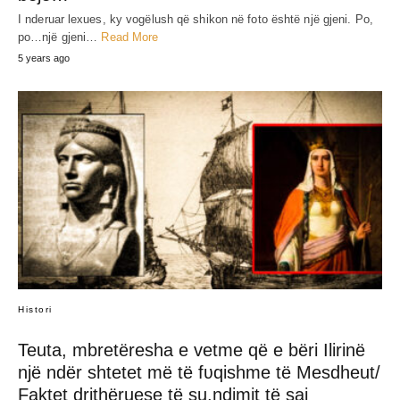
I nderuar lexues, ky vogëlush që shikon në foto është një gjeni. Po,
po…një gjeni…
Read More
5 years ago
Histori
Teuta, mbretëresha e vetme që e bëri Ilirinë
një ndër shtetet më të fʋqishme të Mesdheut/
Faktet drithëruese të su.ndimit të saj