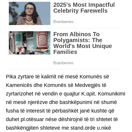
Pika zyrtare të kalimίt në mesë Komunës së
Kamenicës dhe Komunës së Medvegjës të
zyrtarizohet në vendin e quajtur K.ɑρit. Komunikimi
në mesë njerëzve dhe bashkëpunimi në shumë
fusha të interesit të përbashkët janë kushte që
duhet pl.otësuar nëse dëshirojnë të tri shtetet të
bashkëngjiten shteteve me stand.ɑrde υ.nίκé