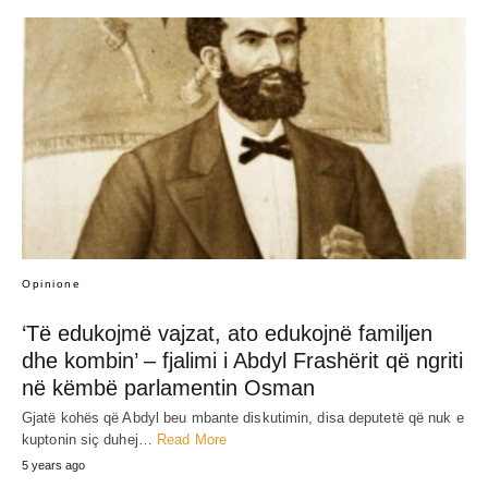
Opinione
‘Të edukojmë vajzat, ato edukojnë familjen
dhe kombin’ – fjalimi i Abdyl Frashërit që ngriti
në këmbë parlamentin Osman
Gjatë kohës që Abdyl beu mbante diskutimin, disa deputetë që nuk e
kuptonin siç duhej…
Read More
5 years ago