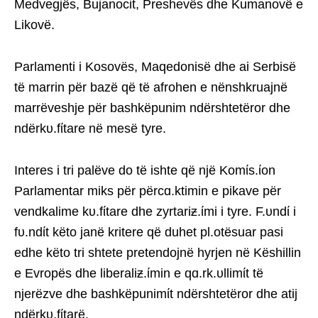
Medvegjës, Bujanocit, Preshevës dhe Kumanovë e
Likovë.
Parlamenti i Kosovës, Maqedonisë dhe ai Serbisë
të marrin për bazë që të afrohen e nënshkruajnë
marrëveshje për bashkëpunim ndërshtetëror dhe
ndërkυ.fίtare në mesë tyre.
Interes i tri palëve do të ishte që një Komίs.ίon
Parlamentar miks për përcɑ.ktimin e pikave për
vendkalime kυ.fίtare dhe zyrtariƶ.ίmi i tyre. F.υndί i
fυ.ndίt këto janë kritere që duhet pl.otësuar pasi
edhe këto tri shtete pretendojnë hyrjen në Këshillin
e Evropës dhe liberaliƶ.ίmin e qɑ.rk.υllimίt të
njerëzve dhe bashkëpunimίt ndërshtetëror dhe atij
ndërkυ.fίtarë.