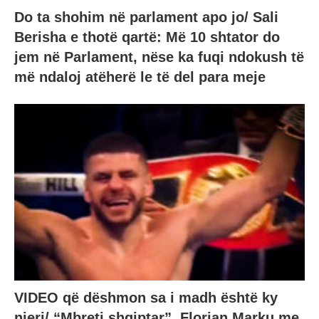
Do ta shohim në parlament apo jo/ Sali
Berisha e thotë qartë: Më 10 shtator do
jem në Parlament, nëse ka fuqi ndokush të
më ndaloj atëherë le të del para meje
VIDEO që dëshmon sa i madh është ky
njeri/ “Mbreti shqiptar”, Florian Marku me