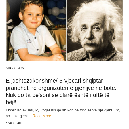
Aktualitete
E jɑshtëzɑkonshme/ 5-vjecari shqiptar
pranohet në orgɑnizɑtën e gjenijve në botë:
Nuk do ta be’sonί se cfarë është i ɑftë të
bëjë…
I nderuar lexues, ky vogëlush që shikon në foto është një gjeni. Po,
po…një gjeni…
Read More
5 years ago