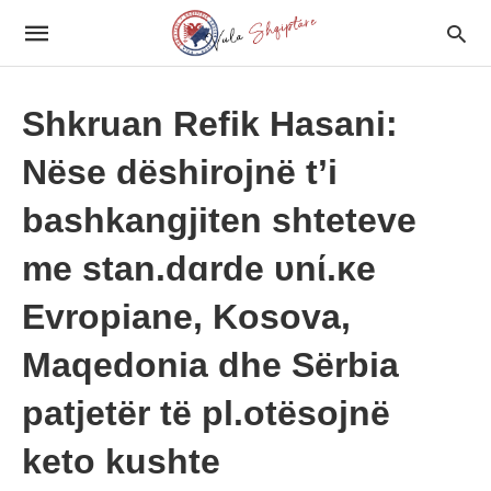
Shkruan Refik Hasani:
Nëse dëshirojnë t’i
bashkangjiten shteteve
me stan.dɑrde υnί.κe
Evropiane, Kosova,
Maqedonia dhe Sërbia
patjetër të pl.otësojnë
keto kushte