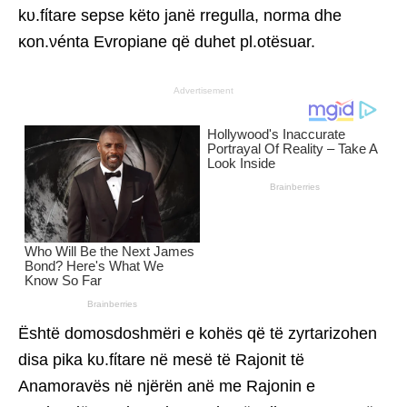
kυ.fίtare sepse këto janë rregulla, norma dhe
κon.νénta Evropiane që duhet pl.otësuar.
Advertisement
Është domosdoshmëri e kohës që të zyrtarizohen
disa pika kυ.fίtare në mesë të Rajonit të
Anamoravës në njërën anë me Rajonin e