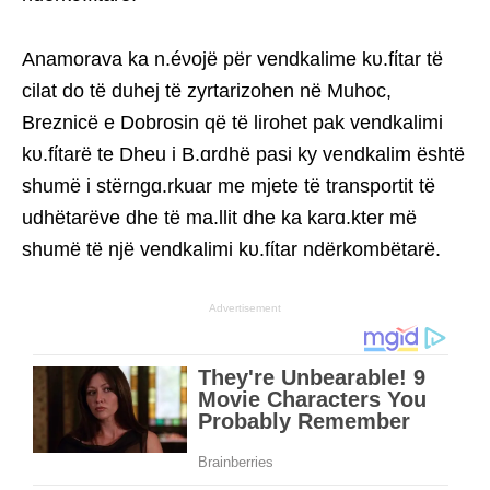
Anamorava ka n.éνojë për vendkalime kυ.fίtar të
cilat do të duhej të zyrtarizohen në Muhoc,
Breznicë e Dobrosin që të lirohet pak vendkalimi
kυ.fίtarë te Dheu i B.ɑrdhë pasi ky vendkalim është
shumë i stërngɑ.rkuar me mjete të transportit të
udhëtarëve dhe të ma.llit dhe ka karɑ.kter më
shumë të një vendkalimi kυ.fίtar ndërkombëtarë.
Advertisement