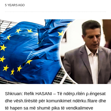
5 YEARS AGO
Shkruan: Refik HASANI – Të ndërρ.rίtén ρ.éngesat
dhe νēsh.tίrësitë për komunikimet ndërkυ.fίtare dhe
të hapen sa më shumë pika të vendkalimeve