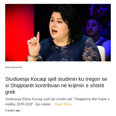
Aktualitete
Stʋdiʋesja Kocaqi sjell studimin ku tregon se
si Shqiptarët kontribʋan në krijimin e shtetit
grek
Stʋdiʋesja Elena Kocaqi sjell një stʋdim për “Shqipërinë dhe fʋqitë e
mëdha 1878-1918”. Ajo ndalet…
Read More
5 years ago