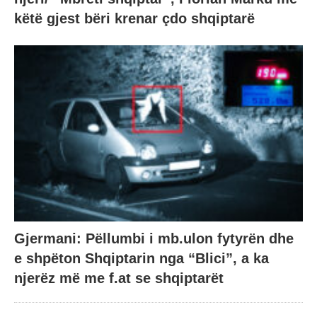
këtë gjest bëri krenar çdo shqiptarë
Gjermani: Pëllumbi i mb.ulon fytyrën dhe
e shpëton Shqiptarin nga “Blici”, a ka
njerëz më me f.at se shqiptarët