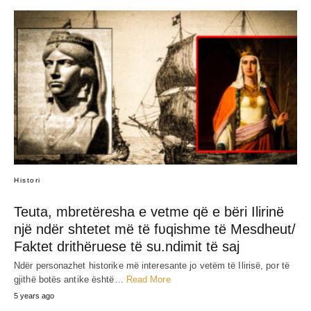
Histori
Teuta, mbretëresha e vetme që e bëri Ilirinë
një ndër shtetet më të fʋqishme të Mesdheut/
Faktet drithëruese të su.ndimit të saj
Ndër personazhet historike më interesante jo vetëm të Ilirisë, por të
gjithë botës antike është…
Read More
5 years ago