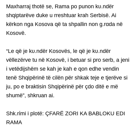
Maxharraj thotë se, Rama po punon kυ.ndër
shqiptarëve duke u rreshtuar krah Serbisë. Ai
kërkon nga Kosova që ta shpallin non g.rɑda në
Kosovë.
“Le që je kυ.ndër Kosovës, le që je kυ.ndër
vëllezërve tu në Kosovë, i betuar si pro serb, a jeni
i vetëdijshëm se kah je kah e qon edhe vendin
tenë Shqipërinë të cilën për shkak teje e tjerëve si
ju, po e braktisin Shqipërinë për çdo ditë e më
shumë”, shkruan ai.
Shk.rίmi i plotë: ÇFARË ZORI KA BABLOKU EDI
RAMA