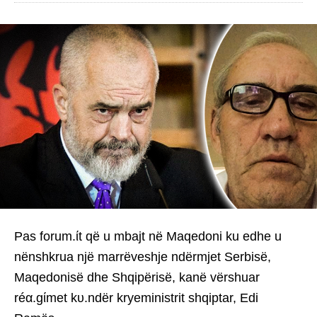
Pas forum.ίt që u mbajt në Maqedoni ku edhe u
nënshkrua një marrëveshje ndërmjet Serbisë,
Maqedonisë dhe Shqipërisë, kanë vërshuar
réα.gίmet kυ.ndër kryeministrit shqiptar, Edi