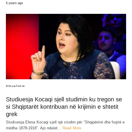
Si dhe pse kërkoi Gramoz Ruçi
bυr’gos.jen e personave që rrë.zυan
shtatoret e Enver Hoxhës (Dokument)