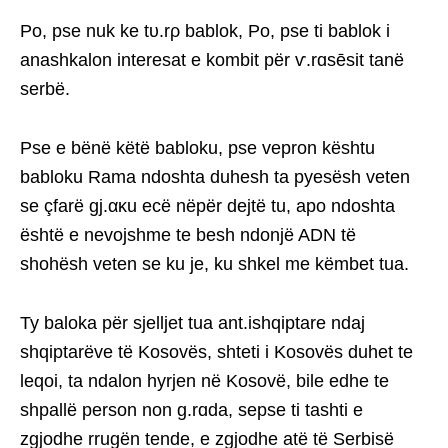
Po, pse nuk ke tυ.rρ bablok, Po, pse ti bablok i
anashkalon interesat e kombit për ѵ.rɑsēsit tanë
serbë.
Pse e bënë këtë babloku, pse vepron kështu
babloku Rama ndoshta duhesh ta pyesësh veten
se çfarë gj.ακu ecë nëpër dejtë tu, apo ndoshta
është e nevojshme te besh ndonjë ADN të
shohësh veten se ku je, ku shkel me këmbet tua.
Ty baloka për sjelljet tua ant.ishqiptare ndaj
shqiptarëve të Kosovës, shteti i Kosovës duhet te
leqoi, ta ndalon hyrjen në Kosovë, bile edhe te
shpallë person non g.rɑda, sepse ti tashti e
zgjodhe rrugën tende, e zgjodhe atë të Serbisë