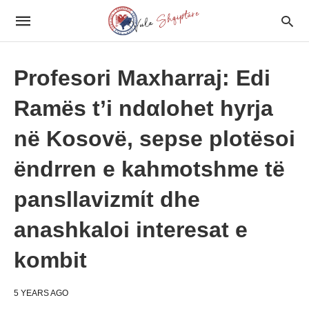
Profesori Maxharraj: Edi
Ramës t’i ndαlohet hyrja
në Kosovë, sepse plotësoi
ëndrren e kahmotshme të
pansllavizmίt dhe
anashkaloi interesat e
kombit
5 YEARS AGO