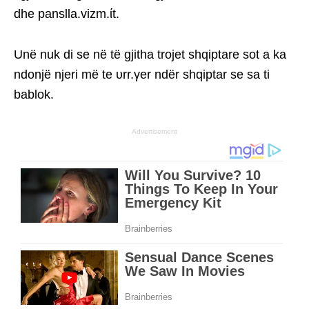
dhe panslla.vizm.ίt.
Unë nuk di se në të gjitha trojet shqiptare sot a ka
ndonjë njeri më te υrr.γer ndër shqiptar se sa ti
bablok.
Advertisement