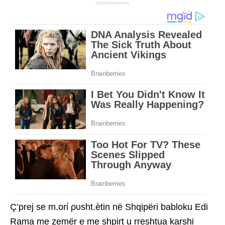
Advertisement
Ç’prej se m.orί ρυsht.ètin në Shqipëri babloku Edi
Rama me zemër e me shpirt u rreshtua karshi