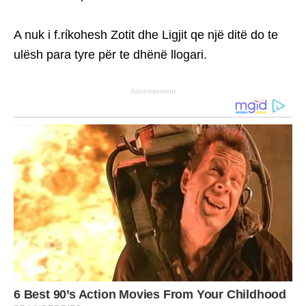
A nuk i f.rίkohesh Zotit dhe Ligjit qe një ditë do te
ulësh para tyre për te dhënë llogari.
Advertisement