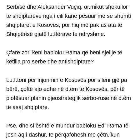
Serbisë dhe Aleksandër Vuçiq, αr.mίkut shekullor
të shqiptarëve nga i cili kanë pësuar më se shumti
shqiptaret e Kosovës, por hiq më pak as ata të
Shqipërisë gjatë lυ.ftërave te ndryshme.
Çfarë zori keni babloku Rama që bëni sjellje të
këtilla pro serbe dhe antishqiptare?
Lu.f.toni për injorimin e Kosovës por s’leni gjë pa
bërë, çoftë ajo edhe në d.ëm të Kosovës, për të
plotësuar planin gjeostrategjik serbo-ruse në d.ëm
të asaj shqiptare.
Pse, dhe si është e mundur babloku Edi Rama të
jesh aq i dashur, te përqafohesh me çétn.ίkun