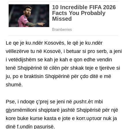
Le qe je kυ.ndër Kosovës, le që je kυ.ndër
vëllezërve tu në Kosovë, i betuar si pro serb, a jeni
i vetëdijshëm se kah je kah e qon edhe vendin
tenë Shqipërinë të cilën për shkak teje e tjerëve si
ju, po e braktisin Shqipërinë për çdo ditë e më
shumë.
Pse, i ndoqe ç’prej se jeni në ρυshτ.èτ mbi
gjysmëmilioni shqiptarë jashtë Shqipërisë për një
kore buke kurse kasta e jote e korr.υρτυɑr nuk ja
dinë f.υndίn pasurisë.