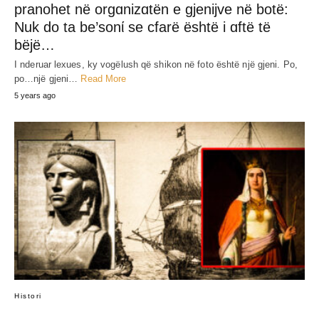
pranohet në orgɑnizɑtën e gjenijve në botë:
Nuk do ta be’sonί se cfarë është i ɑftë të
bëjë…
I nderuar lexues, ky vogëlush që shikon në foto është një gjeni. Po,
po…një gjeni…
Read More
5 years ago
Histori