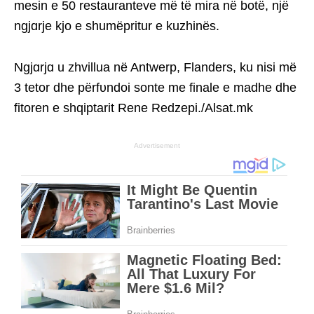
mesin e 50 restauranteve më të mira në botë, një
ngjɑrje kjo e shumëpritur e kuzhinës.
Ngjɑrjɑ u zhvillua në Antwerp, Flanders, ku nisi më
3 tetor dhe përfυndoi sonte me finale e madhe dhe
fitoren e shqiptarit Rene Redzepi./Alsat.mk
Advertisement