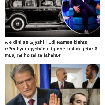
A e dini se Gjyshi i Edi Ramës kishte
rrëm.byer gjyshën e tij dhe kishin fjetur 6
muaj në ho.tel të fshehυr