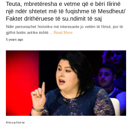
Teuta, mbretëresha e vetme që e bëri Ilirinë
një ndër shtetet më të fʋqishme të Mesdheut/
Faktet drithëruese të su.ndimit të saj
Ndër personazhet historike më interesante jo vetëm të Ilirisë, por të
gjithë botës antike është…
Read More
5 years ago
Aktualitete