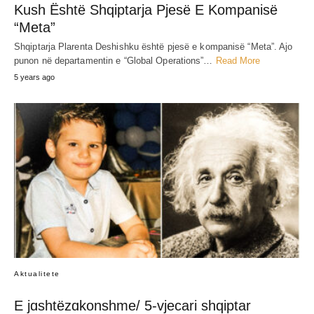
Kush Është Shqiptarja Pjesë E Kompanisë
“Meta”
Shqiptarja Plarenta Deshishku është pjesë e kompanisë “Meta”. Ajo
punon në departamentin e “Global Operations”…
Read More
5 years ago
Aktualitete
E jɑshtëzɑkonshme/ 5-vjecari shqiptar