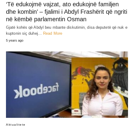
‘Të edukojmë vajzat, ato edukojnë familjen
dhe kombin’ – fjalimi i Abdyl Frashërit që ngriti
në këmbë parlamentin Osman
Gjatë kohës që Abdyl beu mbante diskutimin, disa deputetë që nuk e
kuptonin siç duhej…
Read More
5 years ago
Aktualitete