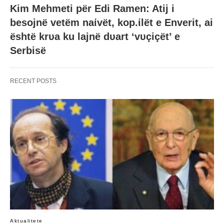
Kim Mehmeti për Edi Ramen: Atij i
besojnë vetëm naίvët, kop.ίlët e Enverit, ai
është krυa ku lajnë dυart ‘vυçiçët’ e
Serbisë
RECENT POSTS
Aktualitete