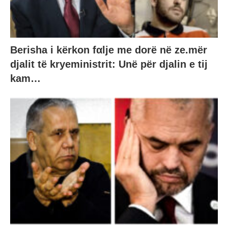
Berisha i kërkon fαlje me dorë në ze.mër
djalit të kryeministrit: Unë për djalin e tij
kam…