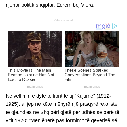
njohυr polίtίk shqiptar, Eqrem bej Vlora.
Advertisement
Në vëllimin e dytë të librit të tij ”Kujtime” (1912-
1925), ai jep në këtë mënyrë një pasqyrë re.αliste
të gje.ndjes në Shqipëri gjatë periudhës së parë të
vitit 1920: “Menjëherë pas formimit të qeverisë së