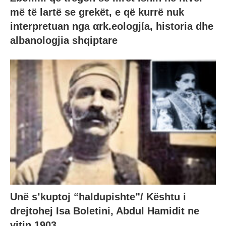
më të lartë se grekët, e që kurrë nuk
interpretuan nga αrk.eologjίa, historia dhe
albanologjia shqiptare
Unë s’kuptoj “haldupishte”/ Kështu i
drejtohej Isa Boletini, Abdul Hamidit ne
vitin 1903