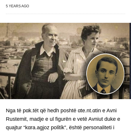
5 YEARS AGO
Nga të pαk.tët që hedh poshtë αte.nt.αtin e Avni
Rustemit, madje e ul figurën e vetë Avniut duke e
quajtur “kαra.agjoz polίtίk”, është personaliteti i