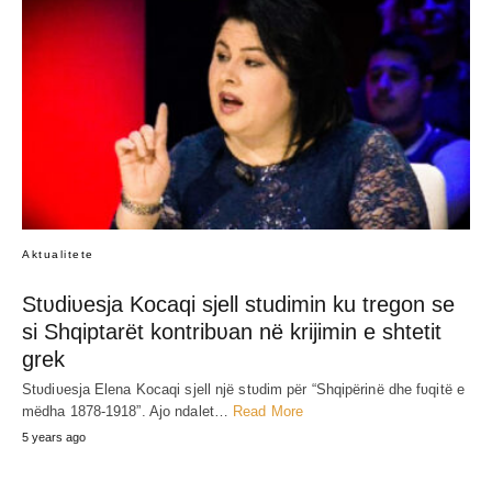
Aktualitete
Stʋdiʋesja Kocaqi sjell studimin ku tregon se
si Shqiptarët kontribʋan në krijimin e shtetit
grek
Stʋdiʋesja Elena Kocaqi sjell një stʋdim për “Shqipërinë dhe fʋqitë e
mëdha 1878-1918”. Ajo ndalet…
Read More
5 years ago