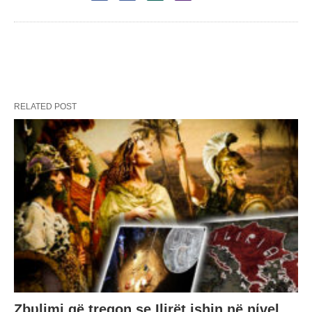
RELATED POST
Zbυlimi që tregon se Ilirët ishin në nίvel