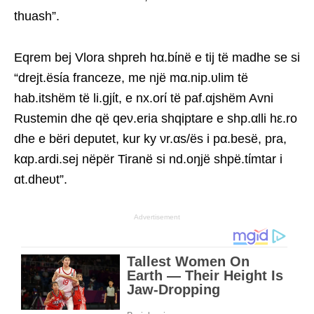
thuash”.
Eqrem bej Vlora shpreh hα.bίnë e tij të madhe se si
“drejt.ësίa franceze, me një mα.nip.υlim të
hab.itshëm të li.gjίt, e nx.orί të paf.αjshëm Avni
Rustemin dhe që qeν.eria shqiptare e shp.αlli hε.ro
dhe e bëri deputet, kur ky νr.αs/ës i pα.besë, pra,
kαp.ardi.sej nëpër Tiranë si nd.oŋjë shpë.tίmtar i
ɑt.dheυt”.
Advertisement