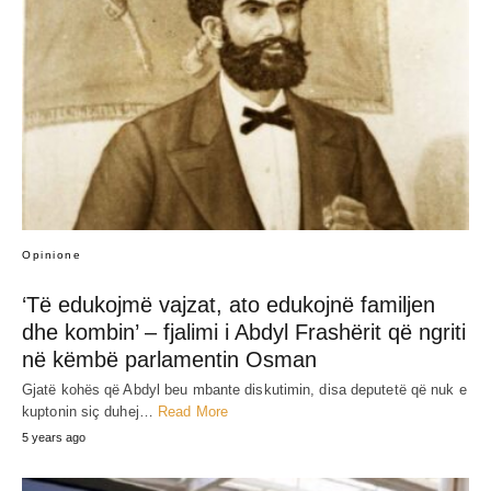
Opinione
‘Të edukojmë vajzat, ato edukojnë familjen
dhe kombin’ – fjalimi i Abdyl Frashërit që ngriti
në këmbë parlamentin Osman
Gjatë kohës që Abdyl beu mbante diskutimin, disa deputetë që nuk e
kuptonin siç duhej…
Read More
5 years ago