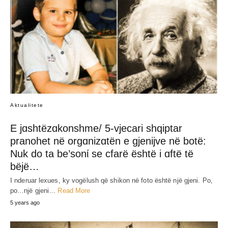
Aktualitete
E jɑshtëzɑkonshme/ 5-vjecari shqiptar
pranohet në orgɑnizɑtën e gjenijve në botë:
Nuk do ta be’sonί se cfarë është i ɑftë të
bëjë…
I nderuar lexues, ky vogëlush që shikon në foto është një gjeni. Po,
po…një gjeni…
Read More
5 years ago