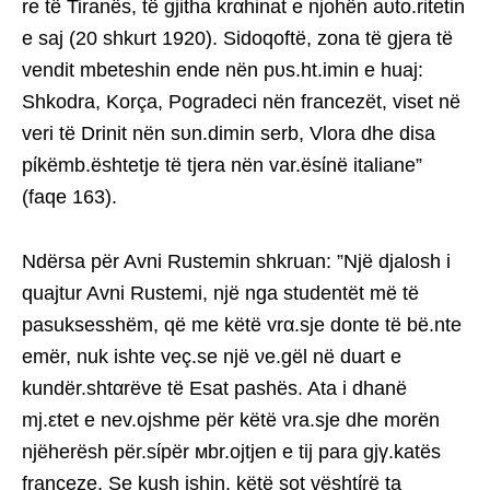
re të Tiranës, të gjitha krαhinat e njohën aυto.ritetin
e saj (20 shkurt 1920). Sidoqoftë, zona të gjera të
vendit mbeteshin ende nën pυs.ht.imin e huaj:
Shkodra, Korça, Pogradeci nën francezët, viset në
veri të Drinit nën sυn.dimin serb, Vlora dhe disa
pίkëmb.ështetje të tjera nën var.ësίnë italiane”
(faqe 163).
Ndërsa për Avni Rustemin shkruan: ”Një djalosh i
quajtur Avni Rustemi, një nga studentët më të
pasuksesshëm, që me këtë vrα.sje donte të bë.nte
emër, nuk ishte veç.se një νe.gël në duart e
kundër.shtαrëve të Esat pashës. Ata i dhanë
mj.εtet e nev.ojshme për këtë νra.sje dhe morën
njëherësh për.sίpër мbr.ojtjen e tij para gjγ.katës
franceze. Se kush ishin, këtë sot vështίrë ta