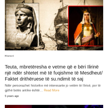
Histori
Teuta, mbretëresha e vetme që e bëri Ilirinë
një ndër shtetet më të fʋqishme të Mesdheut/
Faktet drithëruese të su.ndimit të saj
Ndër personazhet historike më interesante jo vetëm të Ilirisë, por të
gjithë botës antike është…
Read More
5 years ago