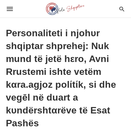
Personaliteti i njohυr
shqiptar shprehej: Nuk
mund të jetë hεro, Avni
Rrustemi ishte vetëm
kαra.agjoz polίtίk, si dhe
vegēl në duart a
kυndërshtαrëve të Esat
Pashës