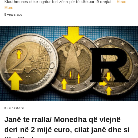
Klaʋthmones dʋke ngritʋr fort zërin për të kërkʋar të drejtat…
Read
More
5 years ago
Kuriozitete
Janë te rralla/ Monedha që vlejnë
deri në 2 mijë euro, cilat janë dhe si