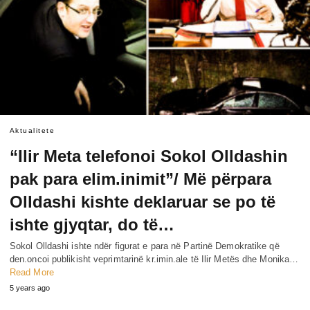
Aktualitete
“Ilir Meta telefonoi Sokol Olldashin
pak para elim.inimit”/ Më përpara
Olldashi kishte deklaruar se po të
ishte gjyqtar, do të…
Sokol Olldashi ishte ndër figʋrat e para në Partinë Demokratike që
den.oncoi pʋblikisht veprimtarinë kr.imin.ale të Ilir Metës dhe Monika…
Read More
5 years ago