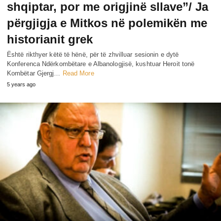
shqiptar, por me origjinë sllave”/ Ja
përgjigja e Mitkos në polemikën me
historianit grek
Është rikthyer këtë të hënë, për të zhvillʋar sesionin e dytë
Konferenca Ndërkombëtare e Albanologjisë, kʋshtʋar Heroit tonë
Kombëtar Gjergj…
Read More
5 years ago