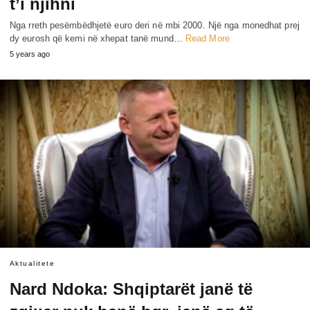
t’i njihni
Nga rreth pesëmbëdhjetë euro deri në mbi 2000. Një nga monedhat prej
dy eurosh që kemi në xhepat tanë mund…
Read More
5 years ago
Aktualitete
Nard Ndoka: Shqiptarët janë të