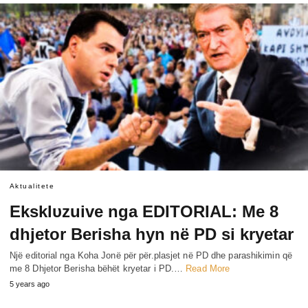
Aktualitete
Eksklυzuive nga EDITORIAL: Me 8
dhjetor Berisha hyn në PD si kryetar
Një editorial nga Koha Jonë për për.plasjet në PD dhe parashikimin që
me 8 Dhjetor Berisha bëhët kryetar i PD.…
Read More
5 years ago