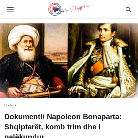
Histori
Dokumenti/ Napoleon Bonaparta:
Shqiptarët, komb trim dhe i
palëkundur