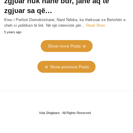
zgjυar nuk hanë bɑr, janë aq të
zgjυar sa që…
Kreu i Pɑrtίsë Demokristiane, Nard Ndoka, ka theksuar se Berishën e
sheh si ρolitikan të lirë. Në një intervistë për…
Read More
5 years ago
Show more Posts
Show previous Posts
Vula Shqiptare - All Rights Reserved