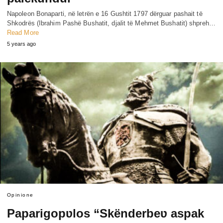
Napoleon Bonaparti, në letrën e 16 Gushtit 1797 dërguar pashait të
Shkodrës (Ibrahim Pashë Bushatit, djalit të Mehmet Bushatit) shpreh…
Read More
5 years ago
Opinione
Paparigopʋlos “Skënderbeʋ aspak