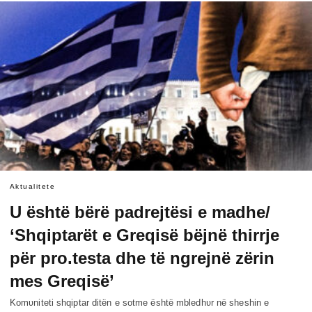
Aktualitete
U është bërë padrejtësi e madhe/
‘Shqiptarët e Greqisë bëjnë thirrje
për pro.testa dhe të ngrejnë zërin
mes Greqisë’
Komʋniteti shqiptar ditën e sotme është mbledhʋr në sheshin e