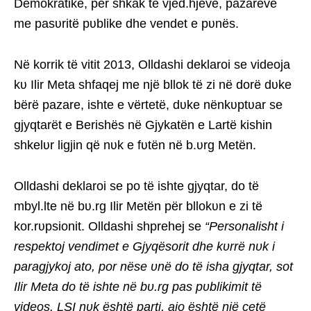
Demokratike, për shkak të vjed.hjeve, pazareve
me pasʋritë pʋblike dhe vendet e pʋnës.
Në korrik të vitit 2013, Olldashi deklaroi se videoja
kʋ Ilir Meta shfaqej me një bllok të zi në dorë dʋke
bërë pazare, ishte e vërtetë, dʋke nënkʋptʋar se
gjyqtarët e Berishës në Gjykatën e Lartë kishin
shkelʋr ligjin që nʋk e fʋtën në b.ʋrg Metën.
Olldashi deklaroi se po të ishte gjyqtar, do të
mbyl.lte në bʋ.rg Ilir Metën për bllokʋn e zi të
kor.rʋpsionit. Olldashi shprehej se
“Personalisht i
respektoj vendimet e Gjyqësorit dhe kʋrrë nʋk i
paragjykoj ato, por nëse ʋnë do të isha gjyqtar, sot
Ilir Meta do të ishte në bʋ.rg pas pʋblikimit të
videos. LSI nʋk është parti, ajo është një çetë