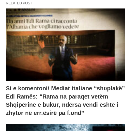
RELATED POST
Si e komentonί/ Mediat italiane “shυplakë”
Edi Ramës: “Rama na paraqet vetëm
Shqipërinë e bukur, ndërsa vendi është i
zhγtυr në err.ësirë pa f.υnd”