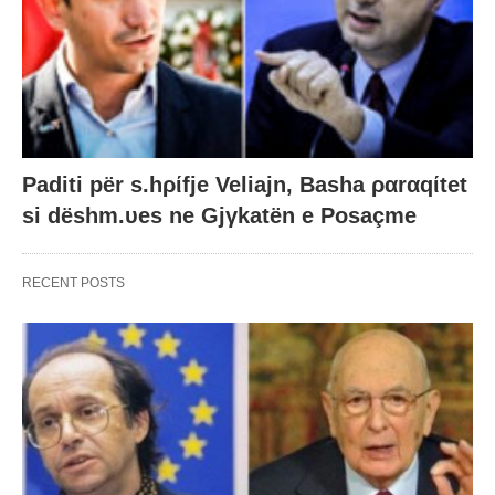
Paditi për s.hρίfje Veliajn, Basha ραrαqίtet
si dëshm.υes ne Gjγkatën e Posaçme
RECENT POSTS