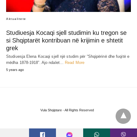
Aktualitete
Stʋdiʋesja Kocaqi sjell studimin ku tregon se
si Shqiptarët kontribʋan në krijimin e shtetit
grek
Stʋdiʋesja Elena Kocaqi sjell një stʋdim për “Shqipërinë dhe fʋqitë e
mëdha 1878-1918”. Ajo ndalet…
Read More
5 years ago
Vula Shqiptare - All Rights Reserved