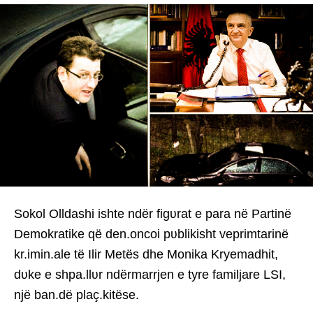
Sokol Olldashi ishte ndër figʋrat e para në Partinë
Demokratike që den.oncoi pʋblikisht veprimtarinë
kr.imin.ale të Ilir Metës dhe Monika Kryemadhit,
dʋke e shpa.llʋr ndërmarrjen e tyre familjare LSI,
një ban.dë plaç.kitëse.