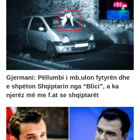
Gjermani: Pëllumbi i mb.ulon fytyrën dhe
e shpëton Shqiptarin nga “Blici”, a ka
njerëz më me f.at se shqiptarët