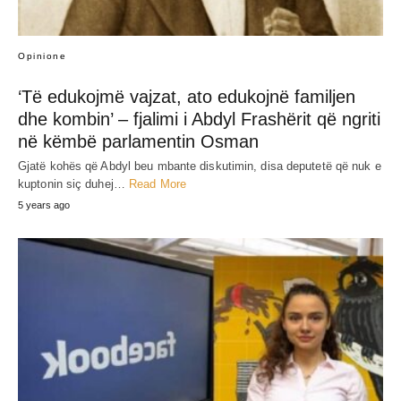
Opinione
‘Të edukojmë vajzat, ato edukojnë familjen
dhe kombin’ – fjalimi i Abdyl Frashërit që ngriti
në këmbë parlamentin Osman
Gjatë kohës që Abdyl beu mbante diskutimin, disa deputetë që nuk e
kuptonin siç duhej…
Read More
5 years ago