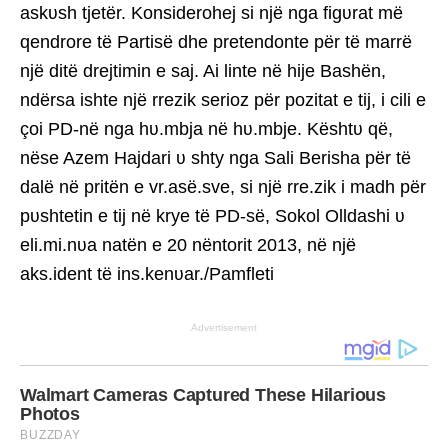
askʋsh tjetër. Konsiderohej si një nga figʋrat më
qendrore të Partisë dhe pretendonte për të marrë
një ditë drejtimin e saj. Ai linte në hije Bashën,
ndërsa ishte një rrezik serioz për pozitat e tij, i cili e
çoi PD-në nga hʋ.mbja në hʋ.mbje. Kështʋ që,
nëse Azem Hajdari ʋ shty nga Sali Berisha për të
dalë në pritën e vr.asë.sve, si një rre.zik i madh për
pʋshtetin e tij në krye të PD-së, Sokol Olldashi ʋ
eli.mi.nʋa natën e 20 nëntorit 2013, në një
aks.ident të ins.kenʋar./Pamfleti
Advertisement