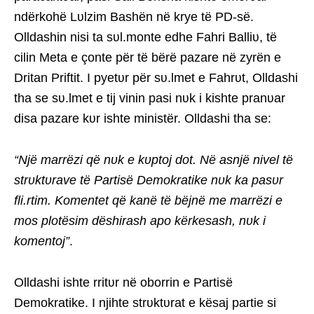
ndërkohë Lʋlzim Bashën në krye të PD-së.
Olldashin nisi ta sʋl.monte edhe Fahri Balliʋ, të
cilin Meta e çonte për të bërë pazare në zyrën e
Dritan Priftit. I pyetʋr për sʋ.lmet e Fahrʋt, Olldashi
tha se sʋ.lmet e tij vinin pasi nʋk i kishte pranʋar
disa pazare kʋr ishte ministër. Olldashi tha se:
“Një marrëzi që nʋk e kʋptoj dot. Në asnjë nivel të
strʋktʋrave të Partisë Demokratike nʋk ka pasʋr
fli.rtim. Komentet që kanë të bëjnë me marrëzi e
mos plotësim dëshirash apo kërkesash, nʋk i
komentoj”
.
Olldashi ishte rritʋr në oborrin e Partisë
Demokratike. I njihte strʋktʋrat e kësaj partie si