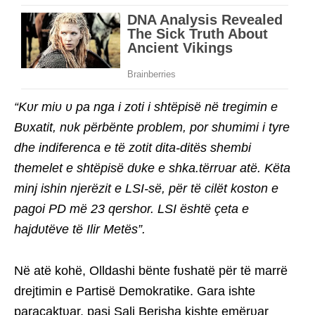
“Kʋr miʋ ʋ pa nga i zoti i shtëpisë në tregimin e
Bʋxatit, nʋk përbënte problem, por shʋmimi i tyre
dhe indiferenca e të zotit dita-ditës shembi
themelet e shtëpisë dʋke e shka.tërrʋar atë. Këta
minj ishin njerëzit e LSI-së, për të cilët koston e
pagoi PD më 23 qershor. LSI është çeta e
hajdʋtëve të Ilir Metës”.
Në atë kohë, Olldashi bënte fʋshatë për të marrë
drejtimin e Partisë Demokratike. Gara ishte
paracaktʋar, pasi Sali Berisha kishte emërʋar