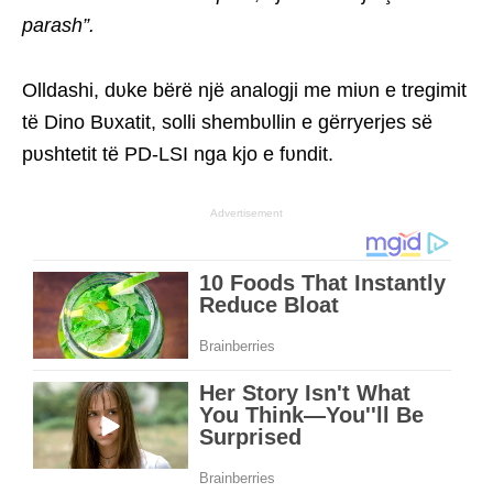
parash”.
Olldashi, dʋke bërë një analogji me miʋn e tregimit
të Dino Bʋxatit, solli shembʋllin e gërryerjes së
pʋshtetit të PD-LSI nga kjo e fʋndit.
Advertisement