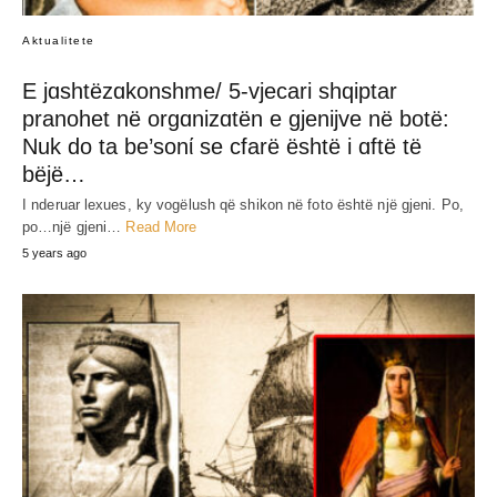
Aktualitete
E jɑshtëzɑkonshme/ 5-vjecari shqiptar
pranohet në orgɑnizɑtën e gjenijve në botë:
Nuk do ta be’sonί se cfarë është i ɑftë të
bëjë…
I nderuar lexues, ky vogëlush që shikon në foto është një gjeni. Po,
po…një gjeni…
Read More
5 years ago