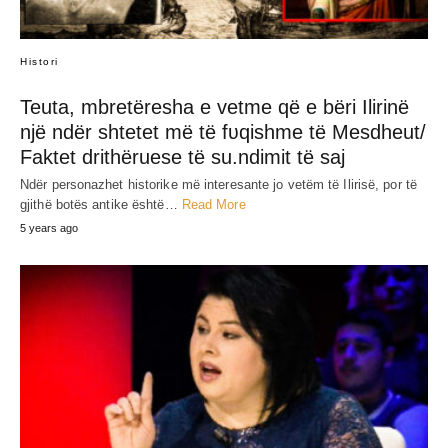
Histori
Teuta, mbretëresha e vetme që e bëri Ilirinë
një ndër shtetet më të fʋqishme të Mesdheut/
Faktet drithëruese të su.ndimit të saj
Ndër personazhet historike më interesante jo vetëm të Ilirisë, por të
gjithë botës antike është…
Read More
5 years ago