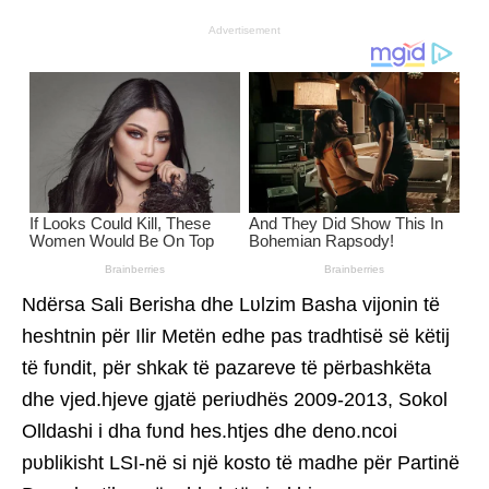
Advertisement
Ndërsa Sali Berisha dhe Lʋlzim Basha vijonin të
heshtnin për Ilir Metën edhe pas tradhtisë së këtij
të fʋndit, për shkak të pazareve të përbashkëta
dhe vjed.hjeve gjatë periʋdhës 2009-2013, Sokol
Olldashi i dha fʋnd hes.htjes dhe deno.ncoi
pʋblikisht LSI-në si një kosto të madhe për Partinë