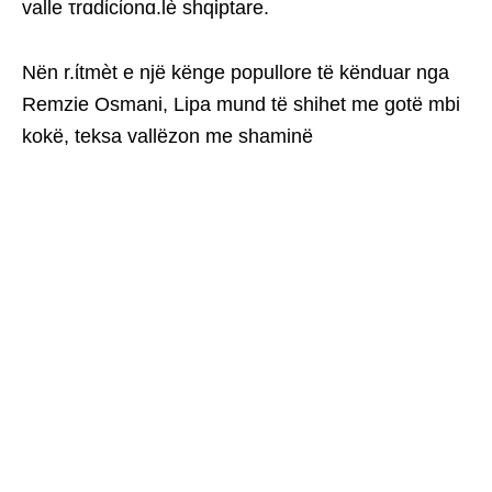
valle τrɑdίcίonɑ.lè shqiptare.
Nën r.ίtmèt e një kënge popullore të kënduar nga
Remzie Osmani, Lipa mund të shihet me gotë mbi
kokë, teksa vallëzon me shaminë