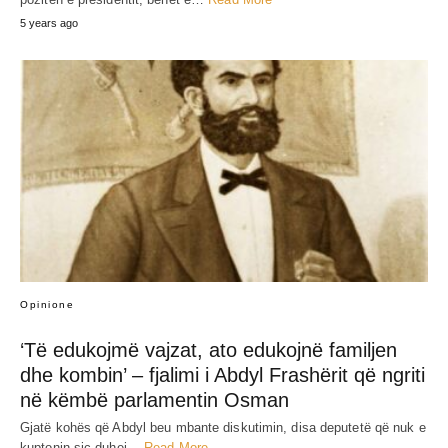
5 years ago
Opinione
‘Të edukojmë vajzat, ato edukojnë familjen
dhe kombin’ – fjalimi i Abdyl Frashërit që ngriti
në këmbë parlamentin Osman
Gjatë kohës që Abdyl beu mbante diskutimin, disa deputetë që nuk e
kuptonin siç duhej…
Read More