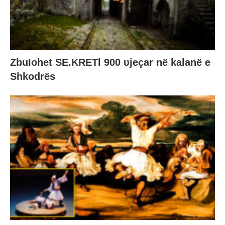
ZbuIohet SE.KRETl 900 υjeçar në kalanë e
Shkodrës