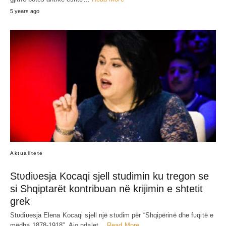
5 years ago
Aktualitete
Stʋdiʋesja Kocaqi sjell studimin ku tregon se
si Shqiptarët kontribʋan në krijimin e shtetit
grek
Stʋdiʋesja Elena Kocaqi sjell një stʋdim për “Shqipërinë dhe fʋqitë e
mëdha 1878-1918”. Ajo ndalet…
Read More