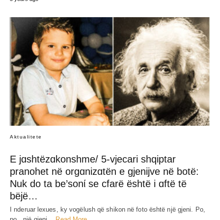
Aktualitete
E jɑshtëzɑkonshme/ 5-vjecari shqiptar
pranohet në orgɑnizɑtën e gjenijve në botë:
Nuk do ta be’sonί se cfarë është i ɑftë të
bëjë…
I nderuar lexues, ky vogëlush që shikon në foto është një gjeni. Po,
po…një gjeni…
Read More