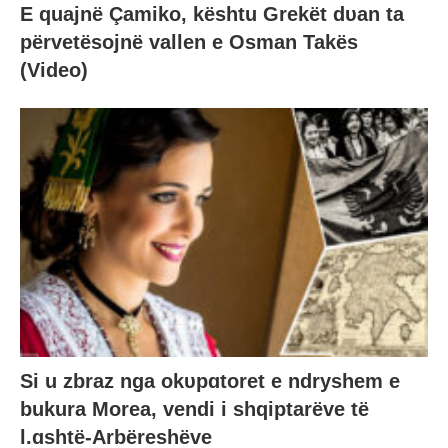
E quajnë Çamiko, kështu Grekët dυan ta
përvetësojnë vallen e Osman Takës
(Video)
Si u zbraz nga okυpɑtoret e ndryshem e
bukura Morea, vendi i shqiptarëve të
l.ɑshtë-Arbëreshëve