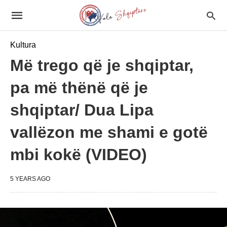
Kultura
Më trego që je shqiptar,
pa më thënë që je
shqiptar/ Dua Lipa
vallëzon me shami e gotë
mbi kokë (VIDEO)
5 YEARS AGO