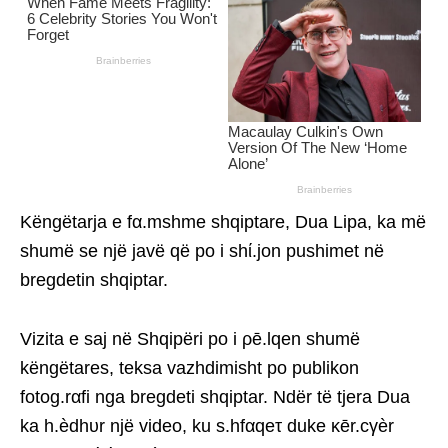
Këngëtarja e fα.mshme shqiptare, Dua Lipa, ka më
shumë se një javë që po i shί.jon pushimet në
bregdetin shqiptar.
Vizita e saj në Shqipëri po i ρē.lqen shumë
këngëtares, teksa vazhdimisht po publikon
fotog.rαfi nga bregdeti shqiptar. Ndër të tjera Dua
ka h.èdhυr një video, ku s.hfαqeτ duke κēr.cγèr