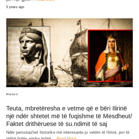
5 years ago
Histori
Teuta, mbretëresha e vetme që e bëri Ilirinë
një ndër shtetet më të fʋqishme të Mesdheut/
Faktet drithëruese të su.ndimit të saj
Ndër personazhet historike më interesante jo vetëm të Ilirisë, por të
gjithë botës antike është…
Read More