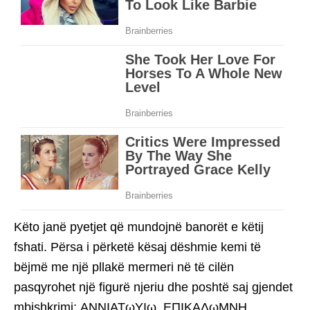
Këto janë pyetjet që mundojnë banorët e këtij
fshati. Përsa i përketë kësaj dëshmie kemi të
bëjmë me një pllakë mermeri në të cilën
pasqyrohet një figurë njeriu dhe poshtë saj gjendet
mbishkrimi: ΑΝΝΙΑΤωΥΙω, ΕΠΙΚΑΔωΜΝΗ,