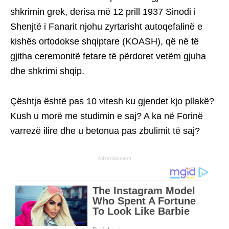
shkrimin grek, derisa më 12 prill 1937 Sinodi i
Shenjtë i Fanarit njohu zyrtarisht autoqefalinë e
kishës ortodokse shqiptare (KOASH), që në të
gjitha ceremonitë fetare të përdoret vetëm gjuha
dhe shkrimi shqip.
Çështja është pas 10 vitesh ku gjendet kjo pllakë?
Kush u morë me studimin e saj? A ka në Forinë
varrezë ilire dhe u betonua pas zbulimit të saj?
Advertisement