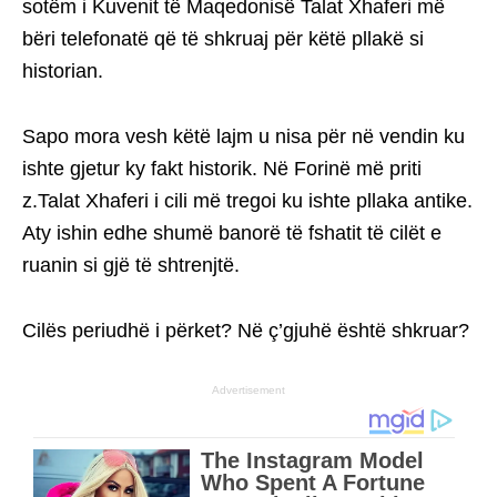
sotëm i Kuvenit të Maqedonisë Talat Xhaferi më
bëri telefonatë që të shkruaj për këtë pllakë si
historian.
Sapo mora vesh këtë lajm u nisa për në vendin ku
ishte gjetur ky fakt historik. Në Forinë më priti
z.Talat Xhaferi i cili më tregoi ku ishte pllaka antike.
Aty ishin edhe shumë banorë të fshatit të cilët e
ruanin si gjë të shtrenjtë.
Cilës periudhë i përket? Në ç’gjuhë është shkruar?
Advertisement