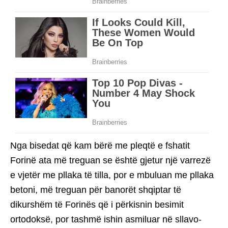
Nga bisedat që kam bërë me pleqtë e fshatit
Forinë ata më treguan se është gjetur një varrezë
e vjetër me pllaka të tilla, por e mbuluan me pllaka
betoni, më treguan për banorët shqiptar të
dikurshëm të Forinës që i përkisnin besimit
ortodoksë, por tashmë ishin asmiluar në sllavo-