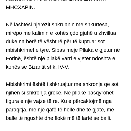
ΜΗCΧAΡΙΝ.
Në lashtësi njerëzit shkruanin me shkurtesa,
mirëpo me kalimin e kohës çdo gjuhë u zhvillua
duke na bërë të vështirë për të kuptuar sot
mbishkrimet e tyre. Sipas meje Pllaka e gjetur në
Forinë, është një pllakë varri e vjetër ndoshta e
kohës së Bizantit shk. IV-V.
Mbishkrimi është i shkruajtur me shkronja që sot
njihen si shkronja greke. Në pllakë pasqyrohet
figura e një vajze të re. Ku e përcaktojmë nga
paraqitja, me një qafë të hollë dhe të gjatë, me
ballë të ngushtë dhe flokë më të lartë se balli.