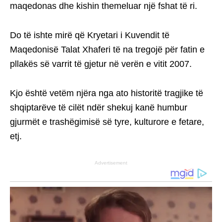
maqedonas dhe kishin themeluar një fshat të ri.
Do të ishte mirë që Kryetari i Kuvendit të
Maqedonisë Talat Xhaferi të na tregojë për fatin e
pllakës së varrit të gjetur në verën e vitit 2007.
Kjo është vetëm njëra nga ato historitë tragjike të
shqiptarëve të cilët ndër shekuj kanë humbur
gjurmët e trashëgimisë së tyre, kulturore e fetare,
etj.
Advertisement