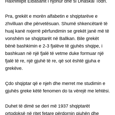
Haxhifilipit Elbasanit i njohur dhe si Dhaskal Todri.
Pra, grekët e morën alfabetin e shqiptarëve e
zhvilluan dhe përvetësuan. Shumë shkencëtarë të
huaj kanë nxjerrë përfundimin se grekët janë më të
vonshëm se shqiptarët në Ballkan. Bile grekët
bënë bashkimin e 2-3 fjalëve të gjuhës shqipe, i
bashkuan në një fjalë të vetme duke formuar një
fjalë të re, një gjuhë të re, që sot është gjuha e
grekëve.
Çdo shqiptar që e njeh dhe merret me studimin e
gjuhës greke këtë fenomen do ta vërejë me lehtësi.
Duhet të dimë se deri më 1937 shqiptarët
ortodoksë në ritet fetare përdornin gjuhën dhe