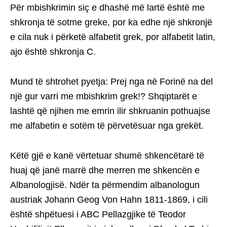
Për mbishkrimin siç e dhashë më lartë është me
shkronja të sotme greke, por ka edhe një shkronjë
e cila nuk i përketë alfabetit grek, por alfabetit latin,
ajo është shkronja C.
Mund të shtrohet pyetja: Prej nga në Forinë na del
një gur varri me mbishkrim grek!? Shqiptarët e
lashtë që njihen me emrin ilir shkruanin pothuajse
me alfabetin e sotëm të përvetësuar nga grekët.
Këtë gjë e kanë vërtetuar shumë shkencëtarë të
huaj që janë marrë dhe merren me shkencën e
Albanologjisë. Ndër ta përmendim albanologun
austriak Johann Geog Von Hahn 1811-1869, i cili
është shpëtuesi i ABC Pellazgjike të Teodor