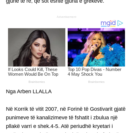
gjuhë të re, që sot është gjuha e grekëve.
Advertisement
Nga Arben LLALLA
Në Korrik të vitit 2007, në Forinë të Gostivarit gjatë
punimeve të kanalizimeve të fshatit i zbulua një
pllakë varri e shek.4-5. Atë periudhë kryetari i