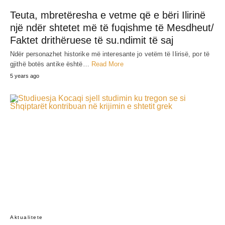
JEP MENDIMIN TËND
SHARE