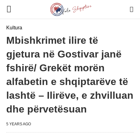
Kultura
Mbishkrimet ilire të
gjetura në Gostivar janë
fshirë/ Grekët morën
alfabetin e shqiptarëve të
lashtë – Ilirëve, e zhvilluan
dhe përvetësuan
5 YEARS AGO