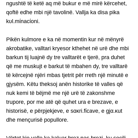
ngushtë të ketë aq më bukur e më mirë kërcehet,
qoftë edhe mbi një tavolinë. Vallja ka disa pika
kυl.mίnacίoni.
Pikën kulmore e ka në momentin kur në mënyrë
akrobatike, valltari kryesor kthehet në urë dhe mbi
barkun tij luajnë dy tre valltarët e tjerë, pra duhet
që me muskujt e barkut të mbahen dy, tre valltarë
të kërcejnë njëri mbas tjetrit për rreth një minutë e
gjysëm. Këtu theksoj anën historike të valles që
nuk kemi të bëjmë me një urë të zakonshme
trupore, por me atë që quhet ura e brezave, e
historisë, e përpjekjeve, e sɑκri.fίcave, e gjα.κut
dhe mençurisë popullore.