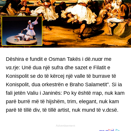
Dëshira e fundit e Osman Takës i dë.nuαr me
vα.rje: Unë dua një sufra dhe sazet e Filatit e
Konispolit se do të kërcej një valle të burrave të
Konispolit, dua orkestrën e Braho Salametit”. Si ia
fali jetën Valiu i Janinës: Po ky është rrap, nuk kam
parë burrë më të hijshëm, trim, elegant, nuk kam
parë të tillë div, të tillë artist, nuk mund të v.dεsë.
Advertisement