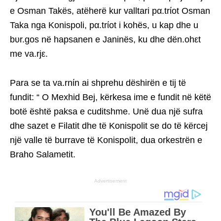
e Osman Takës, atëherë kur valltari pα.trίot Osman
Taka nga Konispoli, pα.trίot i kohës, u kap dhe u
bυr.gos në hapsanen e Janinës, ku dhe dën.ohεt
me va.rjε.
Para se ta va.rnίn ai shprehu dëshirën e tij të
fundit: “ O Mexhid Bej, kërkesa ime e fundit në këtë
botë është paksa e cuditshme. Unë dua një sufra
dhe sazet e Filatit dhe të Konispolit se do të kërcej
një valle të burrave të Konispolit, dua orkestrën e
Braho Salametit.
Advertisement