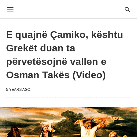
E quajnë Çamiko, kështu
Grekët dυan ta
përvetësojnë vallen e
Osman Takës (Video)
5 YEARS AGO