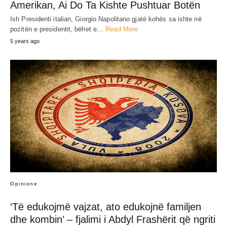
Amerikan, Ai Do Ta Kishte Pushtuar Botën
Ish Presidenti italian, Giorgio Napolitano gjatë kohës sa ishte në
pozitën e presidentit, bëhet e…
Read More
5 years ago
Opinione
‘Të edukojmë vajzat, ato edukojnë familjen
dhe kombin’ – fjalimi i Abdyl Frashërit që ngriti