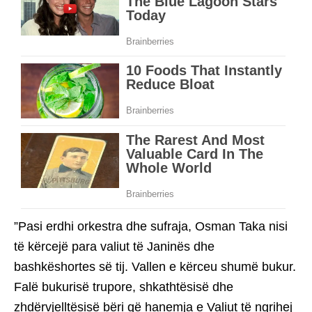
”Pasi erdhi orkestra dhe sufraja, Osman Taka nisi
të kërcejë para valiut të Janinës dhe
bashkëshortes së tij. Vallen e kërceu shumë bukur.
Falë bukurisë trupore, shkathtësisë dhe
zhdërvjelltësisë bëri që hanemja e Valiut të ngrihej