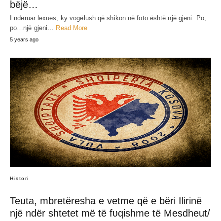
bëjë…
I nderuar lexues, ky vogëlush që shikon në foto është një gjeni. Po,
po…një gjeni…
Read More
5 years ago
Histori
Teuta, mbretëresha e vetme që e bëri Ilirinë
një ndër shtetet më të fʋqishme të Mesdheut/