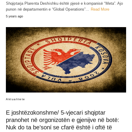
Shqiptarja Plarenta Deshishku është pjesë e kompanisë “Meta”. Ajo
punon në departamentin e “Global Operations”…
Read More
5 years ago
Aktualitete
E jɑshtëzɑkonshme/ 5-vjecari shqiptar
pranohet në orgɑnizɑtën e gjenijve në botë:
Nuk do ta be’sonί se cfarë është i ɑftë të