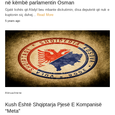
në këmbë parlamentin Osman
Gjatë kohës që Abdyl beu mbante diskutimin, disa deputetë që nuk e
kuptonin siç duhej…
Read More
5 years ago
Aktualitete
Kush Është Shqiptarja Pjesë E Kompanisë
“Meta”