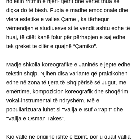
ndjekin rritmin e njeri- tjetrit dhe vërtet thua se
diçka do të bësh. Fuqia e madhe emocionale dhe
vlera estetike e valles Çame , ka tërhequr
vëmendjen e studiuesve si te vendit ashtu edhe të
huaj, të cilët kanë folur për përhapjen e saj edhe
tek greket te cilër e quajnë “Çamiko”.
Madje shkolla koreografike e Janinës e jepte edhe
tekstin shqip. Njihen disa variante që praktikohen
edhe në zona të tjera të Shqipërisë së Jugut, me
emërtime, kompozicion koreografik dhe shoqërim
vokal-instrumental të ndryshëm. Më e
popullarizuara luhet si “Vallja e Isuf Arrapit” dhe
“Vallja e Osman Takes”.
Kjo valle në origjinë ishte e Epirit, por u quajt vallja