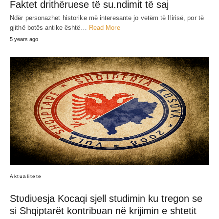
Faktet drithëruese të su.ndimit të saj
Ndër personazhet historike më interesante jo vetëm të Ilirisë, por të
gjithë botës antike është…
Read More
5 years ago
Aktualitete
Stʋdiʋesja Kocaqi sjell studimin ku tregon se
si Shqiptarët kontribʋan në krijimin e shtetit