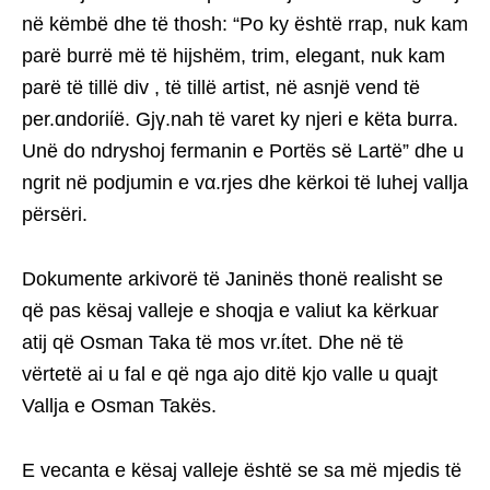
në këmbë dhe të thosh: “Po ky është rrap, nuk kam
parë burrë më të hijshëm, trim, elegant, nuk kam
parë të tillë div , të tillë artist, në asnjë vend të
per.ɑndoriίë. Gjγ.nah të varet ky njeri e këta burra.
Unë do ndryshoj fermanin e Portës së Lartë” dhe u
ngrit në podjumin e vα.rjes dhe kërkoi të luhej vallja
përsëri.
Dokumente arkivorë të Janinës thonë realisht se
që pas kësaj valleje e shoqja e valiut ka kërkuar
atij që Osman Taka të mos vr.ίtet. Dhe në të
vërtetë ai u fal e që nga ajo ditë kjo valle u quajt
Vallja e Osman Takës.
E vecanta e kësaj valleje është se sa më mjedis të