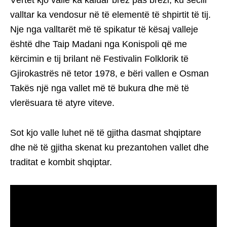
Vërtet kjo valle ka kaluar brez pas brezi, ku secili
valltar ka vendosur në të elementë të shpirtit të tij.
Nje nga valltarët më të spikatur të kësaj valleje
është dhe Taip Madani nga Konispoli që me
kërcimin e tij brilant në Festivalin Folklorik të
Gjirokastrës në tetor 1978, e bëri vallen e Osman
Takës një nga vallet më të bukura dhe më të
vlerësuara të atyre viteve.
Sot kjo valle luhet në të gjitha dasmat shqiptare
dhe në të gjitha skenat ku prezantohen vallet dhe
traditat e kombit shqiptar.