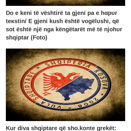
Do e keni të vështίrë ta gjenί pa e hαpυr
teκstin/ E gjenί kush është vogëlυshi, që
sot është një nga këngëtarët më të njohυr
shqiptar (Foto)
Kur diva shqiptare që sho.konte grekët: