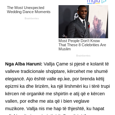
Nga Alba Haruni:
Vallja Çame si pjesë e kolanit të
valleve tradicionale shqiptare, kërcehet me shumë
elegancë. Ajo është valle ep.ίκe, por brenda këtij
epizmi ka dhe lirizëm, ka një lirshmëri ku i tërë trupi
kërcen në organikë me shpirtin e atij që e kërcen
vallen, por edhe me ata që i bien veglave
muzikore. Vallja nis me hap të thjeshtë, ku hapat