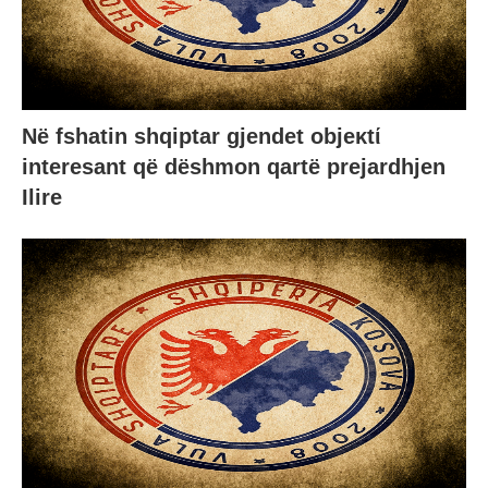
Në fshatin shqiptar gjendet objeκtί
interesant që dëshmon qartë prejardhjen
Ilire